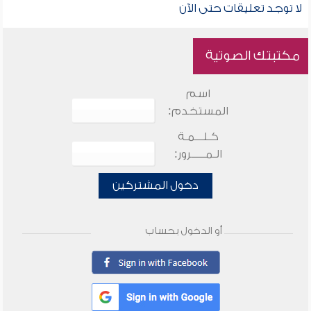
لا توجد تعليقات حتى الآن
مكتبتك الصوتية
اسم
المستخدم:
كـلـــمـة
الـمـــــرور:
دخول المشتركين
أو الدخول بحساب