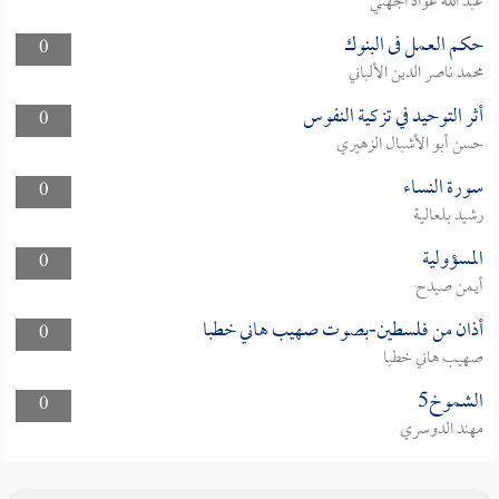
عبد الله عواد الجهني
حكم العمل فى البنوك
0
محمد ناصر الدين الألباني
أثر التوحيد في تزكية النفوس
0
حسن أبو الأشبال الزهيري
سورة النساء
0
رشيد بلعالية
المسؤولية
0
أيمن صيدح
أذان من فلسطين-بصوت صهيب هاني خطبا
0
صهيب هاني خطبا
الشموخ5
0
مهند الدوسري