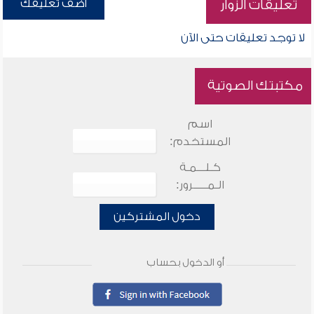
أضف تعليقك
تعليقات الزوار
لا توجد تعليقات حتى الآن
مكتبتك الصوتية
اسم
المستخدم:
كـلـــمـة
الـمـــــرور:
دخول المشتركين
أو الدخول بحساب