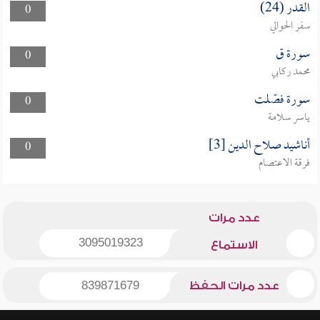
القدر (24)
0
سفر الحوالي
سورة ق
0
محمد ركابي
سورة فصّلت
0
ياسر سلامة
أناشيد صلاح الدين [3]
0
فرقة الاعتصام
عدد مرات
3095019323
الاستماع
عدد مرات الحفظ
839871679