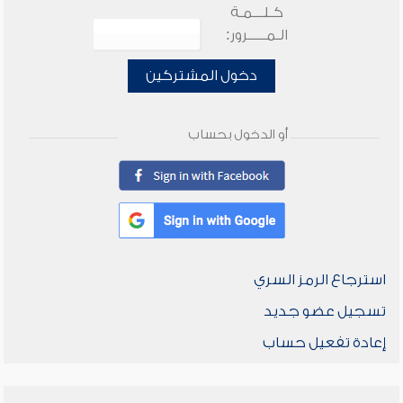
كـلـــمـة
الـمـــــرور:
دخول المشتركين
أو الدخول بحساب
استرجاع الرمز السري
تسجيل عضو جديد
إعادة تفعيل حساب