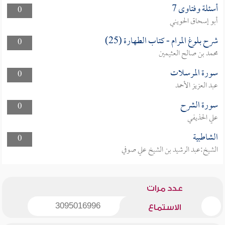
أسئلة وفتاوى 7
0
أبو إسحاق الحويني
شرح بلوغ المرام - كتاب الطهارة (25)
0
محمد بن صالح العثيمين
سورة المرسلات
0
عبد العزيز الأحمد
سورة الشرح
0
علي الحذيفي
الشاطبية
0
الشيخ:عبد الرشيد بن الشيخ علي صوفي
عدد مرات
3095016996
الاستماع