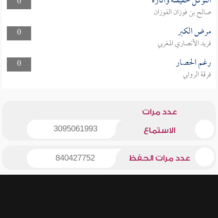
التوكل حقيقته وآثاره
0
صالح بن فوزان الفوزان
مرض الكبر
0
فريد الأنصاري المغربي
رغم الحصار
0
فرقة الروابي
عدد مرات
3095061993
الاستماع
عدد مرات الحفظ
840427752