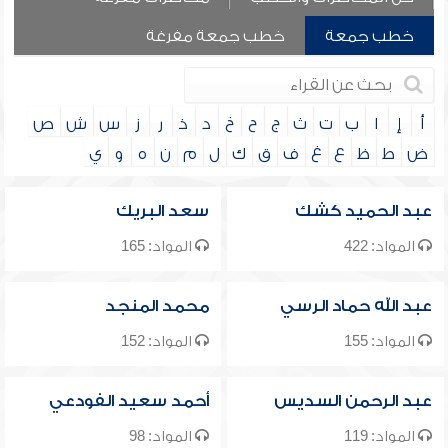
خطب جمعة
خطب جمعة مفرغة
أ
إ
ا
ب
ت
ث
ج
ح
خ
د
ذ
ر
ز
س
ش
ص
ض
ط
ظ
ع
غ
ف
ق
ك
ل
م
ن
ه
و
ي
عبد الحميد كشك
سعد البريك
المواد: 422
المواد: 165
عبد الله حماد الرسي
محمد المنجد
المواد: 155
المواد: 152
عبد الرحمن السديس
أحمد سعيد الفودعي
المواد: 119
المواد: 98