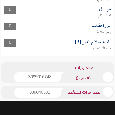
سورة ق
0
محمد ركابي
سورة فصّلت
0
ياسر سلامة
أناشيد صلاح الدين [3]
0
فرقة الاعتصام
عدد مرات
3095016748
الاستماع
عدد مرات الحفظ
839846302