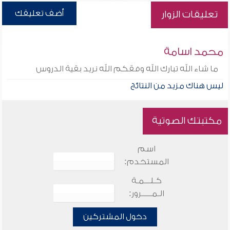
أضف تعليقك
تعليقات الزوار
محمد اسامة
ما شاء الله تبارك الله وفقكم الله نريد بقية الدروس
ليس هناك مزيد من النتائج
مكتبتك الصوتية
اسم
المستخدم:
كـلـــمـة
الـمـــــرور:
دخول المشتركين