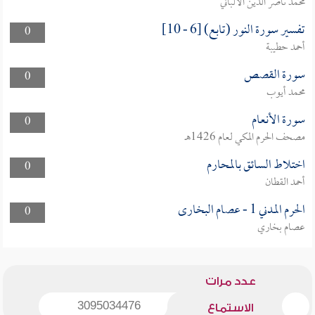
محمد ناصر الدين الألباني
تفسير سورة النور (تابع) [6 - 10]
0
أحمد حطيبة
سورة القصص
0
محمد أيوب
سورة الأنعام
0
مصحف الحرم المكي لعام 1426هـ
اختلاط السائق بالمحارم
0
أحمد القطان
الحرم المدني 1 - عصام البخارى
0
عصام بخاري
عدد مرات
3095034476
الاستماع