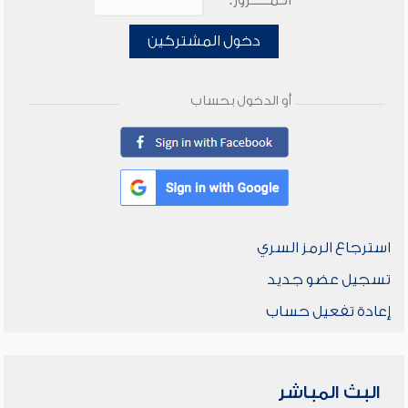
الـمـــــرور:
دخول المشتركين
أو الدخول بحساب
استرجاع الرمز السري
تسجيل عضو جديد
إعادة تفعيل حساب
البث المباشر