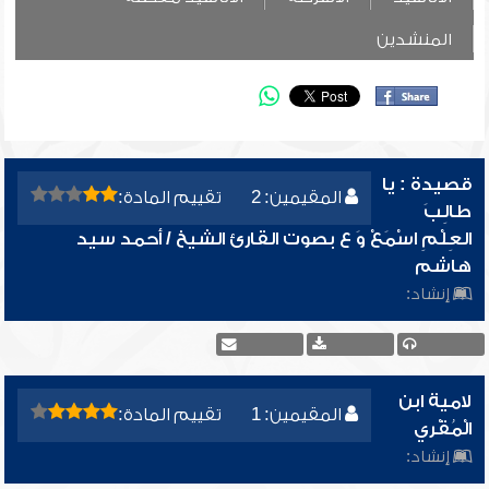
المنشدين
قصيدة : يا
المقيمين: 2
تقييم المادة:
طالِبَ
العِلْمِ اسْمَعْ وَ ع بصوت القارئ الشيخ / أحمد سيد
هاشم
إنشاد:
لامية ابن
المقيمين: 1
تقييم المادة:
الْمُقْري
إنشاد: