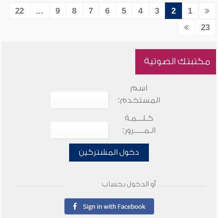
22
...
9
8
7
6
5
4
3
2
1
23
مكتبتك الصوتية
اسم
المستخدم:
كـلـــمـة
الـمـــــرور:
دخول المشتركين
أو الدخول بحساب