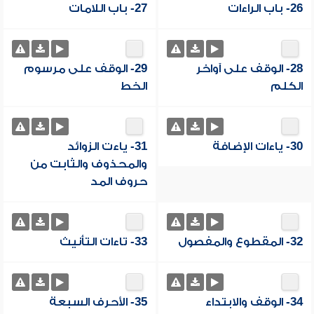
26- باب الراءات
27- باب اللامات
28- الوقف على آواخر
29- الوقف على مرسوم
الكلم
الخط
30- ياءات الإضافة
31- ياءت الزوائد
والمحذوف والثابت من
حروف المد
32- المقطوع والمفصول
33- تاءات التأنيث
34- الوقف والابتداء
35- الأحرف السبعة