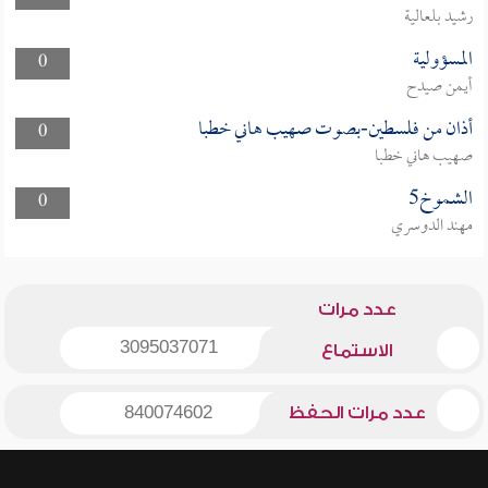
رشيد بلعالية
المسؤولية
0
أيمن صيدح
أذان من فلسطين-بصوت صهيب هاني خطبا
0
صهيب هاني خطبا
الشموخ5
0
مهند الدوسري
عدد مرات
3095037071
الاستماع
عدد مرات الحفظ
840074602