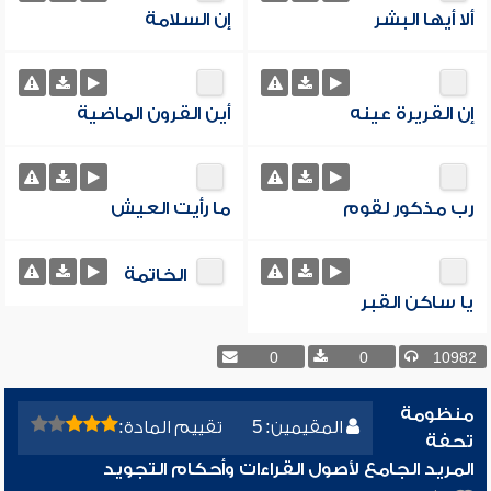
ألا أيها البشر
إن السلامة
إن القريرة عينه
أين القرون الماضية
رب مذكور لقوم
ما رأيت العيش
الخاتمة
يا ساكن القبر
0
0
10982
منظومة
المقيمين: 5
تقييم المادة:
تحفة
المريد الجامع لأصول القراءات وأحكام التجويد