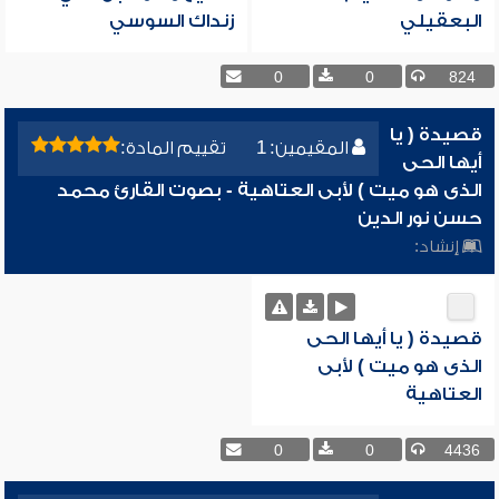
البعقيلي
زنداك السوسي
0
0
824
قصيدة ( يا
المقيمين: 1
تقييم المادة:
أيها الحى
الذى هو ميت ) لأبى العتاهية - بصوت القارئ محمد
حسن نور الدين
إنشاد:
قصيدة ( يا أيها الحى
الذى هو ميت ) لأبى
العتاهية
0
0
4436