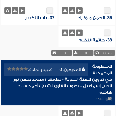
36- الجمع والإفراد
37- باب التكبير
38- خاتمة النظم
0
0
6076
المنظومة
المقيمين: 0
تقييم المادة:
المحمدية
في تدوين السنة النبوية - نظمها / محمد حسن نور
الدين إسماعيل - بصوت القارئ الشيخ / أحمد سيد
هاشم
إنشاد: