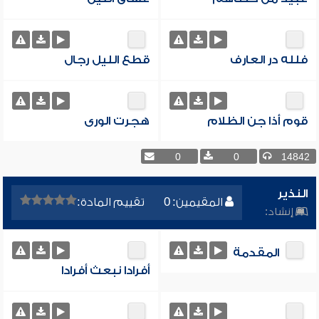
فلله در العارف
قطع الليل رجال
قوم أذا جن الظلام
هجرت الورى
0
0
14842
النذير
المقيمين: 0
تقييم المادة:
إنشاد:
المقدمة
أفرادا نبعث أفرادا