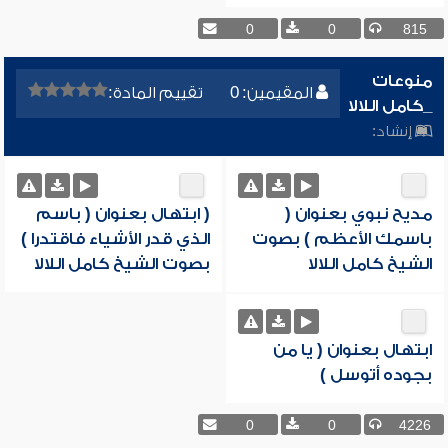
0
0
815
منوعات
المقيمين: 0
تقييم المادة:
_كامل اللالا
إنشاد:
مديح نبوي بعنوان (
( ابتهال بعنوان ( باسم
باسمك الأعظم ) بصوت
الذي قدر الأشياء فاقتدرا )
الشيخ كامل اللالا
بصوت الشيخ كامل اللالا
ابتهال بعنوان ( يا من
بجوده أتوسل )
0
0
4226