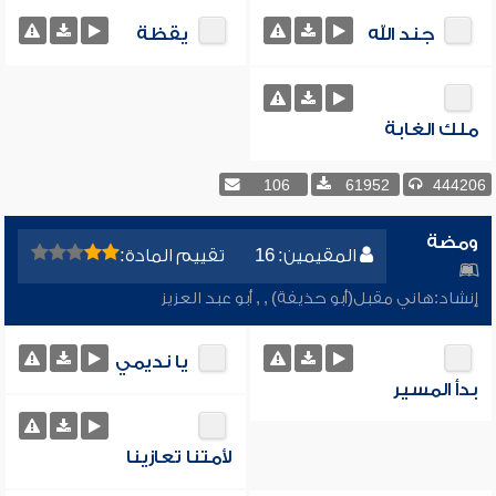
جند الله
يقظة
ملك الغابة
106
61952
444206
ومضة
المقيمين: 16
تقييم المادة:
إنشاد:
هاني مقبل(أبو حذيفة)
,
,
أبو عبد العزيز
يا نديمي
بدأ المسير
لأمتنا تعازينا