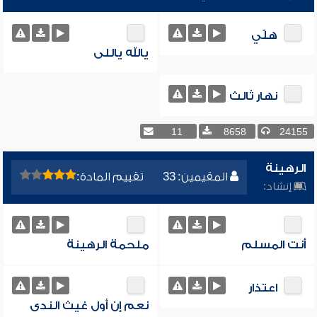
هلّي
يالله ياللى
نهار ثالث
11
8658
24155
الرهينة
المقيمين: 33
تقييم المادة:
إنشاد:
أنت المسلم
ملحمة الرهينة
اعتذار
نعم إن أول غيث الندى