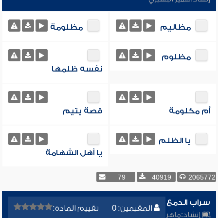
مظاليم
مظلومة
مظلوم
نفسه ظلمها
أم مكلومة
قصة يتيم
يا الظلم
يا أهل الشهامة
79
40919
2065772
سراب الدمع
المقيمين: 0
تقييم المادة:
إنشاد:
ماهر