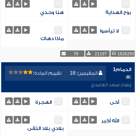
بوح الهداية
هنا وحدي
لا تيأسوا
ماذا دهاك
78
21197
1626293
الدمام1
المقيمين: 18
تقييم المادة:
إنشاد:
سعد الغامدي
أخى
الهجرة
الله أكبر
بلادي بلاد التقى