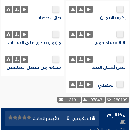
إخوة الإيمان
حق الجهاد
لا لا فساد دمار
مؤامرة تدور على الشباب
نحن أجيال الغد
سلام من سجل الخالدين
تمهلي
319
97843
286109
مظاليم
المقيمين: 9
تقييم المادة:
إنشاد:
سمير البشيري