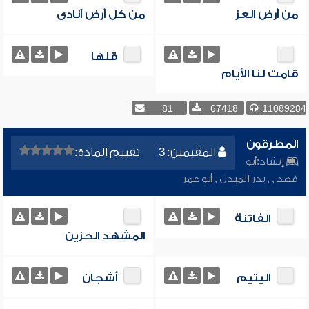
من أرض العز
من كل أرض أنادى
قلها
قامت لنا الأيام
81
67418
11089284
المطرقون
المقيمين: 3
تقييم المادة:
إنشاد:
أبو
فهد
,
,
بدر المبدل
,
أبو عمر
الفاتنة
المشهد الحزين
اليتيم
أشجان