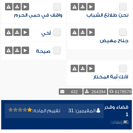
نحنُ طلائع الشباب
واقف في حمى الحرم
أخي
جناح مهيض
صيحة
لأنكِ أمة المختار
432
264394
6178579
قضاء وقدر
المقيمين: 31
تقييم المادة:
1
إنشاد: