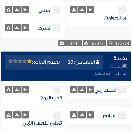
سلي
أى الحوادث
قدرت
144
57377
171774
يقظة
المقيمين: 10
تقييم المادة:
إنشاد:
,
أبو علي
,
أبو سهيل
أحبك ربي
تدب الروح
سلام
تمنى بنفس الأبي