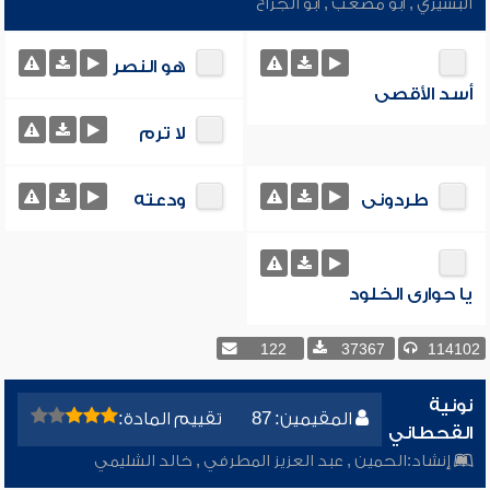
البشيري
,
أبو مصعب
,
أبو الجراح
هو النصر
أسد الأقصى
لا ترم
طردونى
ودعته
يا حوارى الخلود
122
37367
114102
نونية
المقيمين: 87
تقييم المادة:
القحطاني
إنشاد:
الحمين
,
عبد العزيز المطرفي
,
خالد الشليمي