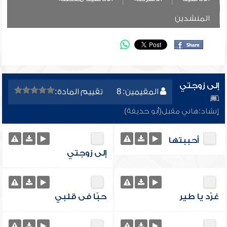
المنشدين
إلى زوجتي
المقيمين: 8
تقييم المادة:
إنشاد:
هاني مقبل(أبو حذيفة)
أحببتها
إلى زوجتي
غرّد يا طير
حبّا فى قلبي