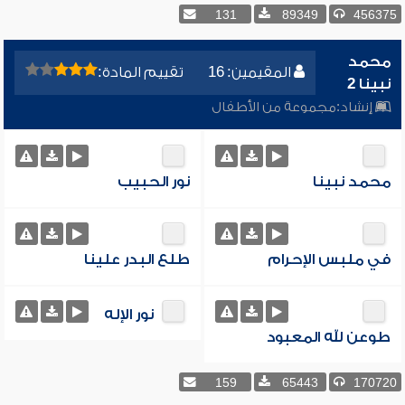
131
89349
456375
محمد
المقيمين: 16
تقييم المادة:
نبينا 2
إنشاد:
مجموعة من الأطفال
محمد نبينا
نور الحبيب
في ملبس الإحرام
طلع البدر علينا
نور الإله
طوعن لله المعبود
159
65443
170720