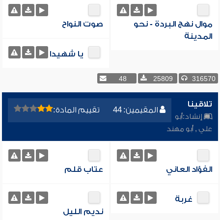
موال نهج البردة - نحو
صوت النواح
المدينة
يا شهيدا
48
25809
316570
تلاقينا
المقيمين: 44
تقييم المادة:
إنشاد:
أبو
علي
,
أبو مهند
الفؤاد العاني
عتاب قلم
غربة
نديم الليل