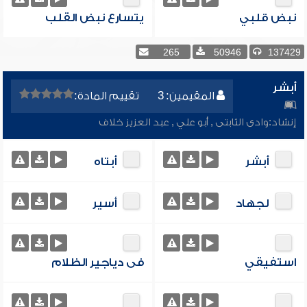
نبض قلبي
يتسارع نبض القلب
265
50946
137429
أبشر
المقيمين: 3
تقييم المادة:
إنشاد:
وادى الثابتى
,
أبو علي
,
عبد العزيز خلاف
أبشر
أبتاه
لجهاد
أسير
استفيقي
فى دياجير الظلام