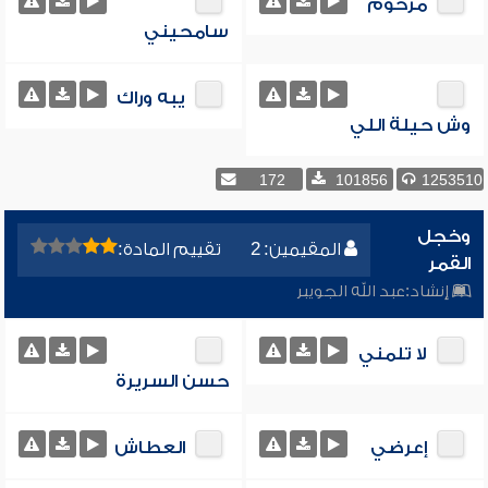
مرحوم
سامحيني
يبه وراك
وش حيلة اللي
172
101856
1253510
وخجل
المقيمين: 2
تقييم المادة:
القمر
إنشاد:
عبد الله الجويبر
لا تلمني
حسن السريرة
إعرضي
العطاش