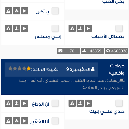
بكل الحب
يا أخي
يتسائل الأحباب
إنني مسلم
70
43859
4605938
حوادث
المقيمين: 9
تقييم المادة:
واقعية
إنشاد:
,
عبد العزيز الخنين
,
سمير البشيري
,
أبو أنس
,
بندر
السبيعي
,
بندر السلامة
آن الوداع
خذي قلبي إليك
أنا الفقير