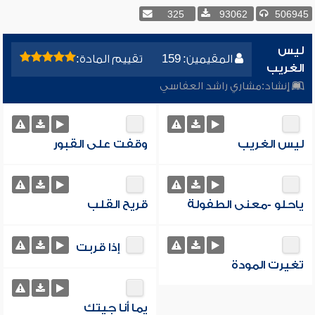
325
93062
506945
ليس
المقيمين: 159
تقييم المادة:
الغريب
إنشاد:
مشاري راشد العفاسي
ليس الغريب
وقفت على القبور
ياحلو -معنى الطفولة
قريح القلب
إذا قربت
تغيرت المودة
يما أنا جيتك