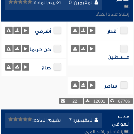
المقيمين: 0
تقييم المادة:
إنشاد:
عماد الظفر
أقدار
أشرقي
كن كريماَ
فلسطين
صاح
ساهر
22
12001
87706
عذب
المقيمين: 7
تقييم المادة:
القوافي
إنشاد:
أبو راشد المري