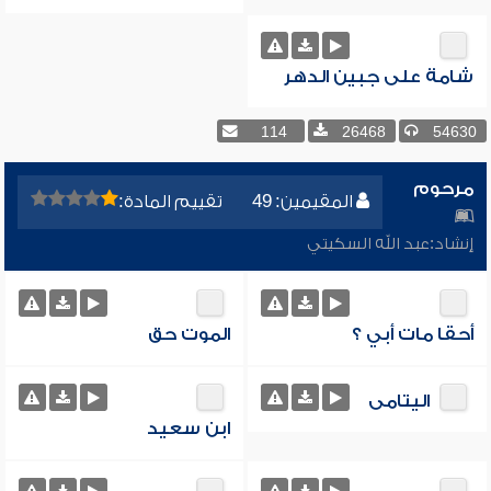
شامة على جبين الدهر
114
26468
54630
مرحوم
المقيمين: 49
تقييم المادة:
إنشاد:
عبد الله السكيتي
أحقا مات أبي ؟
الموت حق
اليتامى
ابن سعيد