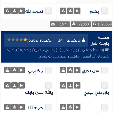
بكم
نحمد الله
157
72860
1878359
مخيم
المقيمين: 14
تقييم المادة:
بارقة الأول
إنشاد:
أبو علي
,
أبو مهند
,
,
(...)
,
هاني مقبل(أبو حذيفة)
,
وليد
باصالح
,
أبو أسيد
,
إبراهيم الجبرين
,
أبو معاذ
هل يدري
مخيمي
بارودتي بيدي
يالله على بابك
جمعتنا