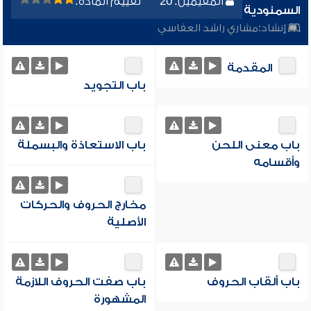
المقيمين: 20
تقييم المادة:
السمنودية
إنشاد:
مشاري راشد العفاسي
المقدمة
باب التجويد
باب معنى اللحن
باب الاستعاذة والبسملة
وأقسامه
مخارج الحروف والحركات
الأصلية
باب ألقاب الحروف
باب صفت الحروف اللازمة
المشهورة