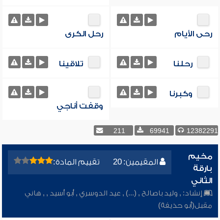
رحى الأيام
رحل الكرى
رحلنا
تلاقينا
وكبرنا
وقفت أناجي
211
69941
12382291
مخيم
المقيمين: 20
تقييم المادة:
بارقة
الثاني
إنشاد:
,
وليد باصالح
,
(...)
,
عيد الدوسري
,
أبو أسيد
,
,
هاني
مقبل(أبو حذيفة)