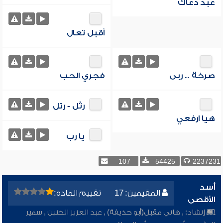
عبد دعاك
أقبل تعال
صرخة .. ربى
فجري الحب
رتِّل - رتل
هيا ارفعي
يا رب
107
54425
2237231
أسد
المقيمين: 17
تقييم المادة:
الأقصى
إنشاد:
,
هاني مقبل(أبو حذيفة)
,
عبد العزيز الخنين
,
سمير