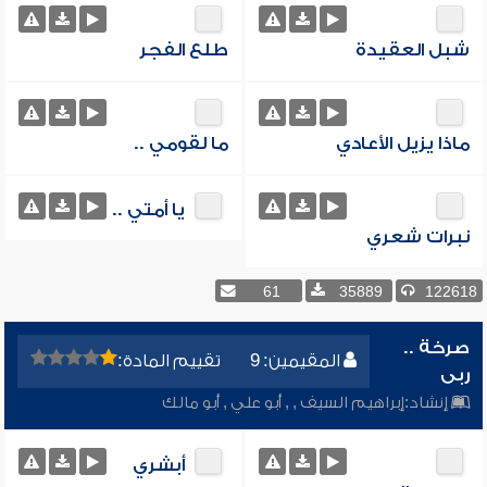
شبل العقيدة
طلع الفجر
ماذا يزيل الأعادي
ما لقومي ..
يا أمتي ..
نبرات شعري
61
35889
122618
صرخة ..
المقيمين: 9
تقييم المادة:
ربى
إنشاد:
إبراهيم السيف
,
,
أبو علي
,
أبو مالك
أبشري