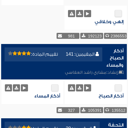
إلهي وخلاقي
981
192123
2386553
أذكار
المقيمين: 141
تقييم المادة:
الصباح
والمساء
إنشاد:
مشاري راشد العفاسي
أذكار الصباح
أذكار المساء
327
105391
135512
التحفة