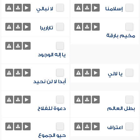
إسلامنا
لا نبالي
تاراريرا
مخيم بارقة
يا إله الوجود
يا لالي
أبدا لا لن نحيد
بطل العالم
دعوة للفلاح
اعتراف
حيو الجموع