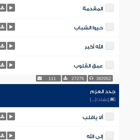
المقدمة
حيوا الشباب
الله أكبر
عمق القلوب
111
27276
382052
جدد العزم
إنشاد:
(...)
ألا ياقلب
إلى الله