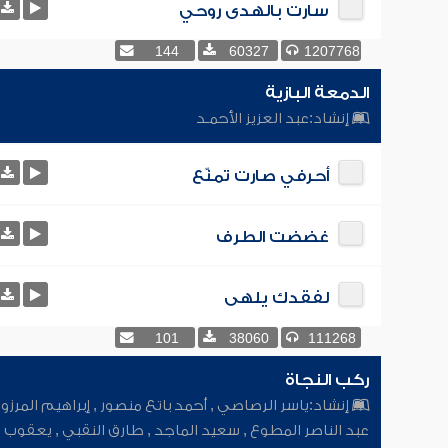
سارت بالهدى روحي
144
60327
1207768
الدمعة البازية
إنشاد:
عبد العزيز الأحمـد
أحرفي صارت تمنّع
غضضت الطرف
لفقدك يلهى
101
38060
111268
ركب النجاة
إنشاد:
ياسر الرصاصي
,
أحمد باتع منصور
,
إبراهيم المرز
عبد الناصر المطوع
,
سعيد الماجد
,
طارق النقبي
,
يعقوب 