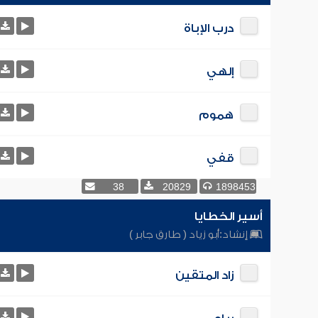
درب الإباة
إلهي
هموم
قفي
38
20829
1898453
أسير الخطايا
إنشاد:
أبو زياد ( طارق جابر )
زاد المتقين