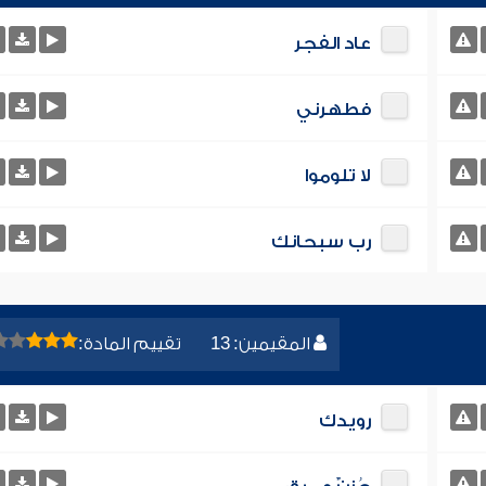
عاد الفجر
فطهرني
لا تلوموا
رب سبحانك
المقيمين: 13
تقييم المادة:
رويدك