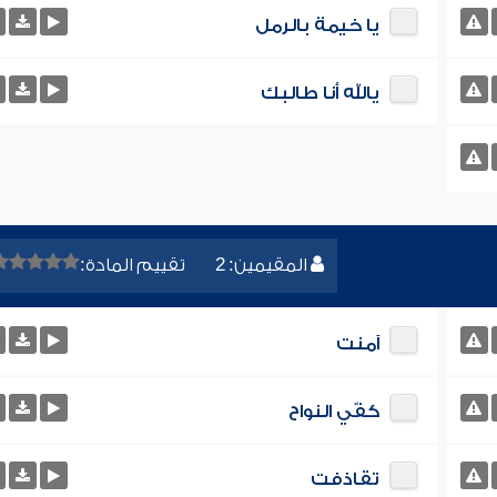
يا خيمة بالرمل
يالله أنا طالبك
المقيمين: 2
تقييم المادة:
آمنت
كفّي النواح
تقاذفت