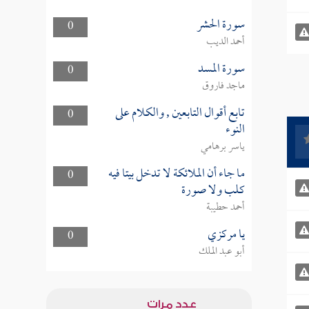
سورة الحشر
0
أحمد الديب
سورة المسد
0
ماجد فاروق
تابع أقوال التابعين , والكلام على
0
النوء
ياسر برهامي
ما جاء أن الملائكة لا تدخل بيتا فيه
0
كلب ولا صورة
أحمد حطيبة
يا مركزي
0
أبو عبد الملك
عدد مرات