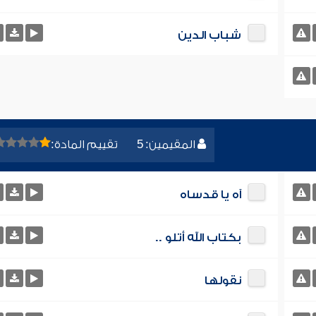
شباب الدين
المقيمين: 5
تقييم المادة:
آه يا قدساه
بكتاب الله أتلو ..
نقولها