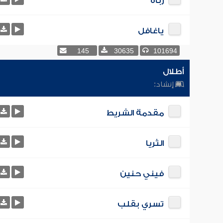
رباه
ياغافل
145
30635
101694
أطلال
إنشاد:
مقدمة الشريط
الثريا
فيني حنين
تسري بقلب