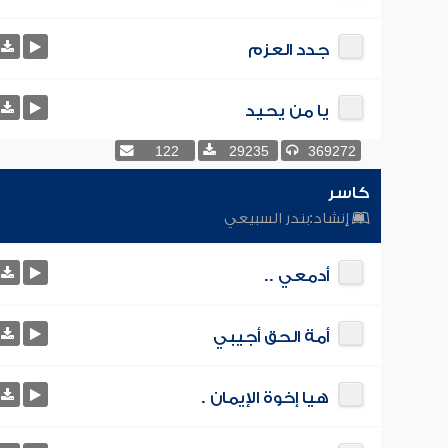
جدد العزم
يا من يحيد
122
29235
369272
كاسر
إنشاد:
بندر السبيعي
أدمعي ..
أمة الحق أجيبي
هيا إخوة الإيمان .