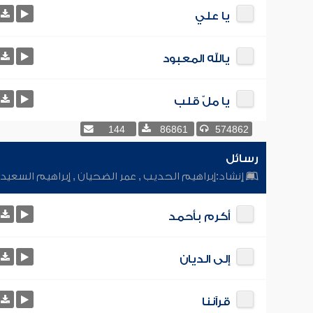
يا علي
يالله المعبود
يا ملّ قلب
144
86861
574862
رسائل
إنشاد:
إبراهيم الحديب
,
عمر الضحيان
,
إبراهيم السعيد
أكرم بأحمد
إلى الديان
قرآننا