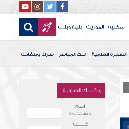
المكتبة
المواريث
بنين وبنات
الشجرة العلمية
البث المباشر
شارك بملفاتك
مكتبتك الصوتية
اسم
المستخدم:
كـلـــمـة