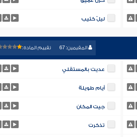
حُزنٌ عميق
ليلٌ كئيب
المقيمين: 67
تقييم المادة:
عديت بالمستقلي
أيام طويلة
جيت المكان
تذكرت