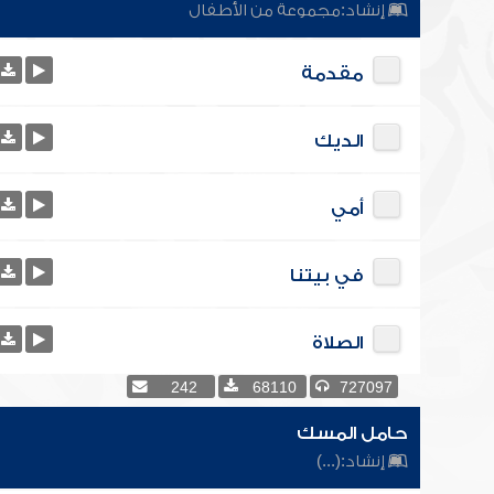
إنشاد:
مجموعة من الأطفال
مقدمة
الديك
أمي
في بيتنا
الصلاة
242
68110
727097
حامل المسك
إنشاد:
(...)