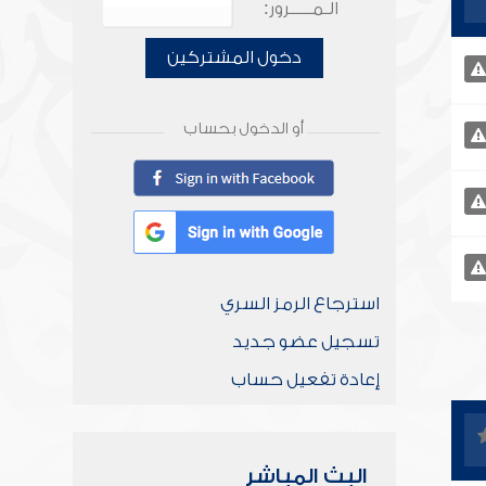
الـمـــــرور:
دخول المشتركين
أو الدخول بحساب
استرجاع الرمز السري
تسجيل عضو جديد
إعادة تفعيل حساب
البث المباشر