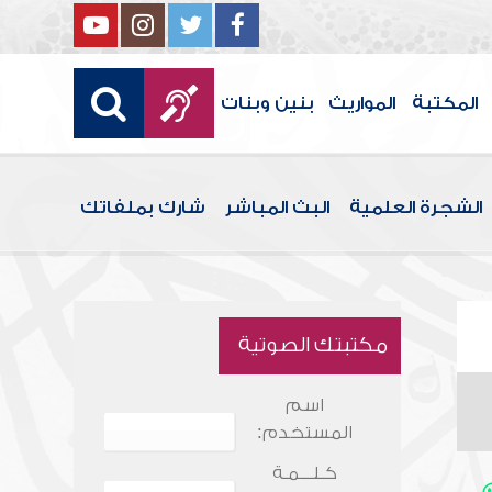
المكتبة
المواريث
بنين وبنات
الشجرة العلمية
البث المباشر
شارك بملفاتك
مكتبتك الصوتية
اسم
المستخدم:
كـلـــمـة