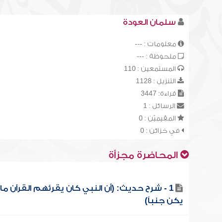
سلمان العودة
معلومات : ---
ملحوظة : ---
المستمعين : 110
التنزيل : 1128
قراءة: 3447
الرسائل : 1
المقيميّن : 0
في خزائن : 0
المحاضرة مجزأة
1 - شرح حديث: (أن النبي كان يقرئهم القرآن ما
يكن جنباً)