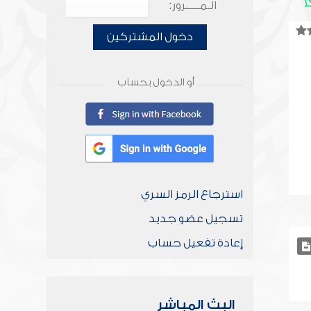
الـمـــــرور:
دخول المشتركين
أو الدخول بحساب
استرجاع الرمز السري
تسجيل عضو جديد
إعادة تفعيل حساب
البث المباشر