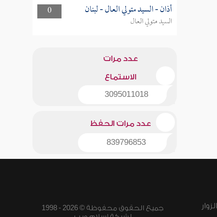
أذان - السيد متولي العال - لبنان
0
السيد متولي العال
عدد مرات
الاستماع
3095011018
عدد مرات الحفظ
839796853
زوار
جميع الحقوق محفوظة © 2026 - 1998
لشبكة إسلام ويب