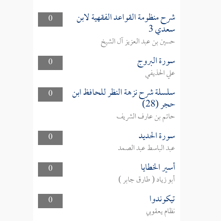
شرح منظومة القواعد الفقهية لابن
0
سعدي 3
حسين بن عبد العزيز آل الشيخ
سورة البروج
0
علي الحذيفي
سلسلة شرح نزهة النظر للحافظ ابن
0
حجر (28)
حاتم بن عارف الشريف
سورة الحديد
0
عبد الباسط عبد الصمد
أسير الخطايا
0
أبو زياد ( طارق جابر )
تيكوندوا
0
نظام يعقوبي