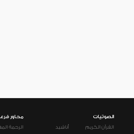
الصوتيات
محاور فرع
القرآن الكريم
أناشيد
الرحمة المه