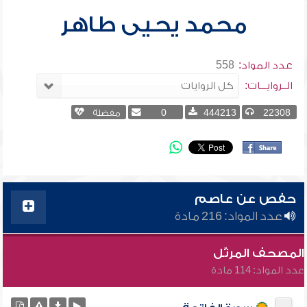
محمد يحيى طاهر
عدد المواد:
558
الــروايـــات:
22308
444213
0
مفضلة
حفص عن عاصم
عدد المواد: 216 مادة
المصحف المرتّل
عدد المواد: 114 مادة