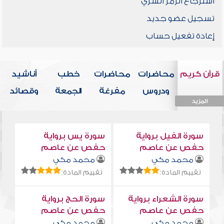
استرجاع الرمز السري
تسجيل عضو جديد
إعادة تفعيل حساب
قرآن كريم
محاضرات
محاضرات
خطب
أناشيد
ودروس
مفرغة
الجمعة
وقصائد
المزيد
المزيد
المزيد
المزيد
المزيد
سورة الفيل برواية
سورة يس برواية
حفص عن عاصم
حفص عن عاصم
محمد مكي
محمد مكي
تقييم المادة:
تقييم المادة:
سورة الشعراء برواية
سورة الحج برواية
حفص عن عاصم
حفص عن عاصم
محمد مكي
محمد مكي