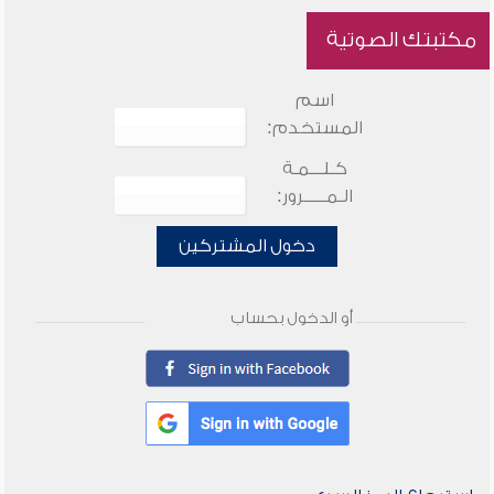
مكتبتك الصوتية
اسم
المستخدم:
كـلـــمـة
الـمـــــرور:
دخول المشتركين
أو الدخول بحساب