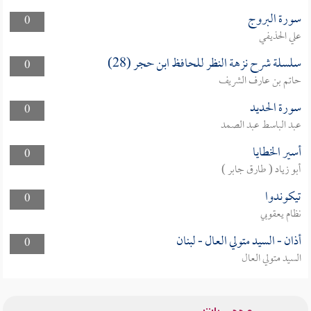
سورة البروج
0
علي الحذيفي
سلسلة شرح نزهة النظر للحافظ ابن حجر (28)
0
حاتم بن عارف الشريف
سورة الحديد
0
عبد الباسط عبد الصمد
أسير الخطايا
0
أبو زياد ( طارق جابر )
تيكوندوا
0
نظام يعقوبي
أذان - السيد متولي العال - لبنان
0
السيد متولي العال