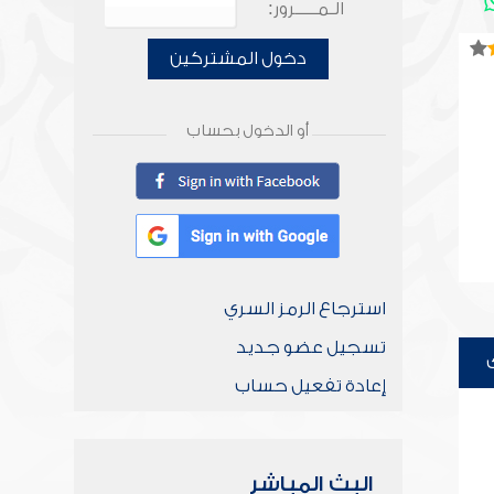
الـمـــــرور:
دخول المشتركين
أو الدخول بحساب
استرجاع الرمز السري
تسجيل عضو جديد
إعادة تفعيل حساب
البث المباشر