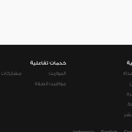
ية
خدمات تفاعلية
داة
المواريث
مشاركات ال
مواقيت الصلاة
رة
ة
عشر