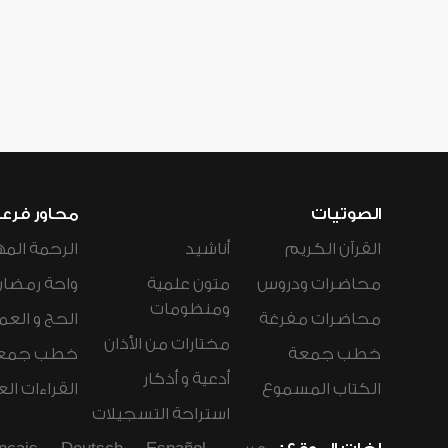
الصوتيات
محاور فرع
القرآن الكريم
أناشيد
الرحمة المه
محاضرات ودروس
متون علمية
واحة رمضان
ومنظومات
محاضرات مفرغة
الحج و العم
مختارات من الأذان
خطب جمعة
خطب جمع
أدعية و أذكار
الكتاب المسموع
القراءات ال
استراحة التسجيلات