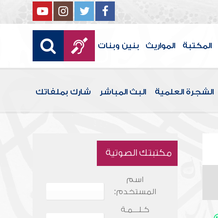
المكتبة
المواريث
بنين وبنات
الشجرة العلمية
البث المباشر
شارك بملفاتك
مكتبتك الصوتية
اسم
المستخدم:
كـلـــمـة