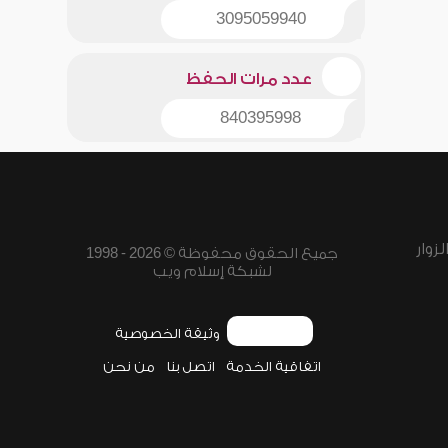
3095059940
عدد مرات الحفظ
840395998
زوار
جميع الحقوق محفوظة © 2026 - 1998
لشبكة إسلام ويب
وثيقة الخصوصية
اتفاقية الخدمة
اتصل بنا
من نحن