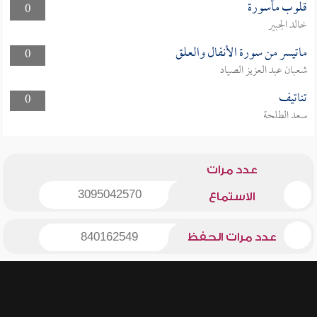
قلوب مأسورة
0
خالد الجبير
ماتيسر من سورة الأنفال والعلق
0
شعبان عبد العزيز الصياد
تناتيف
0
سعد الطلحة
عدد مرات
3095042570
الاستماع
عدد مرات الحفظ
840162549