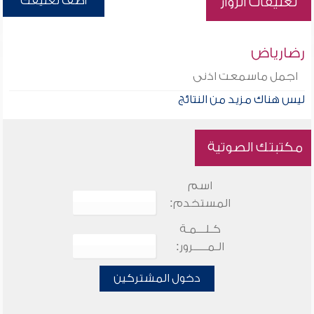
أضف تعليقك
تعليقات الزوار
رضارياض
اجمل ماسمعت اذنى
ليس هناك مزيد من النتائج
مكتبتك الصوتية
اسم
المستخدم:
كـلـــمـة
الـمـــــرور:
دخول المشتركين