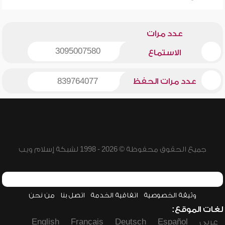
عدد مرات
3095007580
الاستماع
عدد مرات الحفظ
839764077
جميع الحقوق محفوظة © 2026 - 1998 لشبكة إسلام ويب
وثيقة الخصوصية
اتفاقية الخدمة
اتصل بنا
من نحن
لغات الموقع:
عربي
Español
Deutsch
Français
English