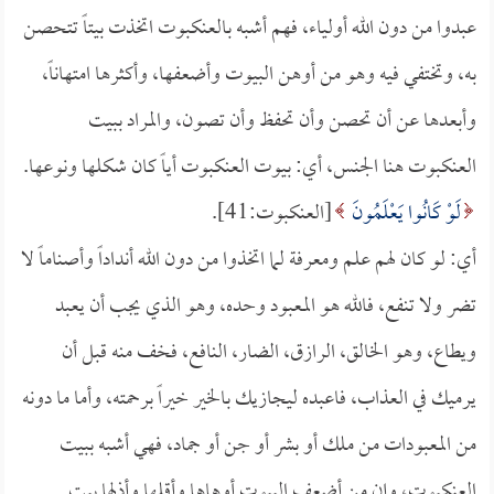
عبدوا من دون الله أولياء، فهم أشبه بالعنكبوت اتخذت بيتاً تتحصن
به، وتختفي فيه وهو من أوهن البيوت وأضعفها، وأكثرها امتهاناً،
وأبعدها عن أن تحصن وأن تحفظ وأن تصون، والمراد ببيت
العنكبوت هنا الجنس، أي: بيوت العنكبوت أياً كان شكلها ونوعها.
لَوْ كَانُوا يَعْلَمُونَ
[العنكبوت:41].
أي: لو كان لهم علم ومعرفة لما اتخذوا من دون الله أنداداً وأصناماً لا
تضر ولا تنفع، فالله هو المعبود وحده، وهو الذي يجب أن يعبد
ويطاع، وهو الخالق، الرازق، الضار، النافع، فخف منه قبل أن
يرميك في العذاب، فاعبده ليجازيك بالخير خيراً برحمته، وأما ما دونه
من المعبودات من ملك أو بشر أو جن أو جماد، فهي أشبه ببيت
العنكبوت، وإن من أضعف البيوت أوهاها وأقلها وأذلها بيت