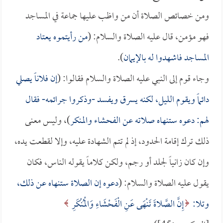
ومن خصائص الصلاة أن من واظب عليها جماعة في المساجد
فهو مؤمن، قال عليه الصلاة والسلام: (
من رأيتموه يعتاد
المساجد فاشهدوا له بالإيمان
).
وجاء قوم إلى النبي عليه الصلاة والسلام فقالوا: (
إن فلاناً يصلي
دائماً ويقوم الليل، لكنه يسرق ويفسد -وذكروا جرائمه- فقال
لهم: دعوه ستنهاه صلاته عن الفحشاء والمنكر
)، وليس معنى
ذلك ترك إقامة الحدود، إذ لم تتم الشهادة عليه، وإلا لقطعت يده،
وإن كان زانياً لجلد أو رجم، ولكن كلاماً يقوله الناس، فكان
يقول عليه الصلاة والسلام: (
دعوه إن الصلاة ستنهاه عن ذلك،
وتلا:
إِنَّ الصَّلاةَ تَنْهَى عَنِ الْفَحْشَاءِ وَالْمُنْكَرِ