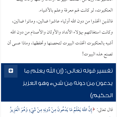
العنكبوت، لو كانت لهم معرفة وعلم بالأشياء.
فالذين اتخذوا من دون الله أولياء عاشوا ضالين، وماتوا ضالين،
وكانت استغاثتهم بهؤلاء الأنداد والأوثان والأصنام من دون الله
أشبه بالعنكبوت اتخذت البيوت لتحصنها وتحفظها، وماذا عسى أن
تصنع هذه البيوت!
تفسير قوله تعالى: (إن الله يعلم ما
يدعون من دونه من شيء وهو العزيز
الحكيم)
قال تعالى:
إِنَّ اللَّهَ يَعْلَمُ مَا يَدْعُونَ مِنْ دُونِهِ مِنْ شَيْءٍ وَهُوَ الْعَزِيزُ