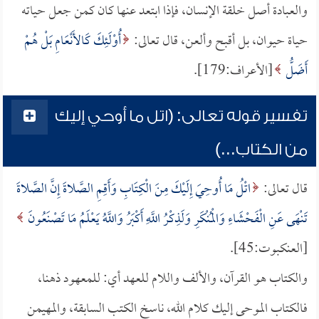
والعبادة أصل خلقة الإنسان، فإذا ابتعد عنها كان كمن جعل حياته
حياة حيوان، بل أقبح وألعن، قال تعالى:
أُوْلَئِكَ كَالأَنْعَامِ بَلْ هُمْ
أَضَلُّ
[الأعراف:179].
تفسير قوله تعالى: (اتل ما أوحي إليك
من الكتاب...)
قال تعالى:
اتْلُ مَا أُوحِيَ إِلَيْكَ مِنَ الْكِتَابِ وَأَقِمِ الصَّلاةَ إِنَّ الصَّلاةَ
تَنْهَى عَنِ الْفَحْشَاءِ وَالْمُنْكَرِ وَلَذِكْرُ اللَّهِ أَكْبَرُ وَاللَّهُ يَعْلَمُ مَا تَصْنَعُونَ
[العنكبوت:45].
والكتاب هو القرآن، والألف واللام للعهد أي: للمعهود ذهنا،
فالكتاب الموحى إليك كلام الله، ناسخ الكتب السابقة، والمهيمن