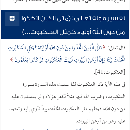
وأمر بإقامة الصلاة على وجهها حتى تنهى عن الفحشاء والمنكر.
تفسير قوله تعالى: (مثل الذين اتخذوا
من دون الله أولياء كمثل العنكبوت...)
قال تعالى:
مَثَلُ الَّذِينَ اتَّخَذُوا مِنْ دُونِ اللَّهِ أَوْلِيَاءَ كَمَثَلِ الْعَنكَبُوتِ
اتَّخَذَتْ بَيْتًا وَإِنَّ أَوْهَنَ الْبُيُوتِ لَبَيْتُ الْعَنْكَبُوتِ لَوْ كَانُوا يَعْلَمُونَ
[العنكبوت:41].
في هذه الآية ذكر العنكبوت لذا سميت هذه السورة بسورة
العنكبوت، وضرب الله فيها مثلاً لكفر هؤلاء ولما يعتمدون عليه
من دون الله، فمثلهم مثل العنكبوت اتخذت بيتاً تأوي إليه وتعتمد
عليه وهو من أوهن البيوت.