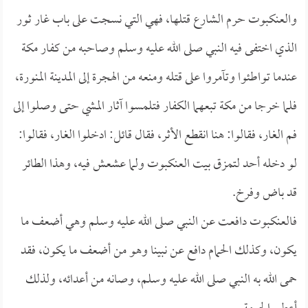
والعنكبوت حرم الشارع قتلها، فهي التي نسجت على باب غار ثور
الذي اختفى فيه النبي صلى الله عليه وسلم وصاحبه من كفار مكة
عندما تواطئوا وتآمروا على قتله ومنعه من الهجرة إلى المدينة المنورة،
فلما خرجا من مكة تبعهما الكفار فتلمسوا آثار المشي حتى وصلوا إلى
فم الغار، فقالوا: هنا انقطع الأثر، فقال قائل: ادخلوا الغار، فقالوا:
لو دخله أحد لتمزق بيت العنكبوت ولما عشعش فيه، وهذا الطائر
قد باض وفرخ.
فالعنكبوت دافعت عن النبي صلى الله عليه وسلم وهي أضعف ما
يكون، وكذلك الحمام دافع عن نبينا وهو من أضعف ما يكون، فقد
حمى الله به النبي صلى الله عليه وسلم، وصانه من أعدائه، ولذلك