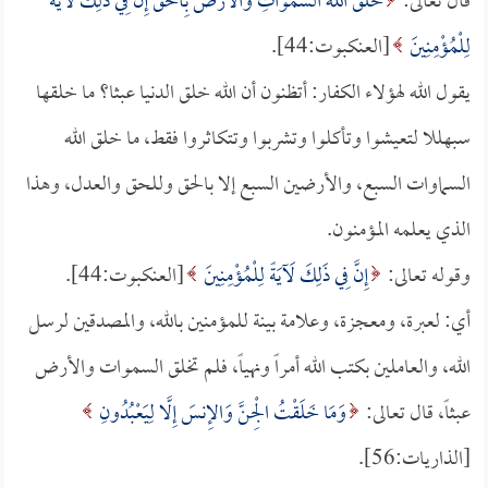
قال تعالى:
خَلَقَ اللَّهُ السَّمَوَاتِ وَالأَرْضَ بِالْحَقِّ إِنَّ فِي ذَلِكَ لَآيَةً
لِلْمُؤْمِنِينَ
[العنكبوت:44].
يقول الله لهؤلاء الكفار: أتظنون أن الله خلق الدنيا عبثا؟ ما خلقها
سبهللا لتعيشوا وتأكلوا وتشربوا وتتكاثروا فقط، ما خلق الله
السماوات السبع، والأرضين السبع إلا بالحق وللحق والعدل، وهذا
الذي يعلمه المؤمنون.
وقوله تعالى:
إِنَّ فِي ذَلِكَ لَآيَةً لِلْمُؤْمِنِينَ
[العنكبوت:44].
أي: لعبرة، ومعجزة، وعلامة بينة للمؤمنين بالله، والمصدقين لرسل
الله، والعاملين بكتب الله أمراً ونهياً، فلم تخلق السموات والأرض
عبثاً، قال تعالى:
وَمَا خَلَقْتُ الْجِنَّ وَالإِنسَ إِلَّا لِيَعْبُدُونِ
[الذاريات:56].