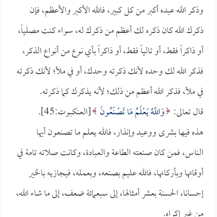
وذكر الله عبده أكبر من كل كبير، فالله الأكبر والأعظم، فإن
ذكرك الله كان ذكره لك أعظم من ذكرك له، سواء كنت مصلياً،
أو ذاكراً فقط، أو تالياً فقط، أو ذاكراً بأي نوع من أنواع الذكر،
فذكر الله لك وحده لأنك ذكرته وحدك، أو في ملأ؛ لأنك ذكرته
في ملأ، فذكر الله أعظم من ذلك؛ لأنه يذكرك كما ذكرته.
قال تعالى:
وَاللَّهُ يَعْلَمُ مَا تَصْنَعُونَ
[العنكبوت:45].
هذه فيها بشرى ووعيد وإنذار، فالله يعلم ما تصنعون أيها
الناس، فمن كان صنعته الطاعة والعبادة، وكانت صلاته تامة في
أوقاتها وبأركانها، فالله عليم بصنعه، وبعمله، فيجازيه بالخير
إحسانا، الحسنة بعشر أمثالها، إلى سبعمائة ضعف، إلى ما شاء الله،
من غير إكراه.