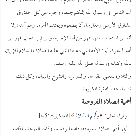
ومنذ برز النبي عليه الصلاة والسلام في هذه الديار المقدسة وقال: يا
أيها الناس إني رسول الله إليكم جميعاً، وجب على كل الخلق في
مشارق الأرض ومغاربها، أن يطيعوه ويمتثلوا أمره، وهم أمته؛ إلا
أنه من استجاب منهم فهو من أمة الإجابة، ومن لم يستجب فهو من
أمة الدعوة، أي: الأمة التي دعاها النبي عليه الصلاة والسلام للإيمان
بالله وكتابه ورسوله صلى الله عليه وسلم.
والتلاوة بمعنى القراءة، والدرس، والشرح والبيان، وكل ذلك
تشمله هذه الفقرة الكريمة.
أهمية الصلاة المفروضة
وقوله تعالى:
وَأَقِمِ الصَّلاةَ
[العنكبوت:45].
أي: أقم الصلاة المعروفة، ذات الركعات وذات التهجد، وذات