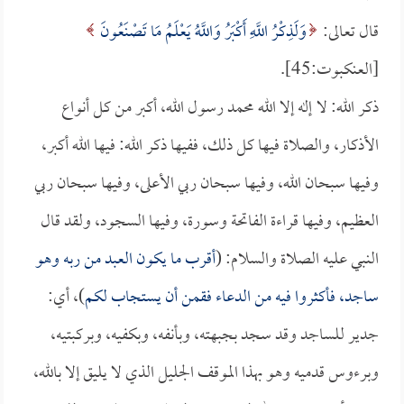
قال تعالى:
وَلَذِكْرُ اللَّهِ أَكْبَرُ وَاللَّهُ يَعْلَمُ مَا تَصْنَعُونَ
[العنكبوت:45].
ذكر الله: لا إله إلا الله محمد رسول الله، أكبر من كل أنواع
الأذكار، والصلاة فيها كل ذلك، ففيها ذكر الله: فيها الله أكبر،
وفيها سبحان الله، وفيها سبحان ربي الأعلى، وفيها سبحان ربي
العظيم، وفيها قراءة الفاتحة وسورة، وفيها السجود، ولقد قال
النبي عليه الصلاة والسلام: (
أقرب ما يكون العبد من ربه وهو
ساجد، فأكثروا فيه من الدعاء فقمن أن يستجاب لكم
)، أي:
جدير للساجد وقد سجد بجبهته، وبأنفه، وبكفيه، وبركبتيه،
وبرءوس قدميه وهو بهذا الموقف الجليل الذي لا يليق إلا بالله،