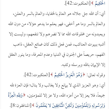
الْحَكِيمُ
[العنكبوت:42].
أي: أن الله جل جلاله هو العالم بالخفايا، والعالم بالسر والعلن،
والعالم بالسر وما هو أخفى، فهو يعلم ما يدعو هؤلاء من دون الله
ويعبدونه من مخلوقات الله مما لا تضرهم ولا تنفعهم، وليست إلا
أشبه ببيوت العناكب، فمن فعل ذلك كان ضائع العقل، ذاهب
الفهم، حريصاً على الجنون في الدنيا وعدم المعرفة، وما ينور العقل
إلا الإيمان بالله وبرسله وكتبه.
وقوله تعالى:
وَهُوَ الْعَزِيزُ الْحَكِيمُ
[العنكبوت:42].
أي: وهو العزيز الذي لا يمانع ولا يغالب ولا ينال؛ فإن العزة لله
جميعاً، فلا يعز إلا من أعزه الله، ولا عز إلا للمؤمنين،
وَلِلَّهِ الْعِزَّةُ
وَلِرَسُولِهِ وَلِلْمُؤْمِنِينَ وَلَكِنَّ الْمُنَافِقِينَ لا يَعْلَمُونَ
[المنافقون:8].