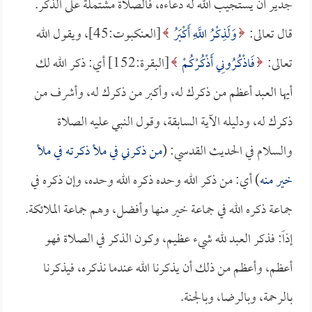
جدير أن يستجيب الله له دعاءه، فالصلاة مشتملة على الذكر.
قال تعالى:
وَلَذِكْرُ اللَّهِ أَكْبَرُ
[العنكبوت:45]، ويقول الله
تعالى:
فَاذْكُرُونِي أَذْكُرْكُمْ
[البقرة:152] أي: ذكر الله لك
أيها العبد أعظم من ذكرك له، وأكبر من ذكرك له، وأشرف من
ذكرك له، ودليله الآية السابقة، وقول النبي عليه الصلاة
والسلام في الحديث القدسي: (
من ذكرني في ملأ ذكرته في ملأ
خير منه
) أي: من ذكر الله وحده ذكره الله وحده، وإن ذكره في
جماعة ذكره الله في جماعة خير منها وأفضل، وهم جماعة الملائكة.
إذاً: فذكر العبد لله شيء عظيم، وكون الذكر في الصلاة فهو
أعظم، وأعظم من ذلك أن يذكرنا الله عندما نذكره، فيذكرنا
بالرحمة، وبالرضا، وبالجنة.