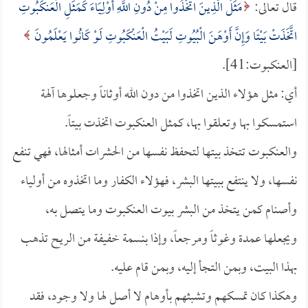
قال تعالى:
مَثَلُ الَّذِينَ اتَّخَذُوا مِنْ دُونِ اللَّهِ أَوْلِيَاءَ كَمَثَلِ الْعَنكَبُوتِ
اتَّخَذَتْ بَيْتًا وَإِنَّ أَوْهَنَ الْبُيُوتِ لَبَيْتُ الْعَنْكَبُوتِ لَوْ كَانُوا يَعْلَمُونَ
[العنكبوت:41].
أي: مثل هؤلاء الذين اتخذوا من دون الله أوثاناً وجعلوها آلهة
استمسكوا بها وتعلقوا بها، كمثل العنكبوت اتخذت بيتاً.
والعنكبوت تتخذ بيتها لتحفظ نفسها من الحشرات أمثالها، فهي تنفع
نفسها، ولا ينتفع ببيتها البشر، فهؤلاء الكفار وما اتخذوه من أولياء
وأصنام كمن يتخذ من البشر بيوت العنكبوت وما يتصل به،
ويجعلها عمدة وغوثاً ومرجعاً، وإذا بنسمة خفيفة من الريح تذهب
بهذا البيت، وبمن التجأ إليه، وبمن قام عليه.
وهكذا كان تمسكهم وتشبثهم بأوهام لا أصل لها ولا وجود، فقد