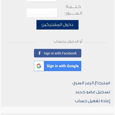
كـلـــمـة
الـمـــــرور:
دخول المشتركين
أو الدخول بحساب
استرجاع الرمز السري
تسجيل عضو جديد
إعادة تفعيل حساب