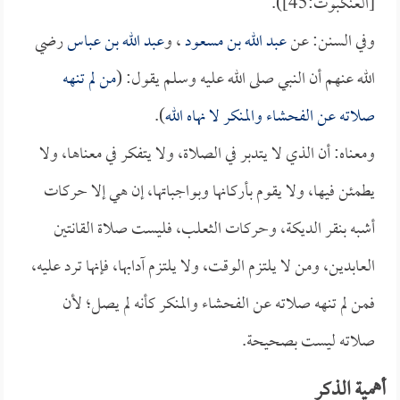
[العنكبوت:45]).
وفي السنن: عن
عبد الله بن مسعود
، و
عبد الله بن عباس
رضي
الله عنهم أن النبي صلى الله عليه وسلم يقول: (
من لم تنهه
صلاته عن الفحشاء والمنكر لا نهاه الله
).
ومعناه: أن الذي لا يتدبر في الصلاة، ولا يتفكر في معناها، ولا
يطمئن فيها، ولا يقوم بأركانها وبواجباتها، إن هي إلا حركات
أشبه بنقر الديكة، وحركات الثعلب، فليست صلاة القانتين
العابدين، ومن لا يلتزم الوقت، ولا يلتزم آدابها، فإنها ترد عليه،
فمن لم تنهه صلاته عن الفحشاء والمنكر كأنه لم يصل؛ لأن
صلاته ليست بصحيحة.
أهمية الذكر