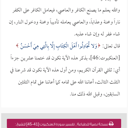
والله يعلم ما يصنع الكافر والعاصي، فيعامل الكافر على الكفر
ناراً ومحنة وعذاباً، والعاصي يعامله تأديباً ومحنة ودخول النار، إن
شاء غفر له وإن شاء عذبه.
قال تعالى:
وَلا تُجَادِلُوا أَهْلَ الْكِتَابِ إِلَّا بِالَّتِي هِيَ أَحْسَنُ
[العنكبوت:46]، بذكر هذه الآية نكون قد ختمنا عشرين جزءاً
أي: ثلثي القرآن الكريم، ومن أول هذه الآية نكون قد شرعنا في
الثلث الثالث، أعاننا الله على تمامه كما أعاننا على تمام الثلثين
السابقين، وقبل الله ذلك منا.
نسخة نصية للطباعة , تفسير سورة العنكبوت [41-45] للشيخ :