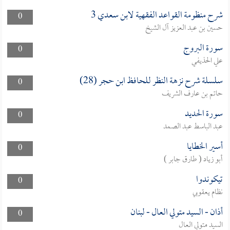
شرح منظومة القواعد الفقهية لابن سعدي 3
0
حسين بن عبد العزيز آل الشيخ
سورة البروج
0
علي الحذيفي
سلسلة شرح نزهة النظر للحافظ ابن حجر (28)
0
حاتم بن عارف الشريف
سورة الحديد
0
عبد الباسط عبد الصمد
أسير الخطايا
0
أبو زياد ( طارق جابر )
تيكوندوا
0
نظام يعقوبي
أذان - السيد متولي العال - لبنان
0
السيد متولي العال