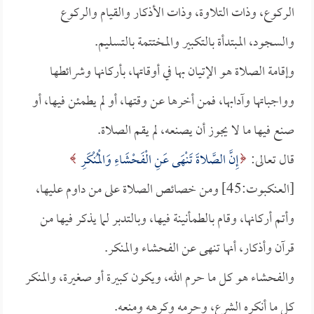
الركوع، وذات التلاوة، وذات الأذكار والقيام والركوع
والسجود، المبتدأة بالتكبير والمختتمة بالتسليم.
وإقامة الصلاة هو الإتيان بها في أوقاتها، بأركانها وشرائطها
وواجباتها وآدابها، فمن أخرها عن وقتها، أو لم يطمئن فيها، أو
صنع فيها ما لا يجوز أن يصنعه، لم يقم الصلاة.
قال تعالى:
إِنَّ الصَّلاةَ تَنْهَى عَنِ الْفَحْشَاءِ وَالْمُنْكَرِ
[العنكبوت:45] ومن خصائص الصلاة على من داوم عليها،
وأتم أركانها، وقام بالطمأنينة فيها، وبالتدبر لما يذكر فيها من
قرآن وأذكار، أنها تنهى عن الفحشاء والمنكر.
والفحشاء هو كل ما حرم الله، ويكون كبيرة أو صغيرة، والمنكر
كل ما أنكره الشرع، وحرمه وكرهه ومنعه.