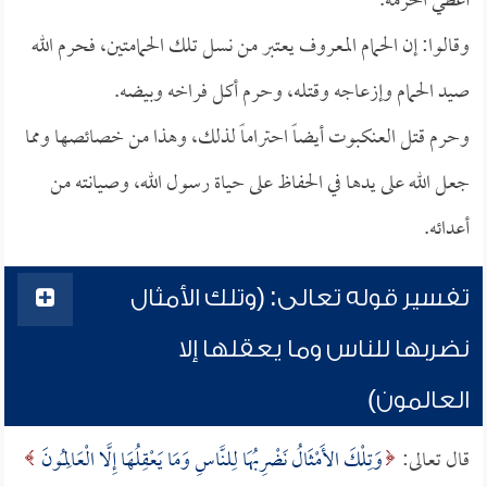
أعطي الحرمة.
وقالوا: إن الحمام المعروف يعتبر من نسل تلك الحمامتين، فحرم الله
صيد الحمام وإزعاجه وقتله، وحرم أكل فراخه وبيضه.
وحرم قتل العنكبوت أيضاً احتراماً لذلك، وهذا من خصائصها ومما
جعل الله على يدها في الحفاظ على حياة رسول الله، وصيانته من
أعدائه.
تفسير قوله تعالى: (وتلك الأمثال
نضربها للناس وما يعقلها إلا
العالمون)
قال تعالى:
وَتِلْكَ الأَمْثَالُ نَضْرِبُهَا لِلنَّاسِ وَمَا يَعْقِلُهَا إِلَّا الْعَالِمُونَ