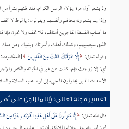
ولم يشعر أول مرة بهؤلاء الرسل الكرام، فقد ظنهم بشراً من ا
وإذا بهم يشعرونه بحالهم وأنفسهم ويقولون: يا لوط لا تخف
ما أصاب الفسقة الفاجرين أمثالهم، فلا تخف ولا تحزن فإنا قد
الذي سيصيبهم، وكذلك أهلك وأسرتك وبنتيك ومن معك من 
وقوله تعالى:
إِلَّا امْرَأَتَكَ كَانَتْ مِنَ الْغَابِرِينَ
[العنكبوت:33].
أي: إلا زوجتك فإنها كانت ممن غبر في الخيانة والكفر والإج
الأحداث الذين يحاولون المجيء إلى لوط عليه الصلاة والس
تفسير قوله تعالى: (إنا منزلون على أهل ه
قال الله تعالى:
إِنَّا مُنزِلُونَ عَلَى أَهْلِ هَذِهِ الْقَرْيَةِ رِجْزًا مِنَ السَّ
أي: أمر الله جل جلاله الملائكة بأن تنزل عليهم الرجز من 