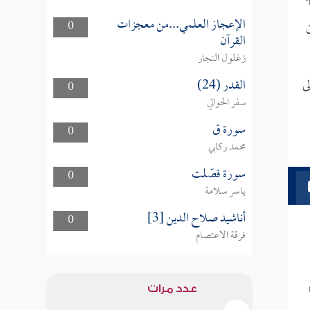
الإعجاز العلمي...من معجزات
0
القرآن
زغلول النجار
ى
القدر (24)
0
سفر الحوالي
سورة ق
0
محمد ركابي
سورة فصّلت
0
ياسر سلامة
أناشيد صلاح الدين [3]
0
فرقة الاعتصام
عدد مرات