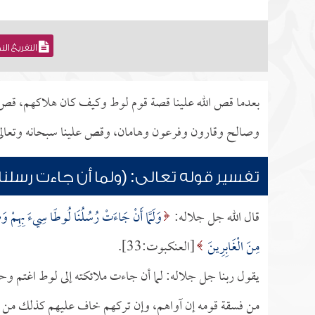
التفريغ ال
بعدما قص الله علينا قصة قوم لوط وكيف كان هلاكهم، قص
وصالح وقارون وفرعون وهامان، وقص علينا سبحانه وتعالى
تفسير قوله تعالى: (ولما أن جاءت رسلنا
قال الله جل جلاله:
وَلَمَّا أَنْ جَاءَتْ رُسُلُنَا لُوطًا سِيءَ بِهِمْ وَض
مِنَ الْغَابِرِينَ
[العنكبوت:33].
يقول ربنا جل جلاله: لما أن جاءت ملائكته إلى لوط اغتم
من فسقة قومه إن آواهم، وإن تركهم خاف عليهم كذلك من أن يصل