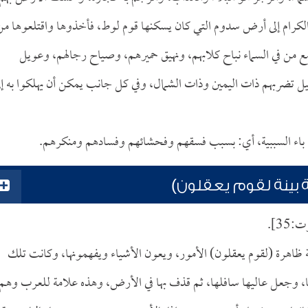
 الكرام إلى أرض سدوم التي كان يسكنها قوم لوط، فأخذوها واقتلعوها من
ع من في السماء نباح كلابهم، ونهيق حميرهم، وصياح رجالهم، وعويل
يل تضربهم ذات اليمين وذات الشمال، وفي كل جانب يمكن أن يهلكوا به إل
ة بينة لقوم يعقلون)
35].
اهرة (لقوم يعقلون) الأمور، ويعون الأشياء ويفهمونها، وكانت تلك
، وجعل عاليها سافلها، ثم قذف بها في الأرض، وهذه علامة للعرب وهم