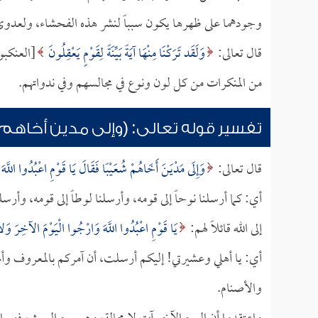
وجودهما على ظهرها يكون سبباً لنشر هذه الفحشاء، ولعدوى 
قال تعالى:
وَلَقَد تَرَكْنَا مِنْهَا آيَةً بَيِّنَةً لِقَوْمٍ يَعْقِلُونَ
من المنكرات من كل لون ونوع في مجالسهم وفي ندواتهم.
تفسير قوله تعالى: (وإلى مدين أخاهم شع
قال تعالى:
وَإِلَى مَدْيَنَ أَخَاهُمْ شُعَيْبًا فَقَالَ يَا قَوْمِ اعْبُدُوا الل
أي: كما أرسلنا نوحاً إلى قومه، وأرسلنا لوطاً إلى قومه، وأرسل
إلى الله قائلاً لهم:
يَا قَوْمِ اعْبُدُوا اللَّهَ وَارْجُوا الْيَوْمَ الآخِرَ وَ
أي: يا أهلي وعشيرتي! إليكم أرسلت، أن آمركم بالمعروف وأنها
والأصنام.