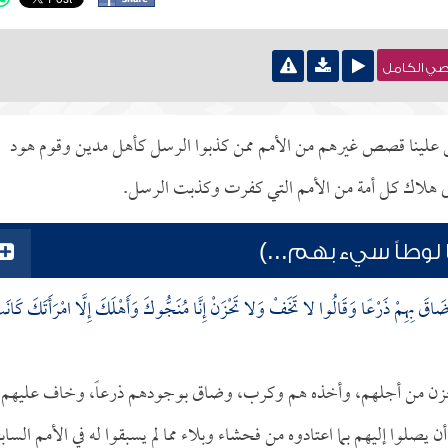
نصي الكامل
 علينا قصص غيرهم من الأمم ممن كذبوا الرسل كأهل مدين وقوم هود
 هلاك كل أمة من الأمم التي كفرت وكذبت الرسل.
 لوطاً سيء بهم...)
َاقَ بِهِمْ ذَرْعًا وَقَالُوا لا تَخَفْ وَلا تَحْزَنْ إِنَّا مُنَجُّوكَ وَأَهْلَكَ إِلَّا امْرَأَتَكَ كَانَ
 وحزن من أجلهم، وأخذه هم وكرب، وضاق بوجودهم ذرعاً، وخاف عليهم
وا إليهم بما اعتادوه من فحشاء وبلاء مما لم يسبقوا له في الأمم السابق