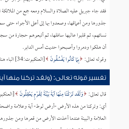
فقد جاء جبريل عليه الصلاة والسلام ومعه جمع من الملائكة
جذورها ومن أعماقها، وصعدوا بها إلى أعلى الأجواء حتى سم
نسائهم، ثم قلبوا عاليها سافلها، ثم أتبعوهم حجارة من سج
أن هلكوا ودمروا وأصبحوا حديث أمس الدابر.
وقوله تعالى:
بِمَا كَانُوا يَفْسُقُونَ
[العنكبوت:34] الباء هنا باء السببية، أي: بسبب فسقهم وفحشائهم وفسادهم ومنكرهم.
تفسير قوله تعالى: (ولقد تركنا منها آي
قال تعالى:
وَلَقَد تَرَكْنَا مِنْهَا آيَةً بَيِّنَةً لِقَوْمٍ يَعْقِلُونَ
[العنكبوت:
أي: وتركنا من هذه الأرض -أرض لوط- آية وعلامة واضحة ظ
العلامة والبينة عندما أخذت الأرض من قعرها ومن جذورها