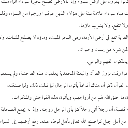
نوا يمرون على أرض سدوم وإذا بالأرض تصبح بحيرة سوداء الماء منتنة،
اه سوداء علامة بينة على هؤلاء الذين عوقبوا ورجموا من السماء، وقل
لا تنفع، ولا يشرب ماؤها.
فالقرية تقع في أرض الأردن وهي البحر الميت، وماؤه لا يصلح للنبات، ولا
من شربه من إنسان وحيوان.
يملكون الفهم والوعي.
ا وقت نزول القرآن والبعثة المحمدية يعلمون هذه الفاحشة، ولم يسمعوا
ن القرآن ذكر أن هناك أقواماً يأتون الرجال لما قبلت ذلك ولما صدقته،
ن ما خلق الله لهم من أزواجهم، ويأتون هذه الفواحش والمنكرات.
قضية، أن رجلاً أتى رجلاً كما يأتي الرجل زوجته، وإذا به يجمع الصحابة
من أعلى جبل كما صنع الله تعالى بأهل لوط، عندما رفع أرضهم إلى السماء