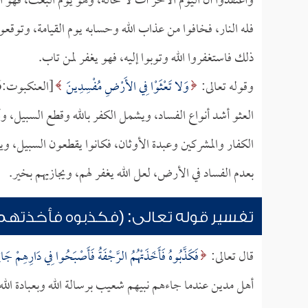
واعتقدوا أن اليوم الآخر آت لا محالة، وهو يوم البعث، فهو ال
فله النار، فخافوا من عذاب الله وحسابه يوم القيامة، وتوق
ذلك فاستغفروا الله وتوبوا إليه، فهو يغفر لمن تاب.
وقوله تعالى:
وَلا تَعْثَوْا فِي الأَرْضِ مُفْسِدِينَ
[العنكبوت:36].
العثو أشد أنواع الفساد، ويشمل الكفر بالله وقطع السبيل، وأ
الكفار والمشركين وعبدة الأوثان، فكانوا يقطعون السبيل، وي
بعدم الفساد في الأرض، لعل الله يغفر لهم، ويجازيهم بخير.
تفسير قوله تعالى: (فكذبوه فأخذتهم 
قال تعالى:
فَكَذَّبُوهُ فَأَخَذَتْهُمُ الرَّجْفَةُ فَأَصْبَحُوا فِي دَارِهِمْ جَاث
أهل مدين عندما جاءهم نبيهم شعيب برسالة الله وبعبادة الل