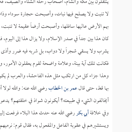
ينتقلون بين مكة والشام، أصحاب رحلة الشتاء والصيف، فكا
لا تنبت ولا يصلح فيها نبات، وأصبحت حجارة سوداء وذات مي
بهم الأرض عاليها سافلها، وأصبحت أرضاً عقيمة لا تنبت، و
كان هذا بين جداً في صدر الإسلام، ولا يزال هذا إلى اليوم، 
يشرب ولا يسقي شجراً ولا دواب، بل شربه فيه ضرر وأذى ل
فكانت تلك آية بينة، وعلامة واضحة لقوم يعقلون الأمور، و
وهذا جزاء كل من ارتكب مثل هذه الفاحشة، والعرب لم يكونو
بها قط، حتى قال
عمر بن الخطاب
رضي الله عنه: والله لولا أ
أيخالفون الشيء في طبيعته؟ أيكونون شواذ في خلقتهم؟ يدعو
وفي خلافة
أبي بكر
رضي الله عنه حدث هذا البلاء فرفعت إليه 
ويستشيرهم في عقوبة الفاعل والمفعول به، فقال قوم: نرميهم 