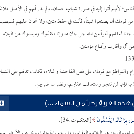
لناس؛ لأنهم أتوا إليه في صورة شباب حسان، ولم يدر أنهم في الأصل ملائك
 من قومك أن يصنعوا شيئاً، فأنت في حفظ متين، ولا تحزن عليهم فسيصيب
 جئنا لعقابهم أمراً من الله جل جلاله، وإنا منقذوك ومبعدوك عن البلاء
آل وأقارب وأتباع مؤمنين.
رام والتواطؤ مع قومك على فعل الفاحشة والبلاء، فكانت تدلهم على الشب
لام، فإنها لن تنجو وستعاقب عقابهم، وتضرب ضربهم.
ذه القرية رجزاً من السماء ...)
مَاءِ بِمَا كَانُوا يَفْسُقُونَ
[العنكبوت:34].
السماء، والرجز هو البلاء والعذاب، والرجم بالحجارة، وخسف الأرض بهم