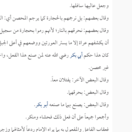
وجعل عاليها سافلها.
وقال بعضهم: بل نرجمهم بالحجارة كما يرجم المحصن أي: الذ
وقال بعضهم: نحرقهم بالنار؛ لأنهم رموا بحجارة من سجي
أن يكشفهم عراة إلا ما يستر العورتين ووضعهم في أعلى الجبل،
كان هذا حكم
أبي بكر
رضي الله عنه لمن صنع هذا الفعل، واخ
غير محصن.
وقال البعض الآخر: يفتلان معاً.
وقال البعض: بحرقهما.
وقال البعض: يصنع بهما ما صنعه
أبو بكر
.
وأجمعوا جميعاً على أن فعل ذلك فحشاء ومنكر.
فعقاب الفاعل والمفعول به بما يراه الإمام ردعاً لأمثالهما وزجر