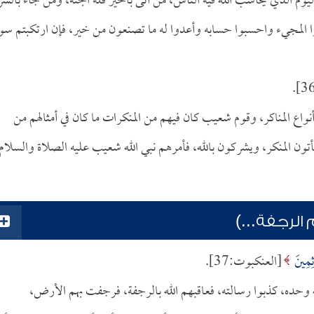
يوم الذي يحاسب الله فيه الناس، من أتى بالخير فله الجنة، ومن جاء بالشر
عوا المجيء واحسبوا حسابه وأعدوا له ما تصنعون من خير، فإن ارتكبتم س
نواع المناكر، وقوم شعيب كان فيهم من المنكرات ما كان في أمثالهم من
أتون المنكر، ويشركون بالله، فأمرهم نبي الله شعيب عليه الصلاة والسلام
الرجفة...)
ِمِينَ
[العنكبوت:37].
ه وحده، كذبوا رسالته، فعاقبهم الله بالرجفة، فرجفت بهم الأرض،