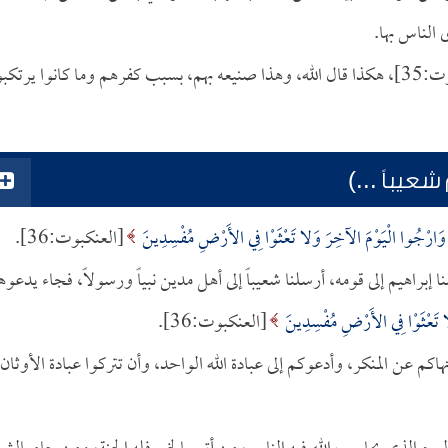
الناس بها.
[العنكبوت:35]، هكذا قال الله، وهذا صنيعه بهم، بسبب كفرهم وما كانوا يرتكب
يباً ...)
َّهَ وَارْجُوا الْيَوْمَ الآخِرَ وَلا تَعْثَوْا فِي الأَرْضِ مُفْسِدِينَ
[العنكبوت:36].
نا إبراهيم إلى قومه، أرسلنا شعيباً إلى أهل مدين نبياً ورسولاً، فجاء يدعو
لا تَعْثَوْا فِي الأَرْضِ مُفْسِدِينَ
[العنكبوت:36].
كم عن المنكر، وأدعوكم إلى عبادة الله الواحد، وأن تتركوا عبادة الأوثان