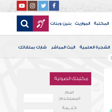
المكتبة
المواريث
بنين وبنات
الشجرة العلمية
البث المباشر
شارك بملفاتك
مكتبتك الصوتية
اسم
المستخدم:
كـلـــمـة