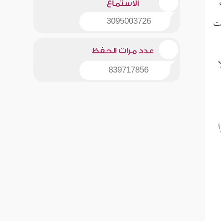
الاستماع
بت
3095003726
عدد مرات الحفظ
839717856