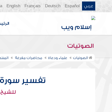
عربي
Español
Deutsch
Français
English
ia
الرئي
الصوتيات
الصوتيات
علماء ودعاة
محاضرات مفرغة
المنت
تفسير سورة الع
للشيخ :