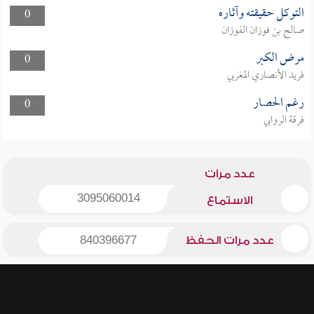
التوكل حقيقته وآثاره
0
صالح بن فوزان الفوزان
مرض الكبر
0
فريد الأنصاري المغربي
رغم الحصار
0
فرقة الروابي
عدد مرات
3095060014
الاستماع
عدد مرات الحفظ
840396677