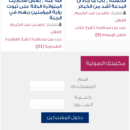
الحسنة , باب ما جاء أن
الله عنه , بعض الأحاديث
البدعة أشد من الكبائر
المتواترة الدالة على ثبوت
رؤية المؤمنين ربهم في
للشيخ:
ناصر بن عبد الكريم
الجنة
العقل
للشيخ:
ناصر بن عبد الكريم
جزء من محاضرة ( شرح كتاب
العقل
فضل الإسلام [6])
جزء من محاضرة ( شرح العقيدة
الطحاوية [31])
مكتبتك الصوتية
اسم
المستخدم:
كـلـــمـة
الـمـــــرور:
دخول المشتركين