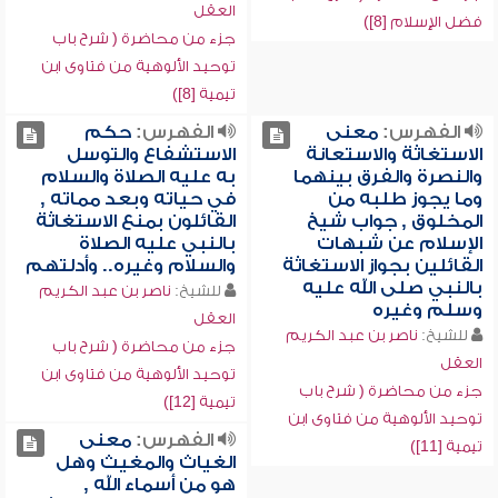
العقل
فضل الإسلام [8])
جزء من محاضرة ( شرح باب
توحيد الألوهية من فتاوى ابن
تيمية [8])
الفهرس:
معنى
الفهرس:
حكم
الاستغاثة والاستعانة
الاستشفاع والتوسل
والنصرة والفرق بينهما
به عليه الصلاة والسلام
وما يجوز طلبه من
في حياته وبعد مماته ,
المخلوق , جواب شيخ
القائلون بمنع الاستغاثة
الإسلام عن شبهات
بالنبي عليه الصلاة
القائلين بجواز الاستغاثة
والسلام وغيره.. وأدلتهم
بالنبي صلى الله عليه
للشيخ:
ناصر بن عبد الكريم
وسلم وغيره
العقل
للشيخ:
ناصر بن عبد الكريم
جزء من محاضرة ( شرح باب
العقل
توحيد الألوهية من فتاوى ابن
جزء من محاضرة ( شرح باب
تيمية [12])
توحيد الألوهية من فتاوى ابن
الفهرس:
معنى
تيمية [11])
الغياث والمغيث وهل
هو من أسماء الله ,