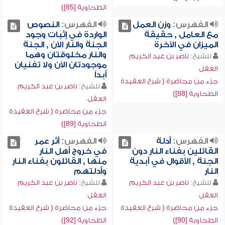
الطحاوية [85])
الفهرس:
وزن العمل
الفهرس:
النصوص
مع العامل , حقيقة
الواردة في إثبات وجود
الميزان في الآخرة
الجنة والنار الآن , الجنة
والنار مخلوقتان وهما
للشيخ:
ناصر بن عبد الكريم
موجودتان الآن ولا تفنيان
العقل
أبداً
جزء من محاضرة ( شرح العقيدة
للشيخ:
ناصر بن عبد الكريم
الطحاوية [88])
العقل
جزء من محاضرة ( شرح العقيدة
الطحاوية [89])
الفهرس:
أدلة
الفهرس:
أثر عمر
القائلين بفناء النار دون
في خروج أهل النار
الجنة , الأقوال في أبدية
منها , القائلون بفناء النار
النار
وأدلتهم
للشيخ:
ناصر بن عبد الكريم
للشيخ:
ناصر بن عبد الكريم
العقل
العقل
جزء من محاضرة ( شرح العقيدة
جزء من محاضرة ( شرح العقيدة
الطحاوية [90])
الطحاوية [92])