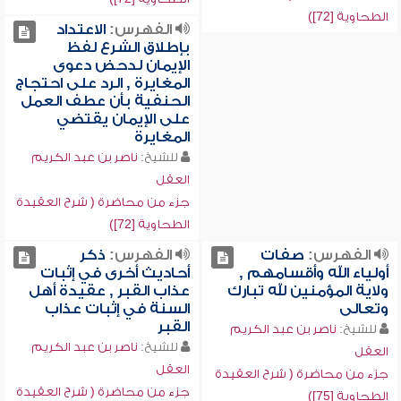
الطحاوية [72])
الفهرس:
الاعتداد
بإطلاق الشرع لفظ
الإيمان لدحض دعوى
المغايرة , الرد على احتجاج
الحنفية بأن عطف العمل
على الإيمان يقتضي
المغايرة
للشيخ:
ناصر بن عبد الكريم
العقل
جزء من محاضرة ( شرح العقيدة
الطحاوية [72])
الفهرس:
صفات
الفهرس:
ذكر
أولياء الله وأقسامهم ,
أحاديث أخرى في إثبات
ولاية المؤمنين لله تبارك
عذاب القبر , عقيدة أهل
وتعالى
السنة في إثبات عذاب
القبر
للشيخ:
ناصر بن عبد الكريم
للشيخ:
ناصر بن عبد الكريم
العقل
العقل
جزء من محاضرة ( شرح العقيدة
جزء من محاضرة ( شرح العقيدة
الطحاوية [75])