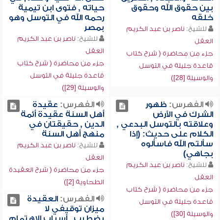
بين حقوق الله وحقوق
حياته , فتوى ابن تيمية
خلقه
رحمه الله في التوسل وهو
بمصر
للشيخ:
ناصر بن عبد الكريم
للشيخ:
ناصر بن عبد الكريم
العقل
العقل
جزء من محاضرة ( شرح كتاب
جزء من محاضرة ( شرح كتاب
قاعدة جليلة في التوسل
قاعدة جليلة في التوسل
والوسيلة [28])
والوسيلة [29])
الفهرس:
ظهور
الفهرس:
عقيدة
الشرك في الأرض
أهل السنة عقيدة أئمة
وعلاقته بالتوسل البدعي ,
الدين , حقيقتان في
الكلام على حديث: (إذا
منهج أهل السنة
سألتم الله فاسألوه
للشيخ:
ناصر بن عبد الكريم
بجاهي)
العقل
للشيخ:
ناصر بن عبد الكريم
جزء من محاضرة ( شرح العقيدة
العقل
الطحاوية [2])
جزء من محاضرة ( شرح كتاب
الفهرس:
العقيدة
قاعدة جليلة في التوسل
ميزان توقيفي لا
والوسيلة [30])
يضطرب , أسباب الاهتمام