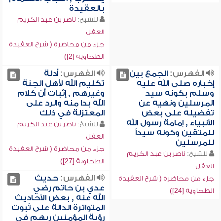
بالعقيدة
للشيخ:
ناصر بن عبد الكريم
العقل
جزء من محاضرة ( شرح العقيدة
الطحاوية [2])
الفهرس:
الجمع بين
الفهرس:
أدلة
إخباره صلى الله عليه
تكليم الله لأهل الجنة
وسلم بكونه سيد
وغيرهم , إثبات أن كلام
المرسلين ونهيه عن
الله بدا منه والرد على
تفضيله على بعض
المعتزلة في ذلك
الأنبياء , إمامة رسول الله
للشيخ:
ناصر بن عبد الكريم
للمتقين وكونه سيداً
العقل
للمرسلين
جزء من محاضرة ( شرح العقيدة
للشيخ:
ناصر بن عبد الكريم
الطحاوية [27])
العقل
الفهرس:
حديث
جزء من محاضرة ( شرح العقيدة
عدي بن حاتم رضي
الطحاوية [24])
الله عنه , بعض الأحاديث
المتواترة الدالة على ثبوت
رؤية المؤمنين ربهم في