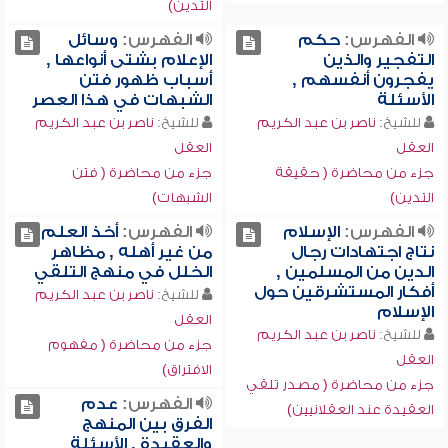
التدين)
الفهرس:
حكم
الفهرس:
وسائل
التفجير والذين
الإعلام بشتى أنواعها ,
يفجرون أنفسهم ,
أسباب ظهور فتن
الأسئلة
الشبهات في هذا العصر
للشيخ:
ناصر بن عبد الكريم
للشيخ:
ناصر بن عبد الكريم
العقل
العقل
جزء من محاضرة ( حقيقة
جزء من محاضرة ( فتن
التدين)
الشبهات)
الفهرس:
الإسلام
الفهرس:
أخذ العلم
نتاج اجتهادات رجال
من غير أهله , مظاهر
الدين من المسلمين ,
الخلل في منهج التلقي
أفكار المستشرقين حول
للشيخ:
ناصر بن عبد الكريم
الإسلام
العقل
للشيخ:
ناصر بن عبد الكريم
جزء من محاضرة ( مفهوم
العقل
الافتراق)
جزء من محاضرة ( مصدر تلقي
الفهرس:
عدم
العقيدة عند العقلانيين)
الفرق بين المنهج
والعقيدة , الأسئلة