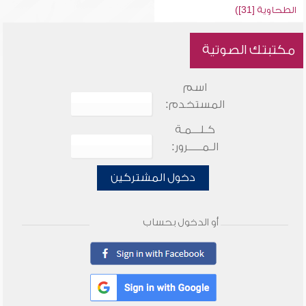
الطحاوية [31])
مكتبتك الصوتية
اسم
المستخدم:
كـلـــمـة
الـمـــــرور:
دخول المشتركين
أو الدخول بحساب