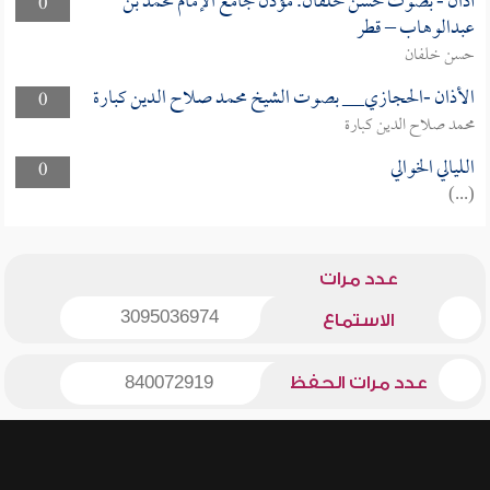
أذان - بصوت حسن خلفان. مؤذن جامع الإمام محمد بن
0
عبدالوهاب – قطر
حسن خلفان
الأذان -الحجازي__ بصوت الشيخ محمد صلاح الدين كبارة
0
محمد صلاح الدين كبارة
الليالي الخوالي
0
(...)
عدد مرات
3095036974
الاستماع
عدد مرات الحفظ
840072919