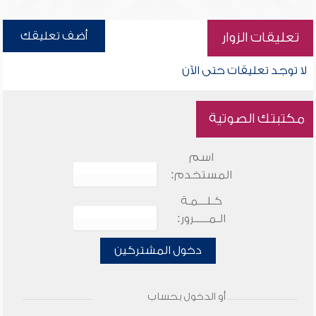
أضف تعليقك
تعليقات الزوار
لا توجد تعليقات حتى الآن
مكتبتك الصوتية
اسم
المستخدم:
كـلـــمـة
الـمـــــرور:
دخول المشتركين
أو الدخول بحساب