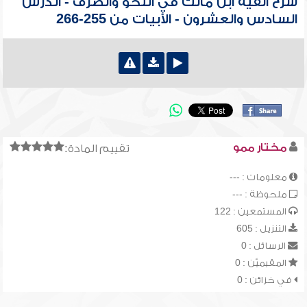
شرح ألفية ابن مالك في النحو والصرف - الدرس
السادس والعشرون - الأبيات من 255-266
مختار ممو
تقييم المادة:
معلومات : ---
ملحوظة : ---
المستمعين : 122
التنزيل : 605
الرسائل : 0
المقيميّن : 0
في خزائن : 0