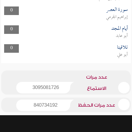
سورة العصر
0
إبراهيم الجرمي
أيام المجد
0
أبو عابد
تلاقينا
0
أبو علي
عدد مرات
3095081726
الاستماع
عدد مرات الحفظ
840734192