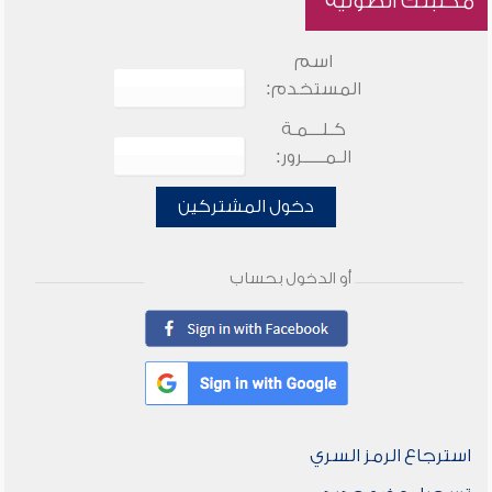
مكتبتك الصوتية
اسم
المستخدم:
كـلـــمـة
الـمـــــرور:
دخول المشتركين
أو الدخول بحساب
استرجاع الرمز السري