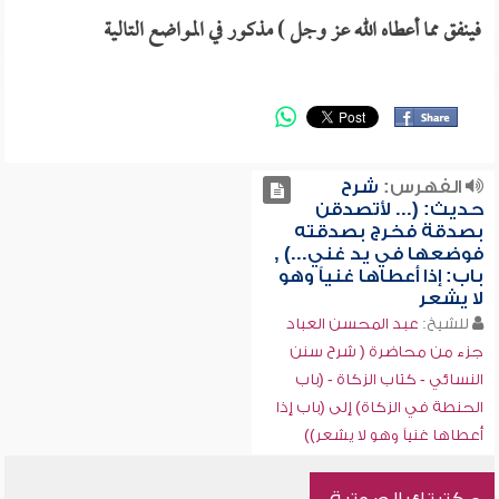
فينفق مما أعطاه الله عز وجل ) مذكور في المواضع التالية
الفهرس:
شرح
حديث: (... لأتصدقن
بصدقة فخرج بصدقته
فوضعها في يد غني...) ,
باب: إذا أعطاها غنياً وهو
لا يشعر
للشيخ:
عبد المحسن العباد
جزء من محاضرة ( شرح سنن
النسائي - كتاب الزكاة - (باب
الحنطة في الزكاة) إلى (باب إذا
أعطاها غنياً وهو لا يشعر))