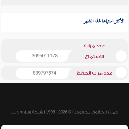
الأكثر استماعا لهذا الشهر
عدد مرات
3095011178
الاستماع
عدد مرات الحفظ
839797674
جميع الحقوق محفوظة © 2026 - 1998 لشبكة إسلام ويب