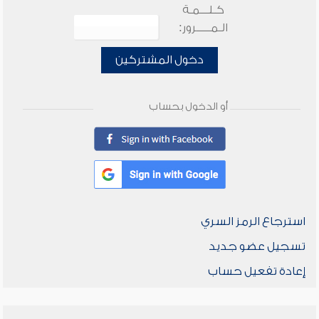
كـلـــمـة
الـمـــــرور:
دخول المشتركين
أو الدخول بحساب
استرجاع الرمز السري
تسجيل عضو جديد
إعادة تفعيل حساب