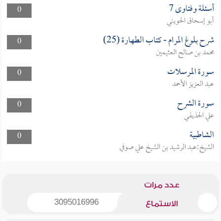
أسئلة وفتاوى 7
0
أبو إسحاق الحويني
شرح بلوغ المرام - كتاب الطهارة (25)
0
محمد بن صالح العثيمين
سورة المرسلات
0
عبد العزيز الأحمد
سورة الشرح
0
علي الحذيفي
الشاطبية
0
الشيخ:عبد الرشيد بن الشيخ علي صوفي
عدد مرات
3095016996
الاستماع