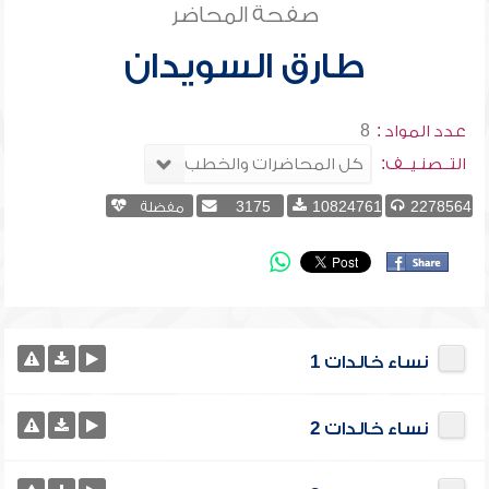
صفحة المحاضر
طارق السويدان
عدد المواد :
8
التــصنـيــف:
2278564
10824761
3175
مفضلة
نساء خالدات 1
نساء خالدات 2