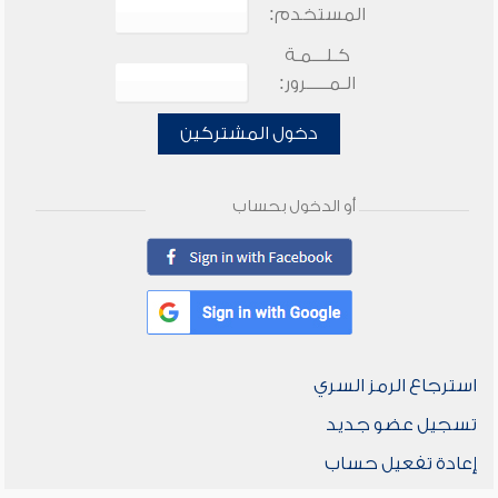
المستخدم:
كـلـــمـة
الـمـــــرور:
دخول المشتركين
أو الدخول بحساب
استرجاع الرمز السري
تسجيل عضو جديد
إعادة تفعيل حساب