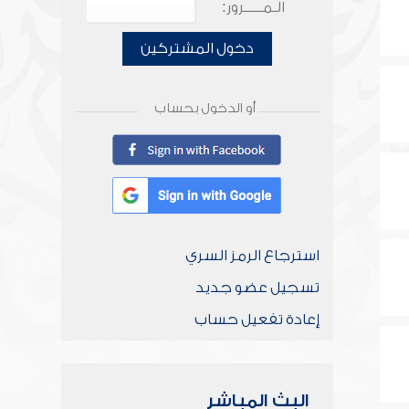
الـمـــــرور:
دخول المشتركين
أو الدخول بحساب
استرجاع الرمز السري
تسجيل عضو جديد
إعادة تفعيل حساب
البث المباشر