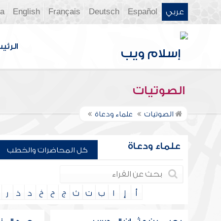
عربي
Español
Deutsch
Français
English
ia
الرئي
الصوتيات
الصوتيات
علماء ودعاة
علماء ودعاة
كل المحاضرات والخطب
أ
إ
ا
ب
ت
ث
ج
ح
خ
د
ذ
ر