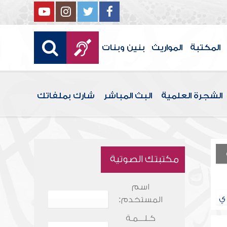
المكتبة
المواريث
بنين وبنات
الشجرة العلمية
البث المباشر
شارك بملفاتك
مكتبتك الصوتية
اسم
ي
المستخدم:
كـلـــمـة