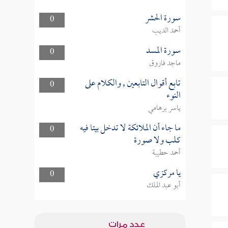
سورة الحشر
0
أحمد الديب
سورة المسد
0
ماجد فاروق
تابع أقوال التابعين , والكلام على
0
النوء
ياسر برهامي
ما جاء أن الملائكة لا تدخل بيتا فيه
0
كلب ولا صورة
أحمد حطيبة
يا مركزي
0
أبو عبد الملك
عدد مرات