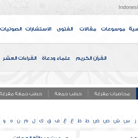
Indones
سية
موسوعات
مقالات
الفتوى
الاستشارات
الصوتيات
القرآن الكريم
علماء ودعاة
القراءات العشر
محاضرات مفرغة
خطب جمعة
خطب جمعة مفرغة
ز
س
ش
ص
ض
ط
ظ
ع
غ
ف
ق
ك
ل
م
ن
ه
و