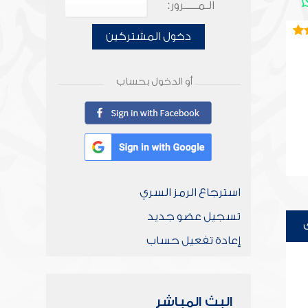
الـمـــــرور:
دخول المشتركين
أو الدخول بحساب
استرجاع الرمز السري
تسجيل عضو جديد
إعادة تفعيل حساب
البث المباشر