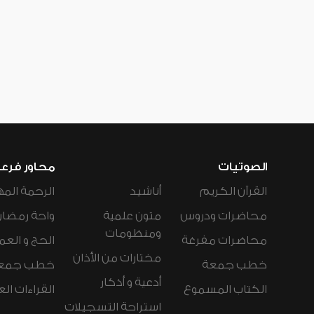
الصوتيات
محاور فرع
القرآن الكريم
أناشيد
الرحمة المه
محاضرات ودروس
متون علمية
واحة رمضان
ومنظومات
محاضرات مفرغة
الحج و العم
مختارات من الأذان
خطب جمعة
خطب جمع
أدعية و أذكار
الكتاب المسموع
القراءات ال
استراحة التسجيلات