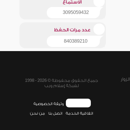
الاستماع
3095059432
عدد مرات الحفظ
840389210
زوار
جميع الحقوق محفوظة © 2026 - 1998
لشبكة إسلام ويب
وثيقة الخصوصية
اتفاقية الخدمة
اتصل بنا
من نحن