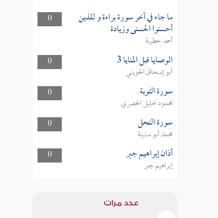
ما جاء في آخر سورة براءة و للذين
0
أحسنوا الحسنى وزيادة
أحمد حطيبة
الوصايا قبل المنايا 3
0
أبو إسحاق الحويني
سورة التوبة
0
محمود خليل الحصري
سورة النحل
0
محمد أبو سنينة
أذان إبراهيم جبر
0
إبراهيم جبر
عدد مرات