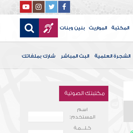
المكتبة
المواريث
بنين وبنات
الشجرة العلمية
البث المباشر
شارك بملفاتك
مكتبتك الصوتية
اسم
المستخدم:
كـلـــمـة