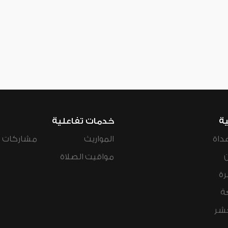
ية
خدمات تفاعلية
داة
المواريث
مشاركات ال
مواقيت الصلاة
رة
ة
عشر