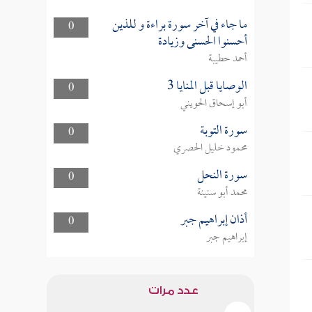
ما جاء في آخر سورة براءة و للذين
0
أحسنوا الحسنى وزيادة
أحمد حطيبة
الوصايا قبل المنايا 3
0
أبو إسحاق الحويني
سورة التوبة
0
محمود خليل الحصري
سورة النحل
0
محمد أبو سنينة
أذان إبراهيم جبر
0
إبراهيم جبر
عدد مرات