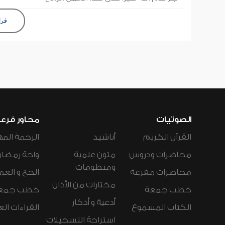
قرا
الصوتيات
محاور فرع
القرآن الكريم
أناشيد
الرحمة المه
محاضرات ودروس
متون علمية
واحة رمضان
ومنظومات
محاضرات مفرغة
الحج و العم
مختارات من الأذان
خطب جمعة
خطب جمع
أدعية و أذكار
الكتاب المسموع
القراءات ال
استراحة التسجيلات