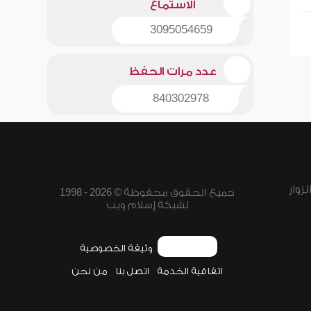
الاستماع
3095054659
عدد مرات الحفظ
840302978
زوار
جميع الحقوق محفوظة © 2026 - 1998
لشبكة إسلام ويب
وثيقة الخصوصية
اتفاقية الخدمة
اتصل بنا
من نحن