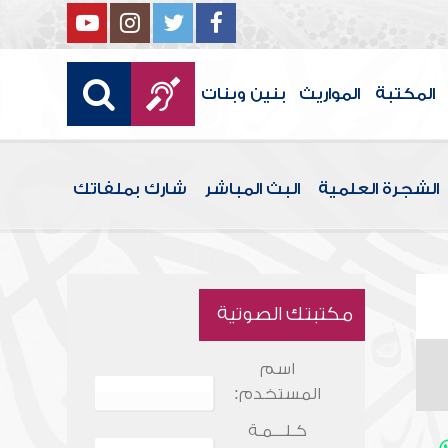
المكتبة
المواريث
بنين وبنات
الشجرة العلمية
البث المباشر
شارك بملفاتك
مكتبتك الصوتية
اسم
المستخدم:
كـلـــمـة