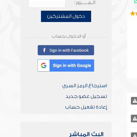
الـمـــــرور:
دخول المشتركين
أو الدخول بحساب
استرجاع الرمز السري
تسجيل عضو جديد
إعادة تفعيل حساب
البث المباشر