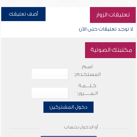
أضف تعليقك
تعليقات الزوار
لا توجد تعليقات حتى الآن
مكتبتك الصوتية
اسم
المستخدم:
كـلـــمـة
الـمـــــرور:
دخول المشتركين
أو الدخول بحساب