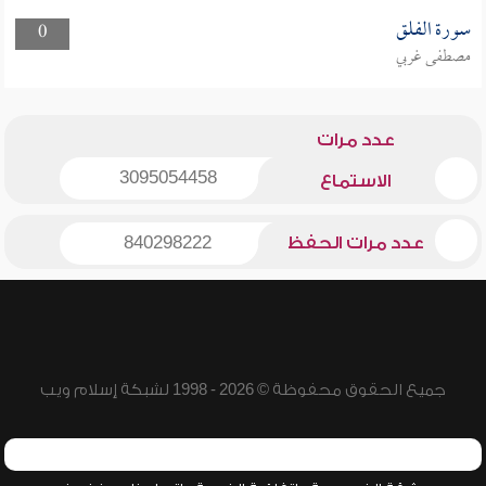
سورة الفلق
0
مصطفى غربي
عدد مرات
3095054458
الاستماع
عدد مرات الحفظ
840298222
جميع الحقوق محفوظة © 2026 - 1998 لشبكة إسلام ويب