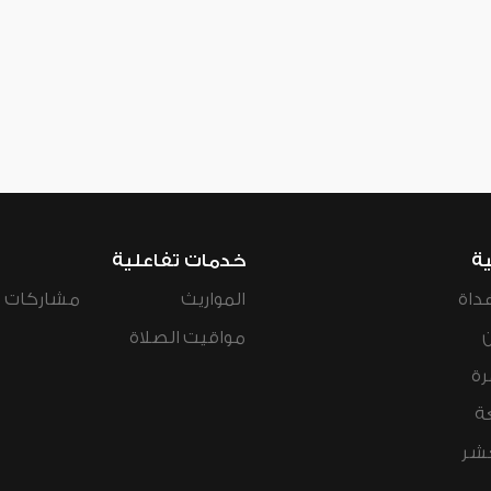
ية
خدمات تفاعلية
داة
المواريث
مشاركات ال
مواقيت الصلاة
رة
ة
عشر