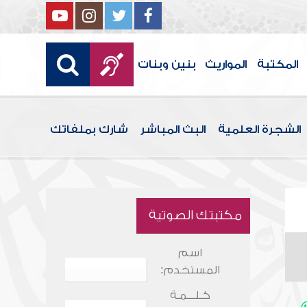
المكتبة
المواريث
بنين وبنات
الشجرة العلمية
البث المباشر
شارك بملفاتك
مكتبتك الصوتية
اسم
المستخدم:
كـلـــمـة