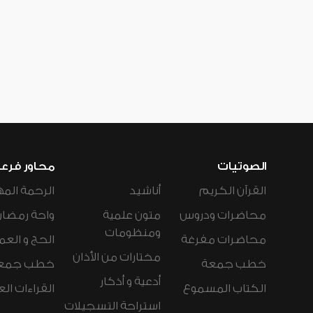
الصوتيات
محاور فرع
القرآن الكريم
أناشيد
الرحمة المه
محاضرات ودروس
متون علمية
واحة رمضان
ومنظومات
محاضرات مفرغة
الحج و العم
مختارات من الأذان
خطب جمعة
خطب جمع
أدعية و أذكار
الكتاب المسموع
القراءات ال
استراحة التسجيلات