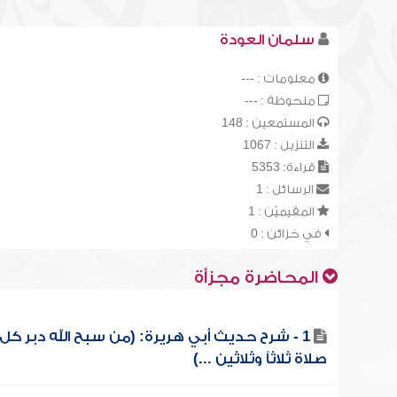
سلمان العودة
معلومات : ---
ملحوظة : ---
المستمعين : 148
التنزيل : 1067
قراءة: 5353
الرسائل : 1
المقيميّن : 1
في خزائن : 0
المحاضرة مجزأة
1 - شرح حديث أبي هريرة: (من سبح الله دبر كل
صلاة ثلاثاً وثلاثين ...)