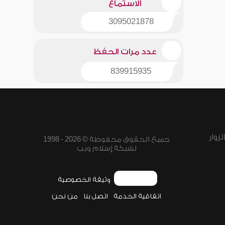
الاستماع
3095021878
عدد مرات الحفظ
839915935
زوار
جميع الحقوق محفوظة © 2026 - 1998
لشبكة إسلام ويب
وثيقة الخصوصية
اتفاقية الخدمة
اتصل بنا
من نحن