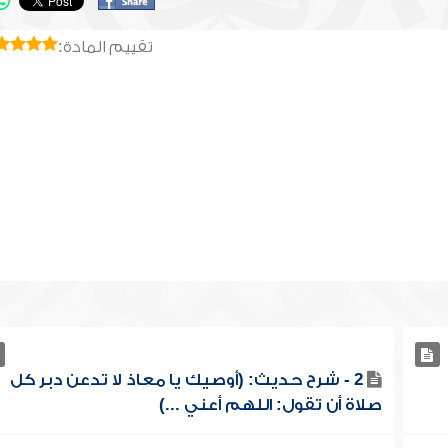
تقييم المادة:
2 - شرح حديث: (أوصيك يا معاذ لا تدعن دبر كل
صلاة أن تقول: اللهم أعني ...)