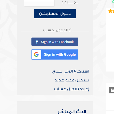
الـمـــــرور:
دخول المشتركين
أو الدخول بحساب
استرجاع الرمز السري
تسجيل عضو جديد
إعادة تفعيل حساب
البث المباشر