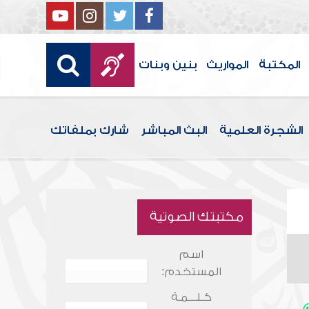
المكتبة
المواريث
بنين وبنات
الشجرة العلمية
البث المباشر
شارك بملفاتك
مكتبتك الصوتية
اسم
المستخدم:
كـلـــمـة