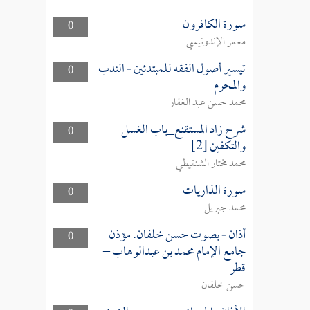
سورة الكافرون
0
معمر الإندونيسي
تيسير أصول الفقه للمبتدئين - الندب
0
والمحرم
محمد حسن عبد الغفار
شرح زاد المستقنع_باب الغسل
0
والتكفين [2]
محمد مختار الشنقيطي
سورة الذاريات
0
محمد جبريل
أذان - بصوت حسن خلفان. مؤذن
0
جامع الإمام محمد بن عبدالوهاب –
قطر
حسن خلفان