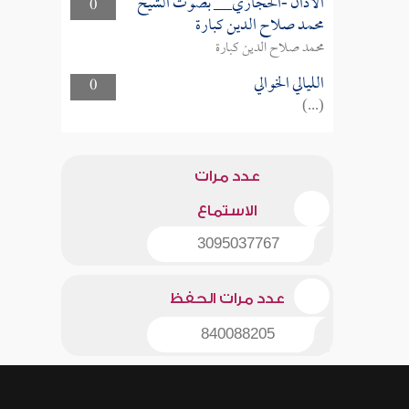
الأذان -الحجازي__ بصوت الشيخ
0
محمد صلاح الدين كبارة
محمد صلاح الدين كبارة
الليالي الخوالي
0
(...)
عدد مرات
الاستماع
3095037767
عدد مرات الحفظ
840088205