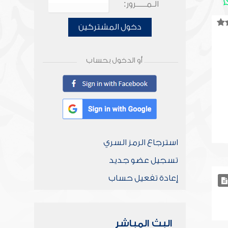
الـمـــــرور:
دخول المشتركين
أو الدخول بحساب
استرجاع الرمز السري
تسجيل عضو جديد
إعادة تفعيل حساب
البث المباشر