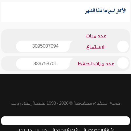
الأكثر استماعا لهذا الشهر
عدد مرات
3095007094
الاستماع
عدد مرات الحفظ
839758701
جميع الحقوق محفوظة © 2026 - 1998 لشبكة إسلام ويب
وثيقة الخصوصية
اتفاقية الخدمة
اتصل بنا
من نحن