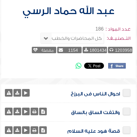
عبد الله حماد الرسي
عدد المواد :
186
التــصنـيــف:
1203958
1801434
1154
مفضلة
احوال الناس فى البرزخ
والتفت الساق بالساق
قصة هود عليه السلام