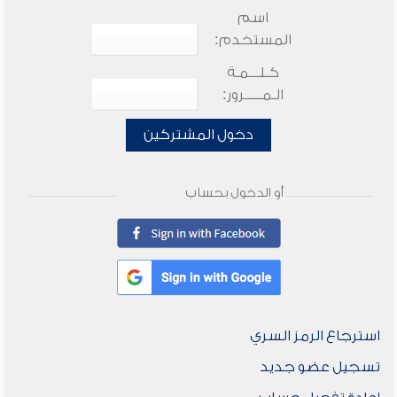
اسم
المستخدم:
كـلـــمـة
الـمـــــرور:
دخول المشتركين
أو الدخول بحساب
استرجاع الرمز السري
تسجيل عضو جديد