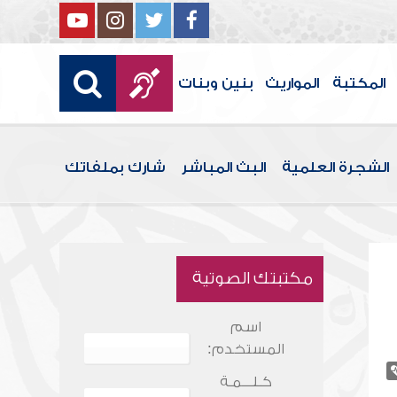
المكتبة
المواريث
بنين وبنات
الشجرة العلمية
البث المباشر
شارك بملفاتك
مكتبتك الصوتية
اسم
المستخدم:
كـلـــمـة