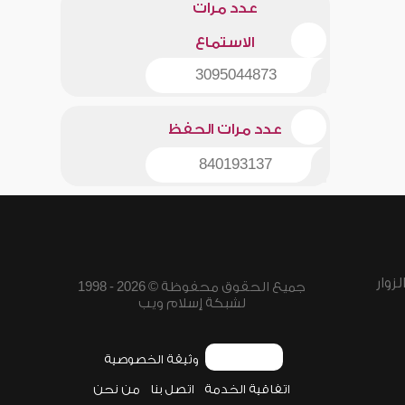
عدد مرات
الاستماع
3095044873
عدد مرات الحفظ
840193137
زوار
جميع الحقوق محفوظة © 2026 - 1998
لشبكة إسلام ويب
وثيقة الخصوصية
اتفاقية الخدمة
اتصل بنا
من نحن