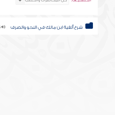
التــصنـيــف:
شرح ألفية ابن مالك في النحو والصرف
26