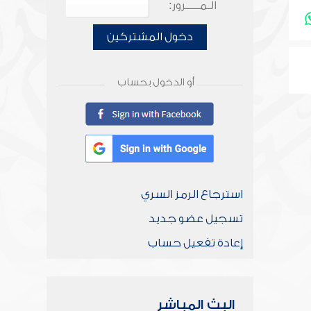
الـمـــــرور:
دخول المشتركين
أو الدخول بحساب
استرجاع الرمز السري
تسجيل عضو جديد
إعادة تفعيل حساب
البث المباشر