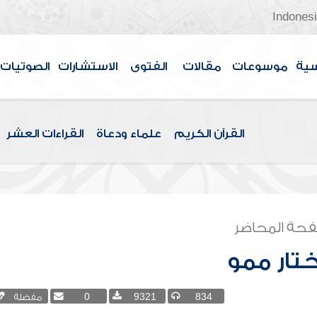
Indones
سية
موسوعات
مقالات
الفتوى
الاستشارات
الصوتيات
القرآن الكريم
علماء ودعاة
القراءات العشر
حة المحاضر
تار ممو
834
9321
0
مفضلة