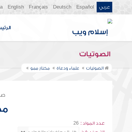
عربي
Español
Deutsch
Français
English
ia
الرئي
الصوتيات
الصوتيات
علماء ودعاة
مختار ممو
صف
مخ
عدد المواد :
26