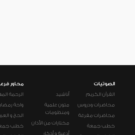
الصوتيات
محاور فرع
القرآن الكريم
أناشيد
الرحمة المه
محاضرات ودروس
متون علمية
واحة رمضان
ومنظومات
محاضرات مفرغة
الحج و العم
مختارات من الأذان
خطب جمعة
خطب جمع
أدعية و أذكار