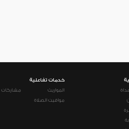
ية
خدمات تفاعلية
داة
المواريث
مشاركات ال
مواقيت الصلاة
رة
ة