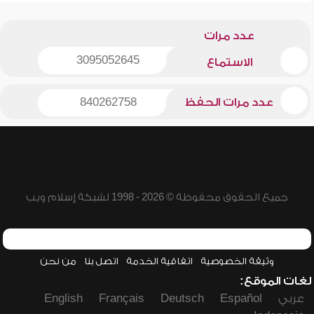
عدد مرات
3095052645
الاستماع
عدد مرات الحفظ
840262758
جميع الحقوق محفوظة © 2026 - 1998 لشبكة إسلام ويب
وثيقة الخصوصية
اتفاقية الخدمة
اتصل بنا
من نحن
لغات الموقع:
عربي
Español
Deutsch
Français
English