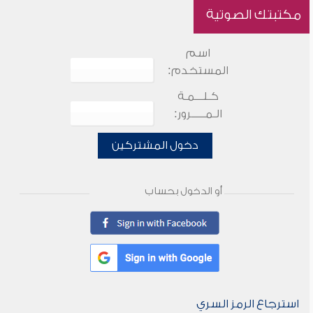
مكتبتك الصوتية
اسم
المستخدم:
كـلـــمـة
الـمـــــرور:
دخول المشتركين
أو الدخول بحساب
استرجاع الرمز السري