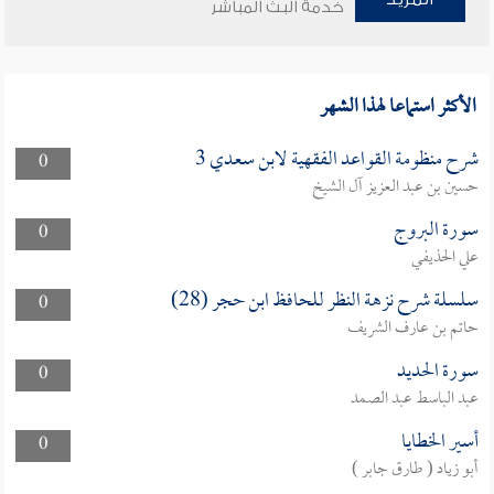
خدمة البث المباشر
الأكثر استماعا لهذا الشهر
شرح منظومة القواعد الفقهية لابن سعدي 3
0
حسين بن عبد العزيز آل الشيخ
سورة البروج
0
علي الحذيفي
سلسلة شرح نزهة النظر للحافظ ابن حجر (28)
0
حاتم بن عارف الشريف
سورة الحديد
0
عبد الباسط عبد الصمد
أسير الخطايا
0
أبو زياد ( طارق جابر )