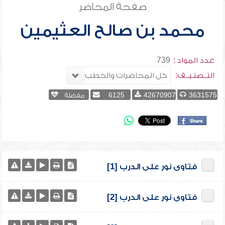
صفحة المحاضر
محمد بن صالح العثيمين
عدد المواد :
739
التــصنـيــف:
3631575
42670907
6125
مفضلة
فتاوى نور على الدرب [1]
فتاوى نور على الدرب [2]