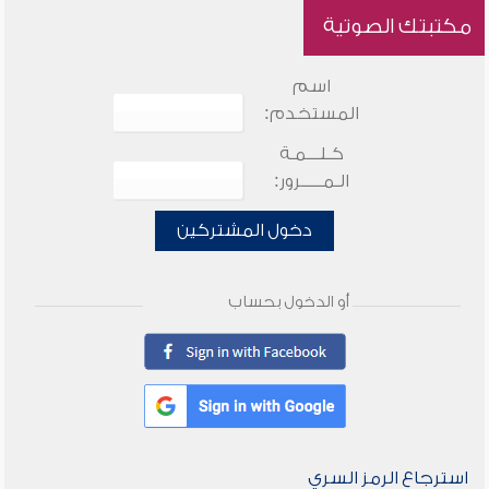
مكتبتك الصوتية
اسم
المستخدم:
كـلـــمـة
الـمـــــرور:
دخول المشتركين
أو الدخول بحساب
استرجاع الرمز السري