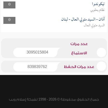
تيكوندوا
0
نظام يعقوبي
أذان - السيد متولي العال - لبنان
0
السيد متولي العال
عدد مرات
3095015804
الاستماع
عدد مرات الحفظ
839839762
جميع الحقوق محفوظة © 2026 - 1998 لشبكة إسلام ويب