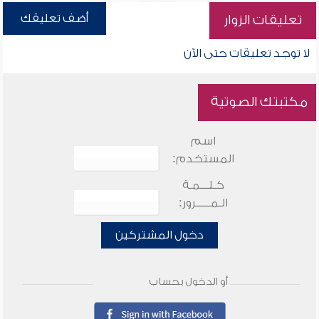
أضف تعليقك
تعليقات الزوار
لا توجد تعليقات حتى الآن
مكتبتك الصوتية
اسم
المستخدم:
كـلـــمـة
الـمـــــرور:
دخول المشتركين
أو الدخول بحساب