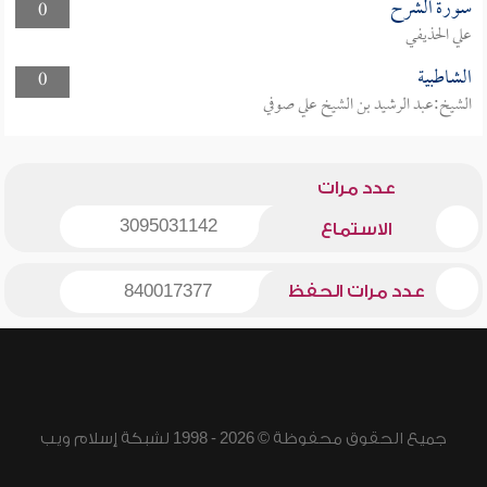
سورة الشرح
0
علي الحذيفي
الشاطبية
0
الشيخ:عبد الرشيد بن الشيخ علي صوفي
عدد مرات
3095031142
الاستماع
عدد مرات الحفظ
840017377
جميع الحقوق محفوظة © 2026 - 1998 لشبكة إسلام ويب