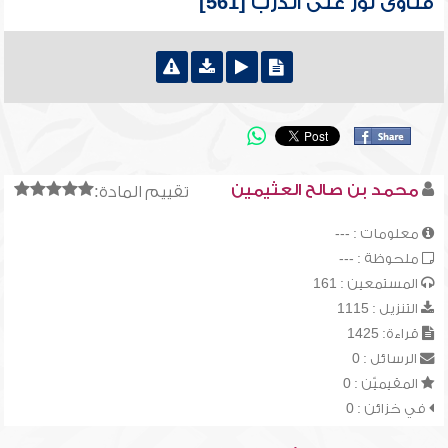
فتاوى نور على الدرب [561]
محمد بن صالح العثيمين
تقييم المادة:
معلومات : ---
ملحوظة : ---
المستمعين : 161
التنزيل : 1115
قراءة: 1425
الرسائل : 0
المقيميّن : 0
في خزائن : 0