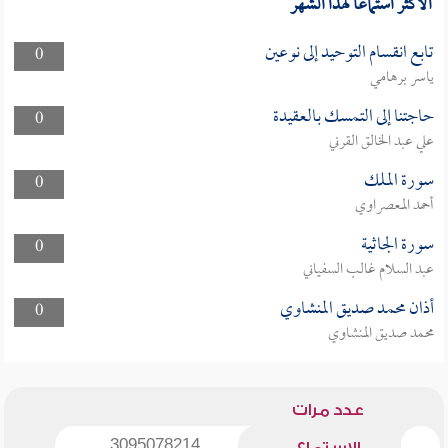
الأكثر استماعا لهذا الشهر
تابع انقسام التوحيد إلى نوعين
0
ياسر برهامي
حاجتنا إلى التمسك بالعقيدة
0
علي عبد الخالق القرني
سورة الملك
0
أحمد المعصراوي
سورة الجاثية
0
عبد السلام غالب السفياني
أذان محمد صديق المنشاوي
0
محمد صديق المنشاوي
عدد مرات
3095078214