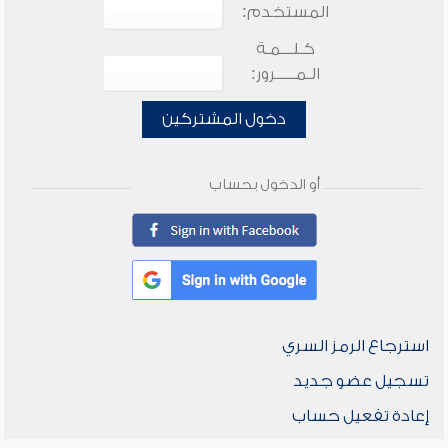
المستخدم:
كـلـــمـة
الـمـــــرور:
دخول المشتركين
أو الدخول بحساب
استرجاع الرمز السري
تسجيل عضو جديد
إعادة تفعيل حساب