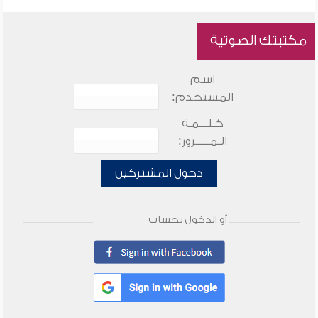
مكتبتك الصوتية
اسم
المستخدم:
كـلـــمـة
الـمـــــرور:
دخول المشتركين
أو الدخول بحساب