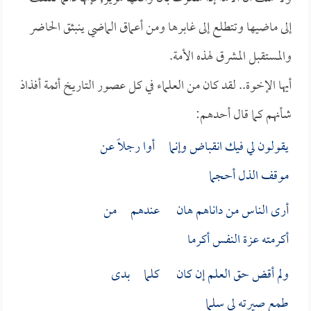
إلى ماضيها وتتطلع إلى غابرها ومن أعماق الماضي ينبثق الحاضر
والمستقبل المشرق لهذه الأمة.
أيها الإخوة.. لقد كان من العلماء في كل عصور التاريخ أئمة أفذاذ
شأنهم كما قال أحدهم:
يقولون لي فيك انقباض وإنما أوا رجلاً عن
موقف الذل أحجما
أرى الناس من داناهم هان عندهم من
أكرمته عزة النفس أكرما
ولم أقض حق العلم إن كان كلما بدى
طمع صيرته لي سلما