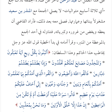
على هذا العمل أن
عبد الرحمن
تأخر عن صلاة الجمعة ثلاث جمع
-أي ثلاثة أسابيع متواليات- لا يصلي الجمعة مع
المنذر بن سعيد
مشغولاً ببنائها وعمارتها, فصلى معه بعد ذلك، فأراد القاضي أن
يعظه ويغض من غروره وكبريائه, فتناوله في أحد الجمع
بالموعظة من المنبر، وقرأ أمامه في بدأ الخطبة قول الله عز وجل
يخاطب هذا الحاكم وهذا السلطان:
أَتَبْنُونَ بِكُلِّ رِيعٍ آيَةً تَعْبَثُونَ
*
وَتَتَّخِذُونَ مَصَانِعَ لَعَلَّكُمْ تَخْلُدُونَ
*
وَإِذَا بَطَشْتُمْ بَطَشْتُمْ
جَبَّارِينَ
*
فَاتَّقُوا اللَّهَ وَأَطِيعُونِ
*
وَاتَّقُوا الَّذِي أَمَدَّكُمْ بِمَا تَعْلَمُونَ
*
أَمَدَّكُمْ بِأَنْعَامٍ وَبَنِينَ
*
وَجَنَّاتٍ وَعُيُونٍ
*
إِنِّي أَخَافُ عَلَيْكُمْ
عَذَابَ يَوْمٍ عَظِيمٍ
*
قَالُوا سَوَاءٌ عَلَيْنَا أَوَعَظْتَ أَمْ لَمْ تَكُنْ مِنَ
الْوَاعِظِينَ
*
إِنْ هَذَا إِلَّا خُلُقُ الْأَوَّلِينَ
*
وَمَا نَحْنُ بِمُعَذَّبِينَ