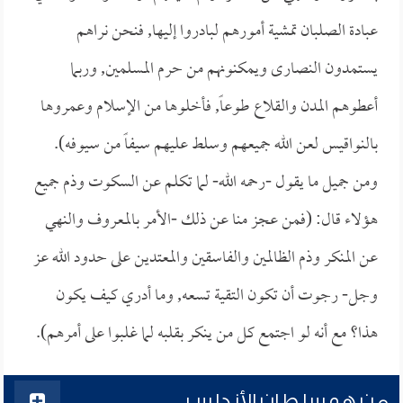
عبادة الصلبان تمشية أمورهم لبادروا إليها, فنحن نراهم
يستمدون النصارى ويمكنونهم من حرم المسلمين, وربما
أعطوهم المدن والقلاع طوعاً, فأخلوها من الإسلام وعمروها
بالنواقيس لعن الله جميعهم وسلط عليهم سيفاً من سيوفه).
ومن جميل ما يقول -رحمه الله- لما تكلم عن السكوت وذم جميع
هؤلاء قال: (فمن عجز منا عن ذلك -الأمر بالمعروف والنهي
عن المنكر وذم الظالمين والفاسقين والمعتدين على حدود الله عز
وجل- رجوت أن تكون التقية تسعه, وما أدري كيف يكون
هذا؟ مع أنه لو اجتمع كل من ينكر بقلبه لما غلبوا على أمرهم).
من هو سلطان الأندلس