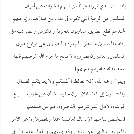
بالفساد, للذي ترونه عياناً من شنهم الغارات على أموال
المسلمين من الرعية التي تكون في ملك من ضارّهم, وإباحتهم
لجندهم قطع الطريق, ضاربون للجزية والمكوس والضرائب على
رقاب المسلمين مسلطون لليهود والنصارى على قوارع طرق
المسلمين, معتذرون بضرورة لا تبيح ما حرم الله غرضهم فيها
استدامة نفاذ أمرهم ونهيهم).
ويقول رحمه الله: (فلا تغالطوا أنفسكم ولا يغرينكم الفساق
والمنتسبون إلى الفقه اللابسون جلود الضأن على قلوب السباع,
المزينون لأهل الشر شرهم, الناصرون لهم على فسقهم,
فالمخلص لنا منها الإمساك للألسنة جملة وتفصيلاً إلا عن الأمر
بالمعروف والنهي عن المنكر, وذم جميعهم, والله لو علموا أن في