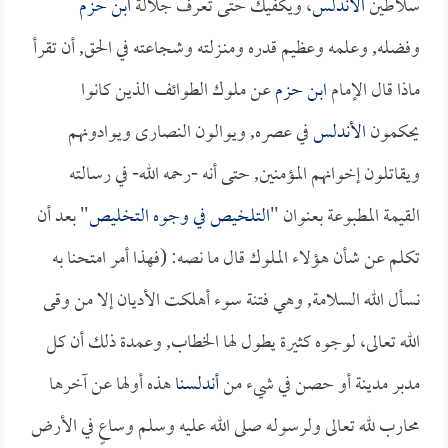
سلاطين
الأندلس
، ويكفيك حتى تعرف جلالة
ابن حزم
وفضله, وعلمه وعظيم قدره ومنـزلته وشجاعته في الحق, أن تقرأ
ماذا قال الإمام
ابن حزم
عن ملوك الطوائف الذين كانوا
يحكمون
الأندلس
في عصره, ويوالون النصارى ويوادونهم
ويقاتلون إخوانهم المؤمنين, حتى أنه -رحمه الله- في رسالته
القيمة المطبوعة بعنوان "
التلخيص في وجوه التخليص
" بعد أن
تكلم عن شأن هؤلاء الملوك قال ما نصه: (فهذا أمر امتحنا به
نسأل الله السلامة, وهي فتنة سوء أهلكت الأديان إلا من وقى
الله تعالى، لوجوه كثيرة يطول لها الخطاب, وعمدة ذلك أن كل
مدبر مدينة أو حصن في شيء من
أندلسنا
هذه أولها عن آخرها
محارب لله تعالى ولرسوله صلى الله عليه وسلم وساعٍ في الأرض