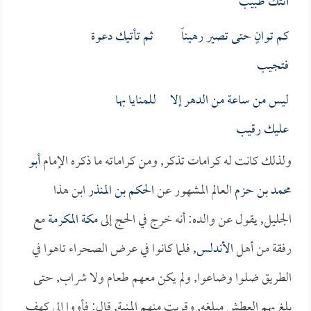
أتتك طبيب
كم توانٍ حتى تصير رهيناً ثم تأتيك دعوة
فتجيب
ليس من ساعة من الدهر إلا للمنايا بها
عليك رقيب
ولذلك كانت له كرامات تذكر, ومن كراماته ما ذكره الإمام
أبو
محمد بن حزم
العالم المشهور عن
الحكم بن المنذر
ابن هذا
الجليل, يقول عن والده: أنه خرج في الحج إلى
مكة المكرمة
مع
رفقة من أهل
الأندلس
, فلما كانوا في عرض الصحراء تاهوا في
الطريق ضلوا وضاعوا, ولم يكن معهم طعام ولا شراب, حتى
بلغ بهم العطش مبلغه, وقربت منهم المنية, قال: فأووا إلى كهف