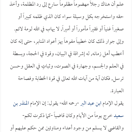
علم أن هناك رجلاً مهضوماً مظلوماً سارع إلى رد المظلمة، وأخذ
حقه واستخرجه بكل وسيلة سواء كان الذي ظلمه كبيراً أو
صغيراً غنياً أو فقيراً مأموراً أو أميراً, لا يهاب في الله لومة لائم.
وإلى جوار ذلك كان خطيباً مفوهاً يهز أعواد المنابر، حتى إنه كان
أخطب أهل زمانه, له إشراقة في البيان، وقوة في الحجة، وبسطة
في العلم والجسم، وجهارة في الصوت، وثباتٍ في العقل وحسن
ترسل, فكان آية من آيات الله تعالى في قوة الخطابة وفصاحة
العبارة.
يقول الإمام
ابن عبد البر
-رحمه الله- يقول: إن الإمام
المنذر بن
سعيد
خرج يوماً من الأيام وكان قاضياً -كما ذكرت لكم-
والقاضي لا يسلم من وجود أعداء ومناوئين ممن حكم عليهم أو