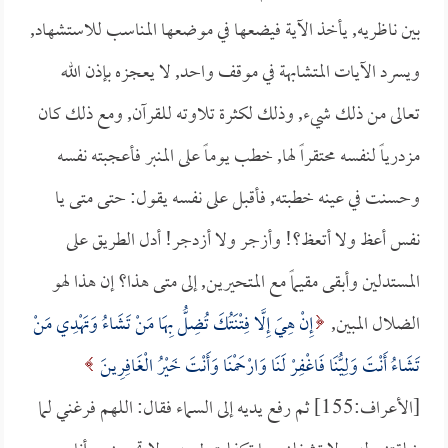
بين ناظريه, يأخذ الآية فيضعها في موضعها المناسب للاستشهاد,
ويسرد الآيات المتشابهة في موقف واحد, لا يعجزه بإذن الله
تعالى من ذلك شيء, وذلك لكثرة تلاوته للقرآن, ومع ذلك كان
مزدرياً لنفسه محتقراً لها, خطب يوماً على المنبر فأعجبته نفسه
وحسنت في عينه خطبته, فأقبل على نفسه يقول: حتى متى يا
نفس أعظ ولا أتعظ؟! وأزجر ولا أزدجر! أدل الطريق على
المستدلين وأبقى مقيماً مع المتحيرين, إلى متى هذا؟ إن هذا لهو
الضلال المبين,
إِنْ هِيَ إِلَّا فِتْنَتُكَ تُضِلُّ بِهَا مَنْ تَشَاءُ وَتَهْدِي مَنْ
تَشَاءُ أَنْتَ وَلِيُّنَا فَاغْفِرْ لَنَا وَارْحَمْنَا وَأَنْتَ خَيْرُ الْغَافِرِينَ
[الأعراف:155] ثم رفع يديه إلى السماء فقال: اللهم فرغني لما