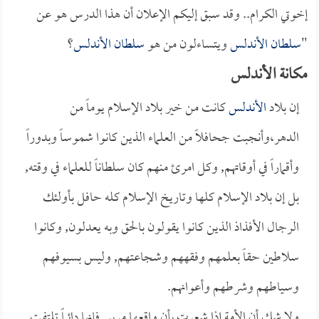
إخوتي الكرام.. وقد سبق إليكم الإعلان أن هذا الدرس هو عن
"
سلطان الأندلس
ويتساءلون من هو
سلطان الأندلس
؟
مكانة الأندلس
إن بلاد
الأندلس
كانت من خير بلاد الإسلام يوماً من
الدهر،وأنجبت جحافلاً من العلماء الذين كانوا شموساً وبدوراً
وأقماراً في أوقاتهم, وكل امرئ منهم كان سلطاناً للعلماء في وقته,
بل إن بلاد الإسلام كلها وتاريخ الإسلام كله حافل بأولئك
الرجال الأفذاذ الذين كانوا يقولون بالحق وبه يعدلون, وكانوا
سلاطين حقاً بعلمهم وفقههم وشجاعتهم, وليس بسيوفهم
وسياطهم وشرطهم وأعوانهم.
ولا شك أن الأمة إذا شعرت بأن واقعها مرير, فإنها دائماً تلتفت