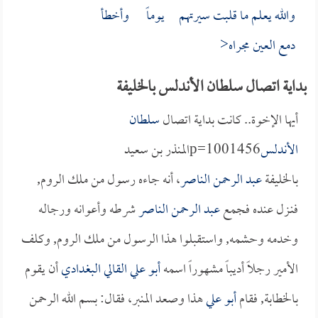
والله يعلم ما قلبت سيرتهم يوماً وأخطأ
دمع العين مجراه<
بداية اتصال سلطان الأندلس بالخليفة
أيها الإخوة.. كانت بداية اتصال
سلطان
الأندلس
p=1001456المنذر بن سعيد
بالخليفة
عبد الرحمن الناصر
، أنه جاءه رسول من ملك الروم,
فنـزل عنده فجمع
عبد الرحمن الناصر
شرطه وأعوانه ورجاله
وخدمه وحشمه, واستقبلوا هذا الرسول من ملك الروم, وكلف
الأمير رجلاً أديباً مشهوراً اسمه
أبو علي القالي البغدادي
أن يقوم
بالخطابة, فقام
أبو علي
هذا وصعد المنبر، فقال: بسم الله الرحمن