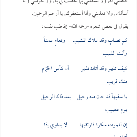
خلقتني له, ولا تشغلني بما تكفلت لي به, ولا تحرمني وأنا
أسألك, ولا تعذبني وأنا أستغفرك, يا أرحم الرحمين.
يقول في بعض شعره -رحمه الله- يخاطب نفسه:
كم تصابٍ وقد علاك المشيب وتعامٍ عمداً
وأنت اللبيب
كيف تلهو وقد أتاك نذير أن كأس الحُمَام
منك قريب
يا سفيهاً قد حان منه رحيل بعد ذاك الرحيل
يوم عصيب
إن للموت سكرة فارتقبها لا يداوي إذا