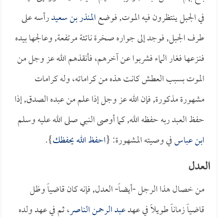
في الجبل ينتظرون فيه الموت, فوضع
المنذر بن سعيد
رأسه على
طرف الجبل, فوجد إلى جواره صخرة ناتئة مرتفعة, وعالجها بيده
فنـزعها فغار الماء فشربوا عن آخرهم، فأنقذهم الله عز وجل من
الموت بسبب العطش كانت هذه من كراماته، وله كرامات
مشهورة مذكورة, فإن الله عز وجل إذا علم من عبده الصدق, إذا
حفظ العبد ربه حفظه الله, كما أوصى النبي صلى الله عليه وسلم
ابن عباس
في وصيته المشهورة: {
احفظ الله يحفظك
}.
العدل
من خصال هذا الرجل -أيضاً- العدل, فإنه كان قاضياً وظل
قاضياً زماناً طويلاً في عهد
عبد الرحمن الناصر
، ثم في عهد ولده