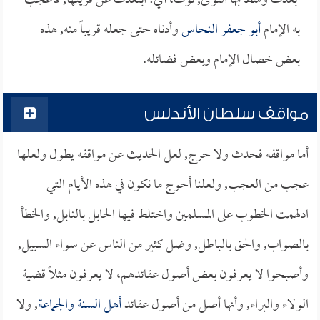
أبعدت وشط بها النوى, نوت، أي: ابتعدت عن قرينها, فأعجب
به الإمام
أبو جعفر النحاس
وأدناه حتى جعله قريباً منه, هذه
بعض خصال الإمام وبعض فضائله.
مواقف سلطان الأندلس
أما مواقفه فحدث ولا حرج, لعل الحديث عن مواقفه يطول ولعلها
عجب من العجب, ولعلنا أحوج ما نكون في هذه الأيام التي
ادلهمت الخطوب على المسلمين واختلط فيها الحابل بالنابل, والخطأ
بالصواب, والحق بالباطل, وضل كثير من الناس عن سواء السبيل,
وأصبحوا لا يعرفون بعض أصول عقائدهم، لا يعرفون مثلاً قضية
الولاء والبراء, وأنها أصل من أصول عقائد
أهل السنة والجماعة
, ولا