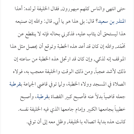
حتى انتهى والناس كلهم مبهورون, فقال الخليفة لولده: أهذا
المنذر بن سعيد
؟ قال: بلى هذا هو يا أبي, قال: والله إن صنيعه
هذا ليستحق أن يثاب عليه، فذكرني بحاله فإنه لا ينقطع عن
مَحْمَد, والله إن كان قد أعد هذه الخطبة وتوقع أن يحصل مثل هذا
الموقف إنه لذكي, وإن كان قد ارتجل هذه الخطبة من ساعته إن
ذلك لأشد عجباً, ومن ذلك الوقت والخليفة معجب به، فولاه
الصلاة في المسجد وولاه الخطبة، ولما توفي قاضي الجماعة بـ
قرطبة
جعله قاضياً بدلاً عنه فأصبح كبير القضاة بـ
قرطبة
، وأصبح
خطيباً بجامعها الكبير وإمام جامعها الذي فيه الخليفة نفسه.
كانت هذه بداية اتصاله بالخليفة, وظل معه إلى أن توفي.