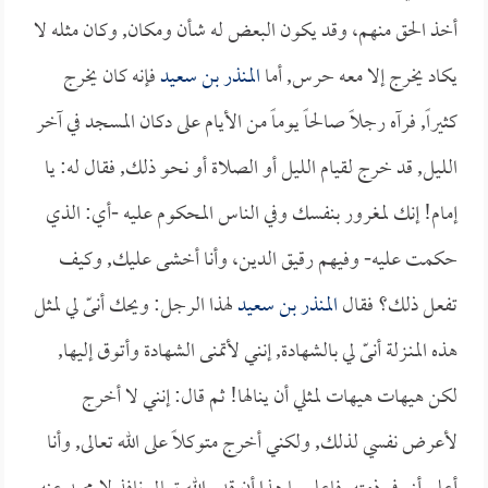
أخذ الحق منهم، وقد يكون البعض له شأن ومكان, وكان مثله لا
يكاد يخرج إلا معه حرس, أما
المنذر بن سعيد
فإنه كان يخرج
كثيراً, فرآه رجلاً صالحاً يوماً من الأيام على دكان المسجد في آخر
الليل, قد خرج لقيام الليل أو الصلاة أو نحو ذلك, فقال له: يا
إمام! إنك لمغرور بنفسك وفي الناس المحكوم عليه -أي: الذي
حكمت عليه- وفيهم رقيق الدين، وأنا أخشى عليك, وكيف
تفعل ذلك؟ فقال
المنذر بن سعيد
لهذا الرجل: ويحك أنىّ لي لمثل
هذه المنـزلة أنىّ لي بالشهادة, إنني لأتمنى الشهادة وأتوق إليها,
لكن هيهات هيهات لمثلي أن ينالها! ثم قال: إنني لا أخرج
لأعرض نفسي لذلك, ولكني أخرج متوكلاً على الله تعالى, وأنا