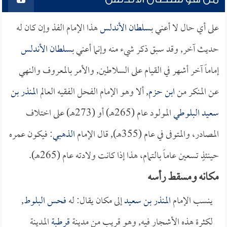
على أي حال لا أعني بـ
سلطان الأندلس
هذا الإمام الفذ وإن كان له
حديث آخر, وقد سبق ذكر شيء منه وإنما أعني بـ
سلطان الأندلس
إماماً آخر أشهر في القيام على السلاطين, والأمر بالمعروف والنهي
عن المنكر من
ابن حزم
, ألا وهو الإمام الفحل الفقيه العالم
المنذر بن
سعيد البلوطي
المولود عام (265هـ) أو (273هـ) على اختلاف
المصادر، والمتوفى في عام (355هـ), قال الإمام
الذهبي
: فيكون عمره
حينئذٍ تسعين عاماً بالتمام، هذا إذا كانت ولادته عام (265هـ).
مكانه ومسقط رأسه
ينسب الإمام
المنذر بن سعيد
إلى مكان يقال: له
فحس البلوط
,
لكثرة هذه الأشجار فيه, وهو قريب من مدينة
قرطبة
المدينة