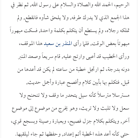
الرحيم، الحمد الله والصلاة والسلام على رسول الله, ثم نظر في
هذا الجمع الذي لا يدرك طرفه, ولا يلحق شأوه فانقطع, ولم
تملكه رجلاه، ولم يستطع أن يتكلم بكلمة واحدة, فسكت مبهوراً
مبهوتاً بعض الوقت, فلما رأى
المنذر بن سعيد
هذا الموقف،
ورأى الخطيب قد أعيى وارتج عليه, قام سريعاً وصعد المنبر
دونه بدرجة، ثم ارتجل خطبة من ساعته لم يكن قد أعدها من
قبل, فتكلم بها بأبين كلام وأفصح عبارة وأجمل حديث,
مسترسلا مترسلاً كأنه سيل يتحدر ما وقف ولا تنحنح ولا
سعل ولا تلبث ولا تريث، وهو يخرج من موضوع إلى موضوع
آخر, ويتكلم بكلام جزل فصيح، وبعبارة رصينة وبسجع قوي،
حتى كأنه أعد هذه الخطبة أتم إعداد, وحفظها ثم جاء ليلقيها.