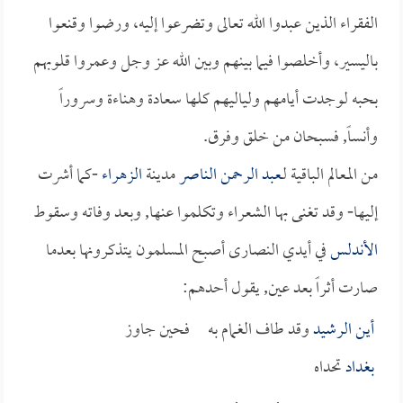
الفقراء الذين عبدوا الله تعالى وتضرعوا إليه، ورضوا وقنعوا
باليسير، وأخلصوا فيما بينهم وبين الله عز وجل وعمروا قلوبهم
بحبه لوجدت أيامهم ولياليهم كلها سعادة وهناءة وسروراً
وأنساً, فسبحان من خلق وفرق.
من المعالم الباقية لـ
عبد الرحمن الناصر
مدينة
الزهراء
-كما أشرت
إليها- وقد تغنى بها الشعراء وتكلموا عنها, وبعد وفاته وسقوط
الأندلس
في أيدي النصارى أصبح المسلمون يتذكرونها بعدما
صارت أثراً بعد عين, يقول أحدهم:
أين
الرشيد
وقد طاف الغمام به فحين جاوز
بغداد
تحداه