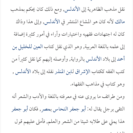
نقل مذهب الظاهرية إلى
الأندلس
, ومع ذلك كان يحكم بمذهب
مالك
لأنه كان هو المشاع المنتشر في
الأندلس
, وإلى هذا وذاك
كان له اجتهادات فقهيه واختيارات وآراء في أمور كثيرة إضافة
إلى علمه باللغة العربية, وهو الذي نقل كتاب
العين
للخليل بن
أحمد
إلى بلاد
الأندلس
بالرواية, وأوصله إليهم كما نقل كثيراً من
كتب الفقه ككتاب
الإشراق
لـ
ابن المنذر
نقله إلى بلاد
الأندلس
,
وهو كتاب في مذاهب الفقهاء.
ومن طرائف ما يروى عنه في معرفته باللغة والأدب والشعر أنه
التقى برجل يقال له:
أبو جعفر النحاس
بـ
مصر
, فكان
أبو جعفر
هذا يملي على طلابه شيئا من الشعر والعلم, فأملى عليهم قول