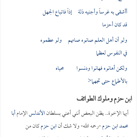
أأشقى به غرساً وأجنيه ذلة إذاً فاتباع الجهل
قد كان أحزما
ولو أن أهل العلم صانوه صانهم ولو عظموه
في النفوس لعظما
ولكن أهانوه فهانوا ودنسوا محياه
بالأطماع حتى تجهما<
ابن حزم وملوك الطوائف
أيها الإخوة.. يظن البعض أنني أعني بسلطان
الأندلس
الإمام
أبا
محمد ابن حزم
-رحمه الله- ولا شك أن
ابن حزم
كان من