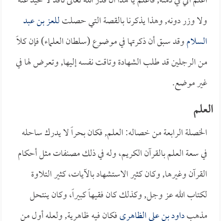
أعلم أني في ذمته, فاعلم يا هذا أن قدر الله تعالى نافذ لا محيد عنه
ولا وزر دونه, وهذا يذكرنا بالقصة التي حصلت
للعز بن عبد
السلام
وقد سبق أن ذكرتها في موضوع (
سلطان العلماء) فإن كلاً
من الرجلين قد طلب الشهادة وتاقت نفسه إليها, وتعرض لها في
غير موضع.
العلم
الخصلة الرابعة من خصاله: العلم, فكان بحراً لا يدرك ساحله
في سعة العلم بالقرآن الكريم، وله في ذلك مصنفات مثل أحكام
القرآن وغيرها, وكان كثير الاستشهاد بالآيات، كثير التلاوة
لكتاب الله عز وجل, وكذلك كان فقيهاً كبيراً، وكان ينتحل
مذهب
داود بن علي الظاهري
فكان فيه ظاهرية, ولعله أول من