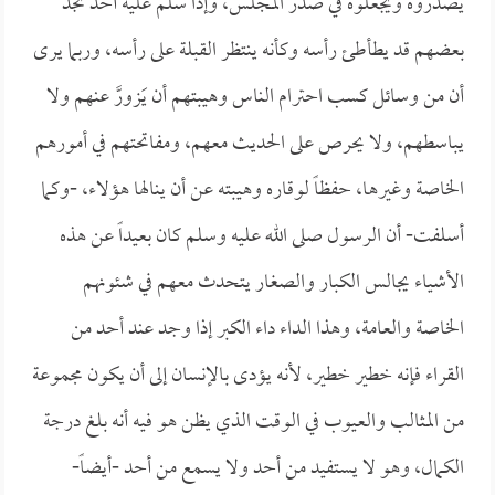
يصدروه ويجعلوه في صدر المجلس، وإذا سلم عليه أحد تجد
بعضهم قد يطأطئ رأسه وكأنه ينتظر القبلة على رأسه، وربما يرى
أن من وسائل كسب احترام الناس وهيبتهم أن يَزورَّ عنهم ولا
يباسطهم، ولا يحرص على الحديث معهم، ومفاتحتهم في أمورهم
الخاصة وغيرها، حفظاً لوقاره وهيبته عن أن ينالها هؤلاء، -وكما
أسلفت- أن الرسول صلى الله عليه وسلم كان بعيداً عن هذه
الأشياء يجالس الكبار والصغار يتحدث معهم في شئونهم
الخاصة والعامة، وهذا الداء داء الكبر إذا وجد عند أحد من
القراء فإنه خطير خطير، لأنه يؤدى بالإنسان إلى أن يكون مجموعة
من المثالب والعيوب في الوقت الذي يظن هو فيه أنه بلغ درجة
الكمال، وهو لا يستفيد من أحد ولا يسمع من أحد -أيضاً-