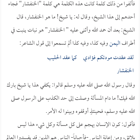
فألفوا من ذلك كلمة كانت هذه الكلمة هي كلمة "الخنفشار" فجاء
أحدهم إلى هذا الشيخ، وقال له: يا شيخ! ما هو الخنفشار، قال
الشيخ: بعد أن حمد الله وأثنى عليه " الخنفشار" هو نبات ينبت في
أطراف
اليمن
وفيه كذا، وفيه كذا ألم تسمعوا إلى قول الشاعر:
لقد عقدت مودتكم فؤادي كما عقد الحليب
الخنفشار
وقال رسول الله صلى الله عليه وسلم قالوا: يكفي هذا يا شيخ بارك
الله فيك! ما دام المسألة وصلت إلى حد الكذب على الرسول صلى
الله عليه وسلم، فحينئذٍ أوقفوه وبينوا له الأمر.
فأقول: كون الإنسان يهجم على كل مسألة وكل شيء هذا ليس
بلائق، ومن إعانة الناس -فأحياناً- الناس هم الذين قد يفسدوا العالم