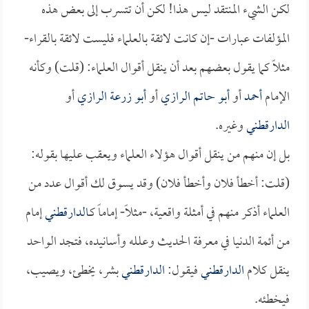
لكن الشيء المنتقد ليس هذا! لكن أن تتسرب إلى بعض هذه
المؤلفات عبارات -إن كانت لائقة بالعلماء فليست لائقة بالقراء-
مثلاً كما يقول بعضهم بعد أن ينقل أقوال العلماء: (قلت) وكأنه
الإمام
أحمد
أو
أبو حاتم الرازي
أو
أبو زرعة الرازي
أو
الدارقطني
وغيره.
بل إن منهم من ينقل أقوال هؤلاء العلماء ويعقب عليها بقوله:
(قلت: أخطأ فلان وأخطأ فلان) وقد يسوق لك أقوال عدد من
العلماء أذكر منهم في أمثلة واقعية، -مثلاً- إماماً كـ
الدارقطني
إمام
من أئمة الدنيا في معرفة الحديث وعلله وأسانيده، فتجد الواحد
ينقل كلام
الدارقطني
فيقول:
الدارقطني
بشر، يخطئ، ويصيب،
فيخطئه.