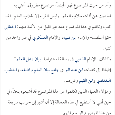
وأما من حيث الموضوع فهو -أيضاً- موضوع مطروق، أعني به
الحديث عن آفات طلاب العلم -وليس القراء إلا طلاب العلم- فقد
كتب وتكلم في هذا الموضوع عدد غير قليل من الأئمة منهم:
الخطابي
-كما أسلفت- والإمام
ابن قتيبة
، والإمام
العسكري
في غير واحد من
كتبه.
وكذلك: الإمام
الذهبي
في رسالة له عنوانها "
بيان زغل العلم
"
إضافة إلى كتابات
ابن عبد البر
في
جامع بيان العلم وفضله
، و
الخطيب
البغدادي
و
ابن القيم
وغيرهم.
وهؤلاء العلماء الذين تكلموا عن هذا الموضوع قد أشبعوه بحثاً، في
حين أنني لا أستطيع في هذه العجالة إلا أن أشير إلى جوانب سريعة
من هذا الموضوع الواسع المهم.