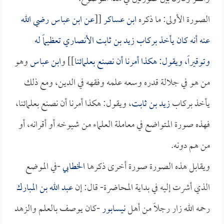
الصورة الأولى: ما ذكره
ابن عساكر
[[
عن ابن عباس رضي الله
عنه أنه كان يأخذ بركاب
زيد بن ثابت الأنصاري
تعظيماً له
وتوقيراً، ويقول: هكذا أمرنا أن نصنع بعلمائنا
]] و
ابن عباس
وهو
من هو في جلالة قدره وسعه علمه وفقهه في الدين، ومع ذلك
يأخذ بركاب
زيد بن ثابت
، ويقول: هكذا أمرنا أن نصنع بعلمائنا،
فهذه صورة المتواضع في معاملة العلماء من شيوخه أو أقرانه، أو
من هم دونه.
ويقابل هذه الصورة صورة أخرى ذكرها
الخطابي
-في الموضع
الذي أشرت إليه في بداية المحاضرة- قال: إن
عبد الله بن المبارك
رحمه الله زار رجلاً من أهل
نيسابور
-كان يوصف بالعلم والزهد