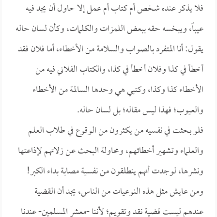
فلا يذكر عنده شخص أم كتاب أم عمل إلا حاول أن يجد فيه
عيباً، ويبخسه حقه ببعض اللمزات والكلمات، وكأن لسان حاله
يقول: أنا المتفرد بالصواب والسلامة من الأخطاء، أما فلان فقد
أخطأ في كذا وفلان أخطأ في كذا، والكتاب الفلاني فيه من
الأخطاء كذا وكذا، وكتبي هي وحدها السالمة من الأخطاء
والعيوب؛ فهذا ليس مقاله؛ بل لسان حاله.
فلو بحثت في نفسيه من يكثرون من الوقوع في طلاب العلم
والعلماء وتشهير أخطائهم، ومحاولة البحث عن زلاتهم لإذاعتها
ونشرها، لوجدت أنهم ينطلقون من نفسية مصابة بداء الكبر!
ومن عايش مثل هذه النوعيات من الناس، يجد أن القضية
عندهم ليست قضية نقد وتقويم؛ لأننا -معشر المسلمين- عندنا