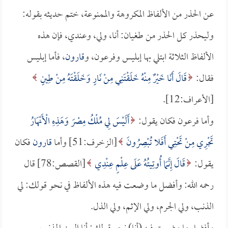
عن الحذر من الألفاظ المكروهة والممنوعة، ختم حديثه بقوله:
وليحذر كل الحذر من طغيان: أنا، ولي، وعندي، فإن هذه
الألفاظ الثلاثة ابتلي بها إبليس وفرعون، و
قارون
، فأما إبليس
فقال:
قَالَ أَنَا خَيْرٌ مِنْهُ خَلَقْتَنِي مِنْ نَارٍ وَخَلَقْتَهُ مِنْ طِينٍ
[الأعراف:12].
وأما فرعون فكان يقول:
أَلَيْسَ لِي مُلْكُ مِصْرَ وَهَذِهِ الْأَنْهَارُ
تَجْرِي مِنْ تَحْتِي أَفَلا تُبْصِرُونَ
[الزخرف:51] وأما
قارون
فكان
يقول:
قَالَ إِنَّمَا أُوتِيتُهُ عَلَى عِلْمٍ عِنْدِي
[القصص:78] قال
رحمه الله: وأفضل ما وضعت فيه هذه الألفاظ في نحو قولك: لي
الذنب، ولي الجرم، ولي الإثم، ولي الذل.