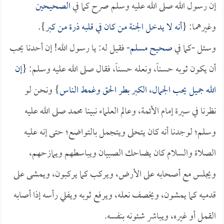
إن رسول الله صلى الله عليه وسلم صرح كما في
الصحيحين
وغيرهما: {
أنه لا يدخل الجنة من كان في قلبه ذرة من كبر
}.
وسئل -كما في
صحيح مسلم
- فقيل له: يا رسول الله! إن أحدنا يحب
أن يكون ثوبه حسناً، ونعله حسناً، فقال صلى الله عليه وسلم: {
إن
الله جميل يحب الجمال، الكبر بطر الحق وغمط الناس
} ونحن لو
نظرنا في سيرة إمام الأئمة، وعالم العلماء نبينا محمد صلى الله عليه
وسلم؛ لوجدنا أنه كان يتحلى ويتجمل بالتواضع؛ حتى إنه عليه
الصلاة والسلام كان يضاحك الصبيان ويباسطهم ويمازحهم،
ويجلس مع أصحابه على الأرض، ويركب كما يركبون، ويمشى على
قدميه كما يمشون، ويخصف نعله، ويرفع ثوبه ويفلي رأسه إذا أصابه
القمل أو غيره، ويباشر شئونه بنفسه.