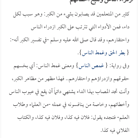
ازدراء الناس وتتبع أخطائهم
كثير من المتعلمين قد يصابون بشيء من الكبر: وهو سبب لكل
داء، فمن الأدواء التي تترتب على الكبر ازدراء الناس
واحتقارهم، وقد قال صلى الله عليه وسلم -في تفسير الكبر أنه-:
{
بطر الحق وغمط الناس
}.
وفى رواية: {
غمص الناس
} ومعنى غمط الناس: أي بخسهم
حقوقهم وازدراؤهم واحتقارهم.. فهذا مظهر من مظاهر الكبر،
وأنت تجد المصاب بهذا الداء يشتهي دائماً أن يقع في عيوب الناس
وأخطائهم، وخاصة من ينافسونه في عمله -من العلماء وطلاب
العلم- فتجده يقول: فلان فيه كذا، وفلان فيه كذا، والكتاب
الفلاني فيه كذا.