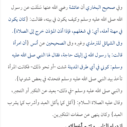
وفي
صحيح البخاري
أن
عائشة
رضي الله عنها سَئَلت عن رسول
الله صلى الله عليه وسلم وكيف يكون في بيته، فقالت: {
كان يكون
في مهنة أهله، أي: في شغلهم، فإذا أذن المؤذن خرج إلى الصلاة}.
وفى
الشمائل
للترمذي
وغيره وفى
الصحيحين
عن
أنس
{
أن امرأة
قالت: يا رسول الله لي إليك حاجة، فقال لها النبي صلى الله عليه
وسلم: كوني في أي طرق
المدينة
شئت -أو نحو ذلك- فكانت المرأة
تأخذ بيد النبي صلى الله عليه وسلم فتحدثه في بعض شئونها}.
والنبي صلى الله عليه وسلم -في ذلك- بعيد عن التكبر أو التجبر،
وقال عليه الصلاة السلام: {
آكل كما يأكل العبد وأشرب كما يشرب
العبد} وكان ينهى عن صفات المتكبرين.