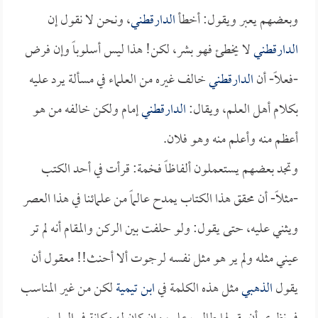
وبعضهم يعبر ويقول: أخطأ
الدارقطني
، ونحن لا نقول إن
الدارقطني
لا يخطئ فهو بشر، لكن! هذا ليس أسلوباً وإن فرض
-فعلاً- أن
الدارقطني
خالف غيره من العلماء في مسألة يرد عليه
بكلام أهل العلم، ويقال:
الدارقطني
إمام ولكن خالفه من هو
أعظم منه وأعلم منه وهو فلان.
وتجد بعضهم يستعملون ألفاظاً فخمة: قرأت في أحد الكتب
-مثلاً- أن محقق هذا الكتاب يمدح عالماً من علمائنا في هذا العصر
ويثني عليه، حتى يقول: ولو حلفت بين الركن والمقام أنه لم تر
عيني مثله ولم ير هو مثل نفسه لرجوت ألا أحنث!! معقول أن
يقول
الذهبي
مثل هذه الكلمة في
ابن تيمية
لكن من غير المناسب