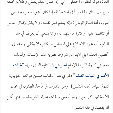
العالم، مزلة لعقول الحمقى" أي: إذا صار العالم يمشي وطلابه خلفه
يسيرون؛ كان هذا سبباً في استخفافه إذا كان أحمق، وخروجه عن
طوره، أما العالم الرباني: فإنه يعلم قدر نفسه، ولا يغتر بإقبال الناس
أو ثنائهم عليه أو كثرة ماءلتهم له، ومما ينبغي أن يعرف في هذا
الباب: أن مجرد الإطلاع على المسائل والكتب لا يكفي وحده في
تحصيل العلم؛ بل لابد من شروط فطرية عند الإنسان، ولذلك
تعجبني كلمة ذكرها الإمام
الجويني
في كتابه الذي سماه "
غياث
الأمم في التياث الظلم
" ذكر في هذا الكتاب ضمن فوائده الغزيرية
كلمة سماها (فقه النفس): وهو التدرب في مآخذ الظنون في مجال
الأحكام، -كما يعبر- وهو أنفس صفات علماء الشريعة، والذي أظن
أنه يقصد في فقه النفس: