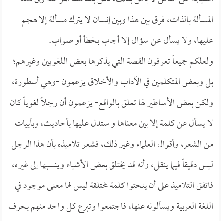
المسألة بالذات، فرق بين هذا وبين إنسان لا يترك مسألة إلا هجم
عليها، ولا يسأل عن سؤال إلا أجاب بخطأ أو صواب.
ولعلكم جميعاً تعرفون القصة التي يذكرها بعض اللغويين وغيرهم؛
بل وبعض المتكلمين في الآداب والأخلاق يزعمون -وهي أسطورة،
ولكن بعض الأساطير لها تعلق بالواقع- يزعمون أن رجلاً لغوياً كان
لا يسأل عن كلمة إلا بين معناها واستدل عليها بأحاديث، وبأبيات
من الشعر، وأقوال العلماء وغير ذلك، فشعر تلاميذه بأن هذا الرجل
ليس دقيقاً فيما ينقل، وأنه قد يختلق بعض الأشياء وينسبها إلى غيره،
فاتفق التلاميذ على أن ينحتوا كلمة مختلقة ليس لها معنى موجود في
اللغة العربية ويسألونه عنها، فاجتمعوا وتبرع كل واحد منهم بحرف