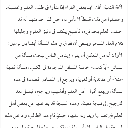
الآفة الثانية: أنك تجد بعض القراء إذا بدأوا في طلب العلم وتحصيله،
وحصلوا من ذلك قسطاً لا بأس به، خيل للواحد منهم أنه قد
احتقب العلم بحذافيره، فأصبح يتكلم في دقيق العلوم وجليلها
كلام العالم المتبحر وينبغي أن نفرق في هذه المسألة أيضا بين نوعين:
الأول: أنه من الممكن أن يقوم زيد من الناس ببحث مسألة من
المسائل -أياً كانت- خاصة المسائل الموجودة في الكتب، مسألة ففيهة
-مثلاً- أو عقائدية أو لغوية، ويرجع إلى المصادر المعتمدة في هذه
المسألة، ويجمع أقوال أهل العلم وأدلتهم، ويرجح، فيصل بعد
الترجيح إلى نتيجة معينة، وهذه النتيجة قد يعرضها على بعض أهل
العلم فيرتضونها ويقرونه عليها، حينئذٍ قام هذا الطالب وعرض هذه
النتيجة على الناس لا بأس بذلك، لكن بعد هذه المرحلة وفى هذه