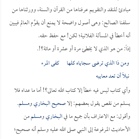
مبادئ للنقد والتقويم عرفناها من القرآن والسنة، وورثناها من
سلفنا الصالح: وهى أصول واضحة لا يمنع أن يقوَّم العالم فيبين
أنه أخطأ في المسألة الفلانية؛ لكن! مع حفظ حقه.
إذاً: من هو الذي لا يخطئ مرة أو عشرة أو مائة؟!.
ومن ذا الذي ترضى سجاياه كلها كفى المرء
نبلاً أن تعد معايبه
وأي كتاب ليس فيه خطأ إلا كتاب الله تعالى؟! أما ما عداه فلا
يسلم من نقص يقول بعضهم: إلا
صحيح البخاري
و
مسلم
.
وأقول: مع الاعتراف بأن جميع ما في
البخاري
و
مسلم
من
الأحاديث المرفوعة إلى النبي صلى الله عليه وسلم أنه صحيح؛