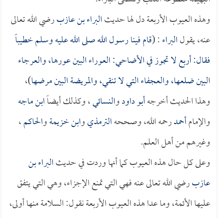
وهذه العيوب الأربعة دل لها حديث
البراء بن عازب
رضي الله تعالى
عنه، يقول
البراء
: (
قام فينا رسول الله صلى الله عليه وسلم خطيباً
فقال: أربع لا تجوز في الأضاحي: العوراء البين عورها، والعرجاء
البين ضلعها، والعجفاء التي لا تنقي، والمريضة البين مرضها
)،
وهذا الحديث أخرجه
أبو داود
و
النسائي
، وكذلك أيضاً
ابن ماجه
والإمام
أحمد
رحمه الله، وصححه
الترمذي
و
ابن خزيمة
و
الحاكم
،
وغيرهم من أهل العلم.
وعلى كل حال هذه العيوب كما أنها وردت في حديث
البراء بن
عازب
رضي الله تعالى عنه فهي التي تمنع الإجزاء، وهي التي يتفق
عليها الأئمة، وما عدا هذه العيوب الأربعة نقول: السلامة منها أولى،