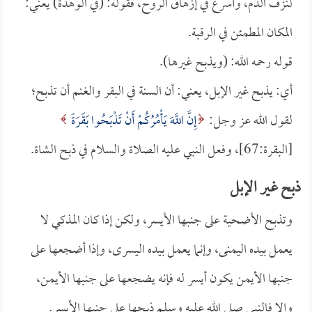
لنزف الدم، وأسرع في إزهاق الروح، فقوله: (في الوهدة) يعني:
المكان المطمئن في الرقبة.
قوله رحمه الله: (ويذبح غيرها).
أي: يذبح غير الإبل، يعني: أن السنة في البقر والغنم أن تذبح؛
لقول الله عز وجل:
إِنَّ اللَّهَ يَأْمُرُكُمْ أَنْ تَذْبَحُوا بَقَرَةً
[البقرة:67]، وفعل النبي عليه الصلاة والسلام في ذبح الشاة.
ذبح غير الإبل
وتذبح الأضحية على جنبها الأيسر، ولكن إذا كان المذكي لا
يعمل بيده اليمنى، وإنما يعمل بيده اليسرى، وإذا أضجعها على
جنبها الأيمن يكون أيسر له فإنه يضجعها على جنبها الأيمن،
وإلا فالنبي صلى الله عليه وسلم ذبحها على جنبها الأيسر.