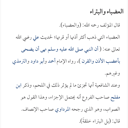
العضباء والبتراء
قال المؤلف رحمه الله: (والعضباء).
العضباء التي ذهب أكثر أذنها أو قرنها؛ لحديث
علي
رضي الله
تعالى عنه: (
أن النبي صلى الله عليه وسلم نهى أن يضحى
بأعضب الأذن والقرن
)، رواه الإمام
أحمد
و
أبو داود
و
الترمذي
وغيرهم.
وعند الشافعية أنها تجزئ ما لم يؤثر ذلك في اللحم، وذكر
ابن
مفلح
صاحب الفروع أنه يحتمل الإجزاء، وهذا القول هو
الصواب، وهو الذي رجحه
المرداوي
صاحب الإنصاف.
قال: (بل البتراء خلقةً).