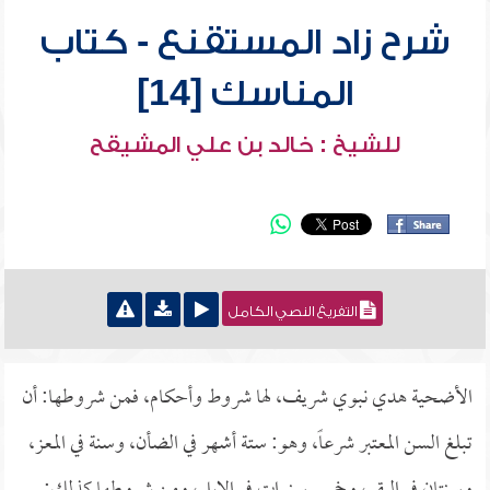
شرح زاد المستقنع - كتاب
المناسك [14]
للشيخ : خالد بن علي المشيقح
التفريغ النصي الكامل
الأضحية هدي نبوي شريف، لها شروط وأحكام، فمن شروطها: أن
تبلغ السن المعتبر شرعاً، وهو: ستة أشهر في الضأن، وسنة في المعز،