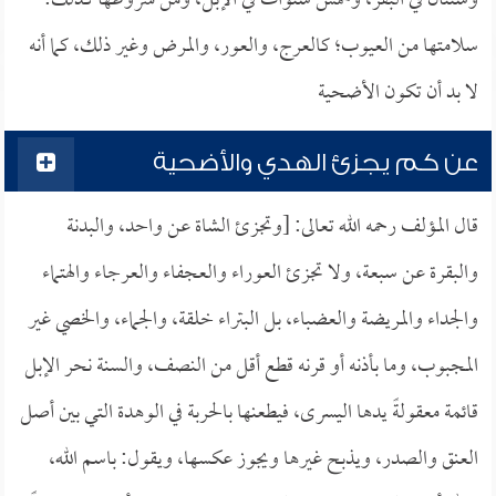
وسنتان في البقر، وخمس سنوات في الإبل، ومن شروطها كذلك:
سلامتها من العيوب؛ كالعرج، والعور، والمرض وغير ذلك، كما أنه
لا بد أن تكون الأضحية
عن كم يجزئ الهدي والأضحية
قال المؤلف رحمه الله تعالى: [وتجزئ الشاة عن واحد، والبدنة
والبقرة عن سبعة، ولا تجزئ العوراء والعجفاء والعرجاء والهتماء
والجداء والمريضة والعضباء، بل البتراء خلقة، والجماء، والخصي غير
المجبوب، وما بأذنه أو قرنه قطع أقل من النصف، والسنة نحر الإبل
قائمة معقولةً يدها اليسرى، فيطعنها بالحربة في الوهدة التي بين أصل
العنق والصدر، ويذبح غيرها ويجوز عكسها، ويقول: باسم الله،