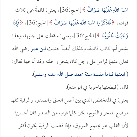
اسْمَ اللَّهِ عَلَيْهَا صَوَافَّ
[الحج:36]، يعني: قائمةً على ثلاث
قوائم،
فَاذْكُرُوا اسْمَ اللَّهِ عَلَيْهَا صَوَافَّ
[الحج:36]،
فَإِذَا
وَجَبَتْ جُنُوبُهَا
[الحج:36]، يعني: سقطت على جنبها، وهذا
يشعر أنها كانت قائمة، وكذلك أيضاً حديث
ابن عمر
رضي الله
تعالى عنهما لما مر على رجل كان ينحر راحلته وقد أناخها فقال:
(
ابعثها قياماً مقيدة سنة محمد صلى الله عليه وسلم
).
قال: (فيطعنها بالحربة في الوهدة).
يعني: في المنخفض الذي بين أصل العنق والصدر، والرقبة كلها
موضع للنحر والذبح، لكن كلما قرب من الصدر كان أحسن؛
لأن القلب هو مجتمع العروق، فإذا قطعت الرقبة يكون أكثر