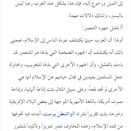
إلى الدين ورجوع إليه، فإن هذا يشكل عند الغرب رعباً ليس
باليسير، ولذلك دلالات مهمة:
أ/ فشل جهود التنصير:
أولها: أن الغرب حينما يكتشف عودة الناس إلى الإسلام، فمعنى
ذلك أنه يكتشف أن الجهود الضخمة التي بذلها هو للتنصير قد
باءت بالفشل، وأن الجهود الأخرى التي بذلها للتغريب، ومحاولة
جعل المسلمين بعيدين في مجال حياتهم عن الإسلام أنها هي
الأخرى لم تجدِ نفعاً، وعلى سبيل المثال بثت إذاعة ألمانيا، وإذاعة
صوت أمريكا، باللغة الأمهرية الموجهة إلى بعض البلاد الإفريقية
وغيرها، بثت تقريراً نشرته
الواشنطن بوست
، أبدت فيه تخوفها
من تمدد الإسلام، وهذه المخاوف تعتبر تعزيزاً وتأكيداً لمنشور