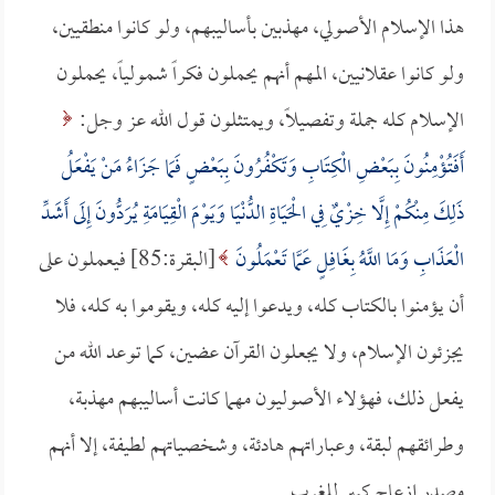
هذا الإسلام الأصولي، مهذبين بأساليبهم، ولو كانوا منطقيين،
ولو كانوا عقلانيين، المهم أنهم يحملون فكراً شمولياً، يحملون
الإسلام كله جملة وتفصيلاً، ويمتثلون قول الله عز وجل:
أَفَتُؤْمِنُونَ بِبَعْضِ الْكِتَابِ وَتَكْفُرُونَ بِبَعْضٍ فَمَا جَزَاءُ مَنْ يَفْعَلُ
ذَلِكَ مِنْكُمْ إِلَّا خِزْيٌ فِي الْحَيَاةِ الدُّنْيَا وَيَوْمَ الْقِيَامَةِ يُرَدُّونَ إِلَى أَشَدِّ
الْعَذَابِ وَمَا اللَّهُ بِغَافِلٍ عَمَّا تَعْمَلُونَ
[البقرة:85] فيعملون على
أن يؤمنوا بالكتاب كله، ويدعوا إليه كله، ويقوموا به كله، فلا
يجزئون الإسلام، ولا يجعلون القرآن عضين، كما توعد الله من
يفعل ذلك، فهؤلاء الأصوليون مهما كانت أساليبهم مهذبة،
وطرائقهم لبقة، وعباراتهم هادئة، وشخصياتهم لطيفة، إلا أنهم
مصدر إزعاج كبير للغرب.