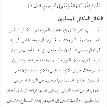
كَذَّبُوا بِالْحَقِّ لَمَّا جَاءَهُمْ فَهُمْ فِي أَمْرٍ مَرِيجٍ
[ق:5].
التكاثر السكاني للمسلمين
أما السبب الثاني الذي يثير مخاوف الغرب فهو: التكاثر السكاني
للمسلمين، وقد ذكر
ريتشارد نكسون
: أن أربعة أخماس المواليد
في العالم هم من المسلمين، فأربعة من كل خمسة أطفال يولدون
هم مسلمون، وبلاد الغرب نفسها مهددة بهجرة خمسين مليون
مسلم خلال حوالي ثلاثين أو خمس وثلاثين سنة، هؤلاء من
المسلمين العاديين الذي ذهبوا يبحثون عن الثروة، أو فرص
العمل، أو عن لقمة العيش. إسرائيل نفسها تواجه تزايد في أعداد
الفلسطينيين، ولذلك تسعى إلى تعقيمهم بقدر المستطاع، وتسعى