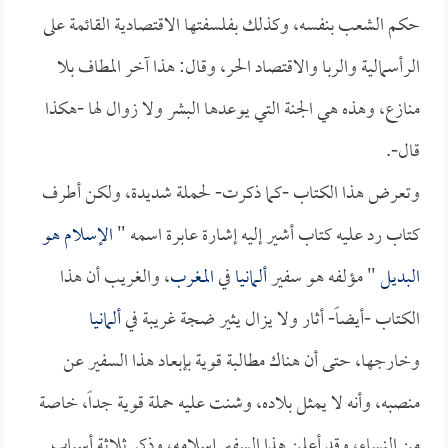
حكم الشعب بنفسه، وكذلك بفلسفتها الاقتصادية القائمة على
الرأسمالية والربا والاقتصاد الحر، وقال: هذا آخر المطاف بلا
منازع، وهذه هي الجنة التي يوعدها البشر ولا زوال لها -هكذا
قال-.
وتعرض هذا الكتاب -كما ذكرت- لحملة شديدة، ولكن أطرف
كتاب رد عليه كتاب أشير إليه إشارة عابرة اسمه "
الإسلام هو
البديل
" مؤلفه هو سفير
ألمانيا
في
المغرب
، والغريب أن هذا
الكتاب -أيضاً- أثار ولا يزال يثير ضجة غريبة في
ألمانيا
وخارجها، حتى أن هناك مطالبة قوية بإبعاد هذا السفير عن
منصبه، وأنه لا يمثل بلاده، وشنت عليه حملة قوية جداً، خاصة
من النساء، وقد أعلن هذا السفير إسلامه، وذكر ثلاثة أسباب