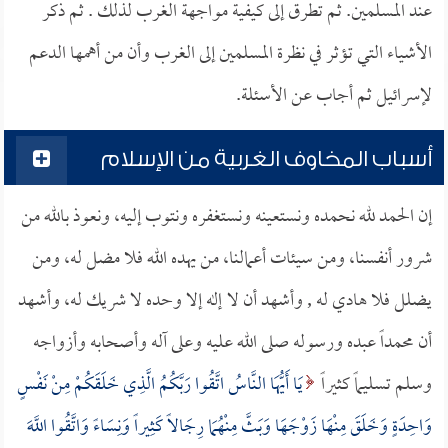
عند المسلمين. ثم تطرق إلى كيفية مواجهة الغرب لذلك . ثم ذكر
الأشياء التي تؤثر في نظرة المسلمين إلى الغرب وأن من أهمها الدعم
لإسرائيل ثم أجاب عن الأسئلة.
أسباب المخاوف الغربية من الإسلام
إن الحمد لله نحمده ونستعينه ونستغفره ونتوب إليه، ونعوذ بالله من
شرور أنفسنا، ومن سيئات أعمالنا، من يهده الله فلا مضل له، ومن
يضلل فلا هادي له , وأشهد أن لا إله إلا وحده لا شريك له، وأشهد
أن محمداً عبده ورسوله صلى الله عليه وعلى آله وأصحابه وأزواجه
وسلم تسليماً كثيراً
يَا أَيُّهَا النَّاسُ اتَّقُوا رَبَّكُمُ الَّذِي خَلَقَكُمْ مِنْ نَفْسٍ
وَاحِدَةٍ وَخَلَقَ مِنْهَا زَوْجَهَا وَبَثَّ مِنْهُمَا رِجَالاً كَثِيراً وَنِسَاءً وَاتَّقُوا اللَّهَ