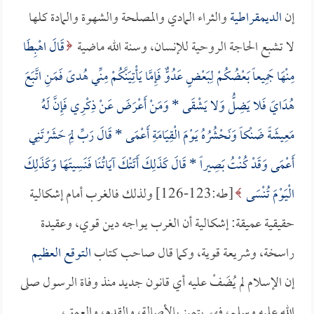
إن
الديمقراطية
والثراء المادي والمصلحة والشهوة والمادة كلها
لا تشبع الحاجة الروحية للإنسان، وسنة الله ماضية
قَالَ اهْبِطَا
مِنْهَا جَمِيعاً بَعْضُكُمْ لِبَعْضٍ عَدُوٌّ فَإِمَّا يَأْتِيَنَّكُمْ مِنِّي هُدىً فَمَنِ اتَّبَعَ
هُدَايَ فَلا يَضِلُّ وَلا يَشْقَى * وَمَنْ أَعْرَضَ عَنْ ذِكْرِي فَإِنَّ لَهُ
مَعِيشَةً ضَنْكاً وَنَحْشُرُهُ يَوْمَ الْقِيَامَةِ أَعْمَى * قَالَ رَبِّ لِمَ حَشَرْتَنِي
أَعْمَى وَقَدْ كُنْتُ بَصِيراً * قَالَ كَذَلِكَ أَتَتْكَ آيَاتُنَا فَنَسِيتَهَا وَكَذَلِكَ
الْيَوْمَ تُنْسَى
[طه:123-126] ولذلك فالغرب أمام إشكالية
حقيقية عميقة: إشكالية أن الغرب يواجه دين قوي، وعقيدة
راسخة، وشريعة قوية، وكما قال صاحب كتاب
التوقع العظيم
إن الإسلام لم يُضَفْ عليه أي قانون جديد منذ وفاة الرسول صلى
الله عليه وسلم، فهو يتميز بالأصالة، والقدم، والعمق،