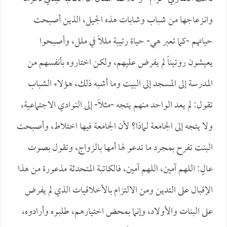
وانـزعاجها من شباب وشابات هذه الجيل، الذين أصبحت
حياتهم -كما تعبر هي- حياة رتيبة مللاً في ملل، وأصبحوا
يعيشون روتيناً لم يفرض عليهم، ولكن اختاروه بأنفسهم من
المدرسة إلى المسجد إلى البيت وما أشبه ذلك، هؤلاء الشباب
تقول: لم يعد الواحد منهم يتجه -مثلاً- إلى النوادي الاجتماعية،
ولا يتجه إلى الجامعة لماذا؟ لأن الجامعة فيها اختلاط، وأصبحت
البنت تفرح بمجرد ما تدعو لها أمها بالزواج، وتقول بصوت
عالٍ: اللهم آمين، اللهم آمين، فالكاتبة المتحدثة مذعورة من هذا
الإقبال على التدين ومن الالتزام بالأخلاقيات الذي لم يفرض
على البنات والأولاد، وإنما بمحض اختيارهم، طلبوه وأرادوه،