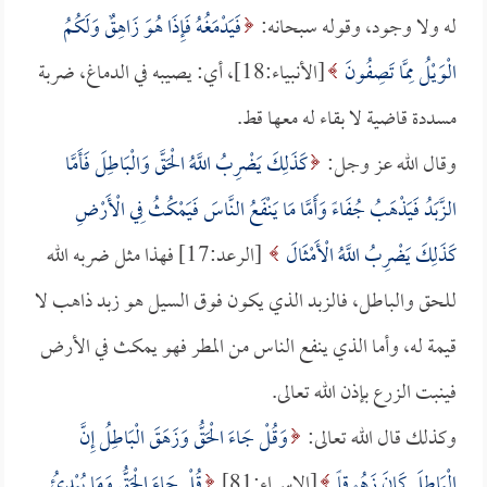
له ولا وجود، وقوله سبحانه:
فَيَدْمَغُهُ فَإِذَا هُوَ زَاهِقٌ وَلَكُمُ
الْوَيْلُ مِمَّا تَصِفُونَ
[الأنبياء:18]، أي: يصيبه في الدماغ، ضربة
مسددة قاضية لا بقاء له معها قط.
وقال الله عز وجل:
كَذَلِكَ يَضْرِبُ اللَّهُ الْحَقَّ وَالْبَاطِلَ فَأَمَّا
الزَّبَدُ فَيَذْهَبُ جُفَاءً وَأَمَّا مَا يَنْفَعُ النَّاسَ فَيَمْكُثُ فِي الْأَرْضِ
كَذَلِكَ يَضْرِبُ اللَّهُ الْأَمْثَالَ
[الرعد:17] فهذا مثل ضربه الله
للحق والباطل، فالزبد الذي يكون فوق السيل هو زبد ذاهب لا
قيمة له، وأما الذي ينفع الناس من المطر فهو يمكث في الأرض
فينبت الزرع بإذن الله تعالى.
وكذلك قال الله تعالى:
وَقُلْ جَاءَ الْحَقُّ وَزَهَقَ الْبَاطِلُ إِنَّ
الْبَاطِلَ كَانَ زَهُوقاً
[الإسراء:81]
قُلْ جَاءَ الْحَقُّ وَمَا يُبْدِئُ