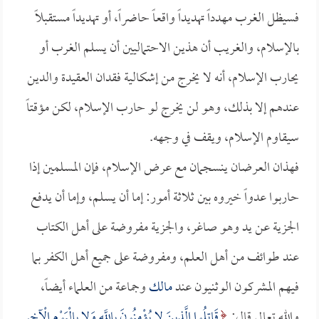
فسيظل الغرب مهدداً تهديداً واقعاً حاضراً، أو تهديداً مستقبلاً
بالإسلام، والغريب أن هذين الاحتماليين أن يسلم الغرب أو
يحارب الإسلام، أنه لا يخرج من إشكالية فقدان العقيدة والدين
عندهم إلا بذلك، وهو لن يخرج لو حارب الإسلام، لكن مؤقتاً
سيقاوم الإسلام، ويقف في وجهه.
فهذان العرضان ينسجمان مع عرض الإسلام، فإن المسلمين إذا
حاربوا عدواً خيروه بين ثلاثة أمور: إما أن يسلم، وإما أن يدفع
الجزية عن يد وهو صاغر، والجزية مفروضة على أهل الكتاب
عند طوائف من أهل العلم، ومفروضة على جميع أهل الكفر بما
فيهم المشركون الوثنيون عند
مالك
وجماعة من العلماء أيضاً،
والله تعالى قال:
قَاتِلُوا الَّذِينَ لا يُؤْمِنُونَ بِاللَّهِ وَلا بِالْيَوْمِ الْآخِرِ