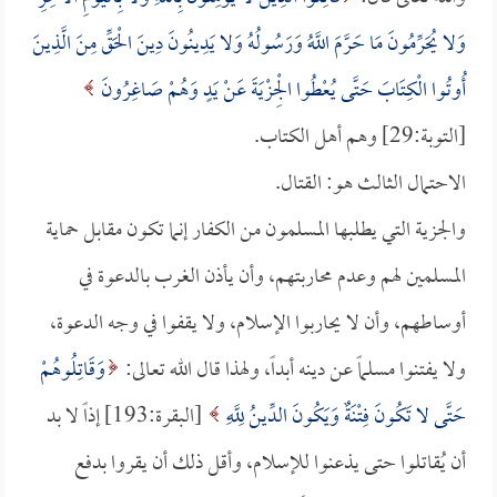
وَلا يُحَرِّمُونَ مَا حَرَّمَ اللَّهُ وَرَسُولُهُ وَلا يَدِينُونَ دِينَ الْحَقِّ مِنَ الَّذِينَ
أُوتُوا الْكِتَابَ حَتَّى يُعْطُوا الْجِزْيَةَ عَنْ يَدٍ وَهُمْ صَاغِرُونَ
[التوبة:29] وهم أهل الكتاب.
الاحتمال الثالث هو: القتال.
والجزية التي يطلبها المسلمون من الكفار إنما تكون مقابل حماية
المسلمين لهم وعدم محاربتهم، وأن يأذن الغرب بالدعوة في
أوساطهم، وأن لا يحاربوا الإسلام، ولا يقفوا في وجه الدعوة،
ولا يفتنوا مسلماً عن دينه أبداً، ولهذا قال الله تعالى:
وَقَاتِلُوهُمْ
حَتَّى لا تَكُونَ فِتْنَةٌ وَيَكُونَ الدِّينُ لِلَّهِ
[البقرة:193] إذاً لا بد
أن يُقاتلوا حتى يذعنوا للإسلام، وأقل ذلك أن يقروا بدفع