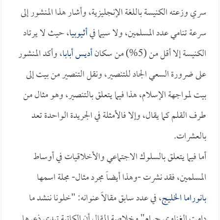
سري وزعته الكنيسة باللغة الإنجليزية، وأشار هذا المنشور إلى
سرعة تنامي عدد المسلمين، ولا سيما في
أثيوبيا
، حيث لا يرتاد
الكنيسة إلا أقل من (5%) من سكان
أديس أبابا
، وأكد المنشور
على ضرورة السعي الجاد للتنصير، ونقل التنصير من بيت إلى
بيت لمواجهة الإسلام، هذا فيما يتعلق بالتنصير، وهو مثال من
طرف القلم كما يقال، وإلا فالأمثلة في الجريدة الواحدة تعد
بالعشرات.
أما فيما يتعلق بالسلوك الاجتماعي والأخلاقيات في أوساط
المسلمين، فقد نشرت -وهذا أيضاً مجرد مثال- مجلة اسمها
بانوراما الخليج
، في عدد سابق مقالاً عنوانه: "خلونا ننشد ما
دامت الغناوي حرام" وخلاصة المقال أن الكاتبة تبدي ذعرها