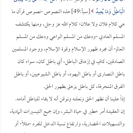
الْبَاطِلُ وَمَا يُعِيدُ
[سبأ:49] هذه النصوص -نصوص قرآن ما
هي كلام فلان ولا علان- كلام الله عز وجل، ومنها يكتشف
المسلم العادي -ودعك من المسلم الواعي ودعك من المسلم
العالم- أن مجرد ظهور الإسلام وقوة الإسلام، ووجود المسلمين
الصادقين، كافٍ في إزهاق الباطل، أي باطل كان، سواء كان
باطل النصارى أو باطل اليهود، أو باطل الشيوعيين، أو باطل
الفرق المنحرفة، كل باطل يزهق بظهور الحق.
إذاً علينا أن نظهر الحق ونعلنه ونوقن أنه لا بقاء للباطل أمامه.
إن العقيدة أمر خطير في حياة البشر، وإن جميع التيسيرات المادية،
والتسهيلات الحضارية، وارتفاع نسبة الدخل للفرد -مثلاً- أو