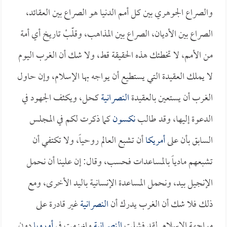
والصراع الجوهري بين كل أمم الدنيا هو الصراع بين العقائد،
الصراع بين الأديان، الصراع بين المذاهب، وقلّبْ تاريخ أي أمة
من الأمم، لا تخطئك هذه الحقيقة قط، ولا شك أن الغرب اليوم
لا يملك العقيدة التي يستطيع أن يواجه بها الإسلام، وإن حاول
الغرب أن يستعين بالعقيدة
النصرانية
كحل، ويكثف الجهود في
الدعوة إليها، وقد طالب
نكسون
كما ذكرت لكم في المجلس
السابق بأن على
أمريكا
أن تشبع العالم روحياً، ولا تكتفي أن
تشبعهم مادياً بالمساعدات فحسب، وقال: إن علينا أن نحمل
الإنجيل بيد، ونحمل المساعدة الإنسانية باليد الأخرى، ومع
ذلك فلا شك أن الغرب يدرك أن
النصرانية
غير قادرة على
مواجهة الإسلام. لقد فشلت
النصرانية
وانهزمت في
أوروبا
دون