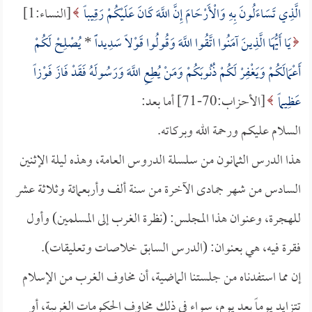
الَّذِي تَسَاءَلُونَ بِهِ وَالْأَرْحَامَ إِنَّ اللَّهَ كَانَ عَلَيْكُمْ رَقِيباً
[النساء:1]
يَا أَيُّهَا الَّذِينَ آمَنُوا اتَّقُوا اللَّهَ وَقُولُوا قَوْلاً سَدِيداًً
*
يُصْلِحْ لَكُمْ
أَعْمَالَكُمْ وَيَغْفِرْ لَكُمْ ذُنُوبَكُمْ وَمَنْ يُطِعِ اللَّهَ وَرَسُولَهُ فَقَدْ فَازَ فَوْزاً
عَظِيماً
[الأحزاب:70-71] أما بعد:
السلام عليكم ورحمة الله وبركاته.
هذا الدرس الثمانون من سلسلة الدروس العامة، وهذه ليلة الإثنين
السادس من شهر جمادى الآخرة من سنة ألف وأربعمائة وثلاثة عشر
للهجرة، وعنوان هذا المجلس: (نظرة الغرب إلى المسلمين) وأول
فقرة فيه، هي بعنوان: (الدرس السابق خلاصات وتعليقات).
إن مما استفدناه من جلستنا الماضية، أن مخاوف الغرب من الإسلام
تتزايد يوماً بعد يوم، سواء في ذلك مخاوف الحكومات الغربية، أو