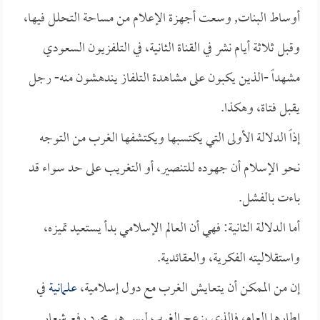
أوساط البنات, وسعت أجهزة الإعلام من مساحة التحلل فيها،
وقبل ثلاثة أيام نشر في القناة الثانية، في التلفزيون السعودي
مشهداً -الذين يكبون على مشاهدة التلفاز يندهشون منه- رجل
يقبل فتاة، وهكذا.
إذاً الدلالة الأولى التي يكتسبها ويكتشفها الغرب من التوجه
نحو الإسلام أن جهوده للتنصير، أو التغريب على حد سواء قد
باءت بالفشل.
أما الدلالة الثانية: فهي أن العالم الإسلامي بدأ يستعيد تميزه،
واستقلاليته الفكرية، والعقائدية.
إن من الممكن أن يتعايش الغرب مع دول إسلامية،
علمانية
في
إطارها العام، فالذي يزعج الغرب ليس هو مجرد رفع شعار