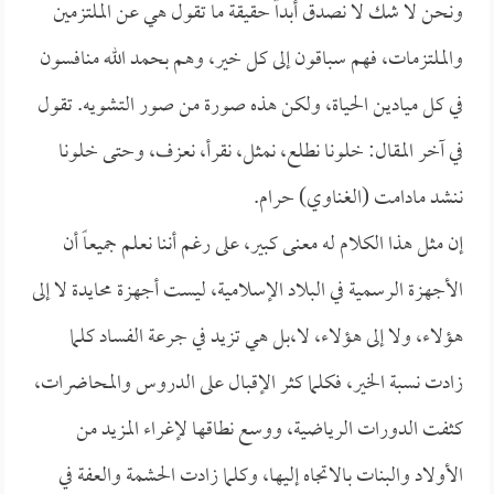
ونحن لا شك لا نصدق أبداً حقيقة ما تقول هي عن الملتزمين
والملتزمات، فهم سباقون إلى كل خير، وهم بحمد الله منافسون
في كل ميادين الحياة، ولكن هذه صورة من صور التشويه. تقول
في آخر المقال: خلونا نطلع، نمثل، نقرأ، نعزف، وحتى خلونا
ننشد مادامت (الغناوي) حرام.
إن مثل هذا الكلام له معنى كبير، على رغم أننا نعلم جميعاً أن
الأجهزة الرسمية في البلاد الإسلامية، ليست أجهزة محايدة لا إلى
هؤلاء، ولا إلى هؤلاء، لا،بل هي تزيد في جرعة الفساد كلما
زادت نسبة الخير، فكلما كثر الإقبال على الدروس والمحاضرات،
كثفت الدورات الرياضية، ووسع نطاقها لإغراء المزيد من
الأولاد والبنات بالاتجاه إليها، وكلما زادت الحشمة والعفة في