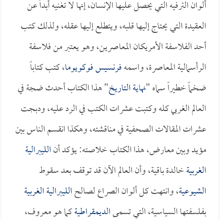
ألوان الترفيه التي يحصل عليها الإنسان، إنها لا تغنيه أبداً عن
العقيدة التي يحتاج إليها قلبه، ويتطلع إليها عقله، ولذلك كتب
أحد الفلاسفة الأمريكان المعاصرين، وهو يعتبر من فلاسفة
الرأسمالية المعاصرة، واسمه
فرنسيس فوكويوما
، كتب كتاباً
ضخماً خطيراً سماه "
نهاية التاريخ
" هذا الكتاب أحدث ضجة في
العالم الغربي كله وكتبت عشرات الكتب في الرد عليه، ودبجت
عشرات المقالات الصحفية في مناقشته، وهكذا انقسم الناس بين
مؤيد وبين معارض، هذا الكتاب خلاصته: يؤكد أن
الليبرالية
الغربية
خالدة باقية، وأن العالم الآن قد توقف بعد سقوط
الشيوعية
، وانتهت كل ألوان الصراع لصالح
الليبرالية الغربية
بفلسفتها السياسية، التي تسمى
الديمقراطية
كما هو معروف،