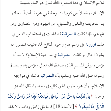
تلائم الإنسان في هذا العصر، فالله تعالى هو العالم بطبيعة
الإنسان، وفضلاً عن كونها منسوخة فهي محرفة -أيضاً- دخلتها
يد التحريف والتغيير والتبديل، من اليهود ومن النصارى ومن
غيرهم، فإذا كانت
النصرانية
قد فشلت في استقطاب الناس في
قلب
أوروبا
على رغم عدم وجود المنازع لها، فكيف تتصور أن
يكون الحال لو كانت
النصرانية
في مواجهة الإسلام؟ لا بد أن
يؤمن ويوقن المسلم الذي يصدق الله تعالى ويؤمن به، ويصدق
رسوله صلى الله عليه وسلم، بأن
النصرانية
فاشلة في مواجهة
الإسلام، وأن مجرد ظهور الحق كافٍ في دحضها، قال الله عز
وجل:
بَلْ نَقْذِفُ بِالْحَقِّ عَلَى الْبَاطِلِ فَيَدْمَغُهُ فَإِذَا هُوَ زَاهِقٌ وَلَكُمُ
الْوَيْلُ مِمَّا تَصِفُونَ
[الأنبياء:18] فالباطل زاهق وذاهب لا بقاء