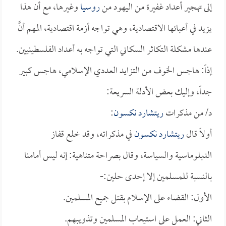
إلى تهجير أعداد غفيرة من اليهود من
روسيا
وغيرها، مع أن هذا
يزيد في أعبائها الاقتصادية، وهي تواجه أزمة اقتصادية، المهم أنَّ
عندها مشكلة التكاثر السكاني التي تواجه به أعداد الفلسطينيين.
إذاً: هاجس الخوف من التزايد العددي الإسلامي، هاجس كبير
جداً، وإليك بعض الأدلة السريعة:
د/ من مذكرات
ريتشارد نكسون
:
أولاً قال
ريتشارد نكسون
في مذكراته، وقد خلع قفاز
الدبلوماسية والسياسة، وقال بصراحة متناهية: إنه ليس أمامنا
بالنسبة للمسلمين إلا إحدى حلين:-
الأول: القضاء على الإسلام بقتل جميع المسلمين.
الثاني: العمل على استيعاب المسلمين وتذويبهم.