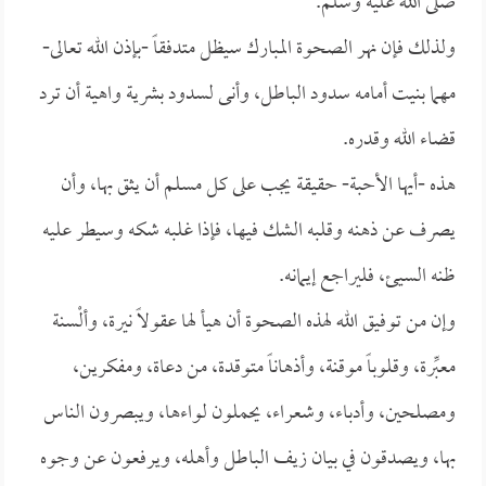
صلى الله عليه وسلم.
ولذلك فإن نهر الصحوة المبارك سيظل متدفقاً -بإذن الله تعالى-
مهما بنيت أمامه سدود الباطل، وأنى لسدود بشرية واهية أن ترد
قضاء الله وقدره.
هذه -أيها الأحبة- حقيقة يجب على كل مسلم أن يثق بها، وأن
يصرف عن ذهنه وقلبه الشك فيها، فإذا غلبه شكه وسيطر عليه
ظنه السيئ، فليراجع إيمانه.
وإن من توفيق الله لهذه الصحوة أن هيأ لها عقولاً نيرة، وألْسنة
معبِّرة، وقلوباً موقنة، وأذهاناً متوقدة، من دعاة، ومفكرين،
ومصلحين، وأدباء، وشعراء، يحملون لواءها، ويبصرون الناس
بها، ويصدقون في بيان زيف الباطل وأهله، ويرفعون عن وجوه