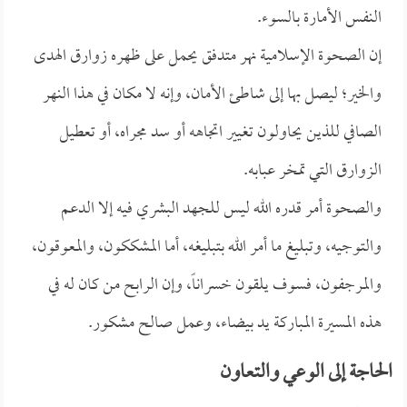
النفس الأمارة بالسوء.
إن الصحوة الإسلامية نهر متدفق يحمل على ظهره زوارق الهدى
والخير؛ ليصل بها إلى شاطئ الأمان، وإنه لا مكان في هذا النهر
الصافي للذين يحاولون تغيير اتجاهه أو سد مجراه، أو تعطيل
الزوارق التي تمخر عبابه.
والصحوة أمر قدره الله ليس للجهد البشري فيه إلا الدعم
والتوجيه، وتبليغ ما أمر الله بتبليغه، أما المشككون، والمعوقون،
والمرجفون، فسوف يلقون خسراناً، وإن الرابح من كان له في
هذه المسيرة المباركة يد بيضاء، وعمل صالح مشكور.
الحاجة إلى الوعي والتعاون