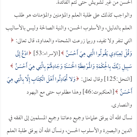
الحسن من غير تشويش حتى تتم الفائدة.
والواجب كذلك على طلبة العلم والمؤمنين والمؤمنات هو طلب
العلم بالدليل، والأسلوب الحسن، والنية الصالحة وليس بالأساليب
التي تنفر ولا تفيد، وربما زرعت الشحناء والعداوة، قال تعالى:
وَقُلْ لِعِبَادِي يَقُولُوا الَّتِي هِيَ أَحْسَنُ
[الإسراء:53]
ادْعُ إِلَى
سَبِيلِ رَبِّكَ بِالْحِكْمَةِ وَالْمَوْعِظَةِ الْحَسَنَةِ وَجَادِلْهُمْ بِالَّتِي هِيَ أَحْسَنُ
[النحل:125] وقال تعالى:
وَلا تُجَادِلُوا أَهْلَ الْكِتَابِ إِلَّا بِالَّتِي هِيَ
أَحْسَنُ
[العنكبوت:46] وهذا مطلوب حتى مع اليهود
والنصارى.
نسأل الله أن يوفق علماءنا وجميع دعاتنا وجميع المسلمين إلى الفقه في
الدين والبصيرة والأسلوب الحسن، ونسأل الله أن يوفق طلبة العلم