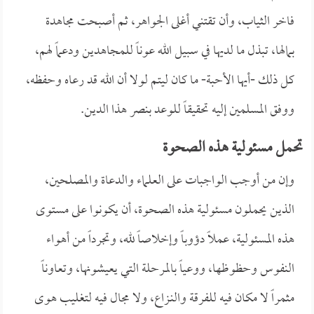
فاخر الثياب، وأن تقتني أغلى الجواهر، ثم أصبحت مجاهدة
بمالها، تبذل ما لديها في سبيل الله عوناً للمجاهدين ودعماً لهم،
كل ذلك -أيها الأحبة- ما كان ليتم لولا أن الله قد رعاه وحفظه،
ووفق المسلمين إليه تحقيقاً للوعد بنصر هذا الدين.
تحمل مسئولية هذه الصحوة
وإن من أوجب الواجبات على العلماء والدعاة والمصلحين،
الذين يحملون مسئولية هذه الصحوة، أن يكونوا على مستوى
هذه المسئولية، عملاً دؤوباً وإخلاصاً لله، وتجرداً من أهواء
النفوس وحظوظها، ووعياً بالمرحلة التي يعيشونها، وتعاوناً
مثمراً لا مكان فيه للفرقة والنـزاع، ولا مجال فيه لتغليب هوى