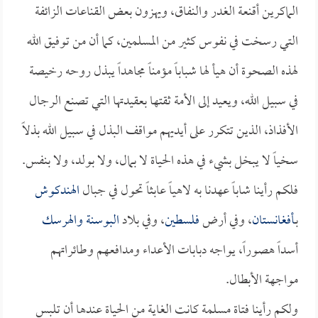
الماكرين أقنعة الغدر والنفاق، ويهزون بعض القناعات الزائفة
التي رسخت في نفوس كثير من المسلمين، كما أن من توفيق الله
لهذه الصحوة أن هيأ لها شباباً مؤمناً مجاهداً يبذل روحه رخيصة
في سبيل الله، ويعيد إلى الأمة ثقتها بعقيدتها التي تصنع الرجال
الأفذاذ، الذين تتكرر على أيديهم مواقف البذل في سبيل الله بذلاً
سخياً لا يبخل بشيء في هذه الحياة لا بمال، ولا بولد، ولا بنفس.
فلكم رأينا شاباً عهدنا به لاهياً عابثاً تحول في جبال
الهندكوش
بـ
أفغانستان
، وفي أرض
فلسطين
، وفي بلاد
البوسنة والهرسك
أسداً هصوراً، يواجه دبابات الأعداء ومدافعهم وطائراتهم
مواجهة الأبطال.
ولكم رأينا فتاة مسلمة كانت الغاية من الحياة عندها أن تلبس