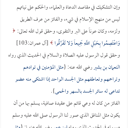
وإن التشكيك في مقاصد الدعاة والعلماء، والحكم على نياتهم
ليس من منهج الإسلام في شيء، والفائز من عرف الطريق
ولزمه، وكان عوناً على البر والتقوى، وحقق قول الله تعالى:
وَاعْتَصِمُوا بِحَبْلِ اللَّهِ جَمِيعاً وَلا تَفَرَّقُوا
[آل عمران:103]
وحقق قول الرسول عليه الصلاة والسلام في الحديث الذي رواه
النعمان بن بشير
رضي الله عنه: {
مثل المؤمنين في توادهم
وتراحمهم وتعاطفهم مثل الجسد الواحد إذا اشتكى منه عضو
تداعى له سائر الجسد بالسهر والحمى
}.
الفائز من كان له وعي قائم على عقيدة صافية، يسلم بها من أن
يكون مثل المنافق الذي صور لنا الرسول صلى الله عليه وسلم
صورته في الحديث الذي رواه
ابن عمر
رضي الله عنهما: {
مثل