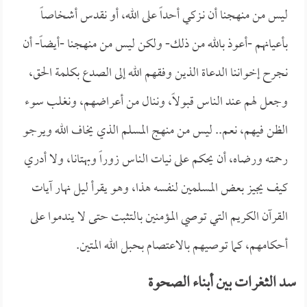
ليس من منهجنا أن نـزكي أحداً على الله، أو نقدس أشخاصاً
بأعيانهم -أعوذ بالله من ذلك- ولكن ليس من منهجنا -أيضاً- أن
نجرح إخواننا الدعاة الذين وفقهم الله إلى الصدع بكلمة الحق،
وجعل لهم عند الناس قبولاً، وننال من أعراضهم، ونغلب سوء
الظن فيهم، نعم.. ليس من منهج المسلم الذي يخاف الله ويرجو
رحمته ورضاه، أن يحكم على نيات الناس زوراً وبهتانا، ولا أدري
كيف يجيز بعض المسلمين لنفسه هذا، وهو يقرأ ليل نهار آيات
القرآن الكريم التي توصي المؤمنين بالتثبت حتى لا يندموا على
أحكامهم، كما توصيهم بالاعتصام بحبل الله المتين.
سد الثغرات بين أبناء الصحوة