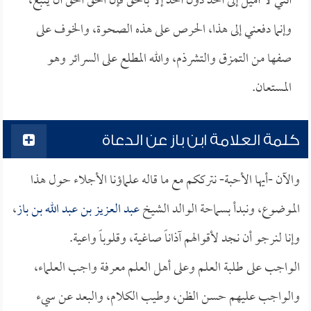
أنني لا أميل إلى أحد دون أحد إلا بالحق فإن الحق أحق أن يتبع،
وإنما دفعني إلى هذا، الحرص على هذه الصحوة، والخوف على
صفها من التمزق والتشرذم، والله المطلع على السرائر وهو
المستعان.
كلمة العلامة ابن باز عن الدعاة
والآن -أيها الأحبة- نترككم مع ما قاله علماؤنا الأجلاء حول هذا
الموضوع، ونبدأ بسماحة الوالد الشيخ
عبد العزيز بن عبد الله بن باز
،
وإنا لنرجو أن نجد لأقوالهم آذاناً صاغية، وقلوباً واعية.
الواجب على طلبة العلم وعلى أهل العلم معرفة واجب العلماء،
والواجب عليهم حسن الظن، وطيب الكلام، والبعد عن سيء