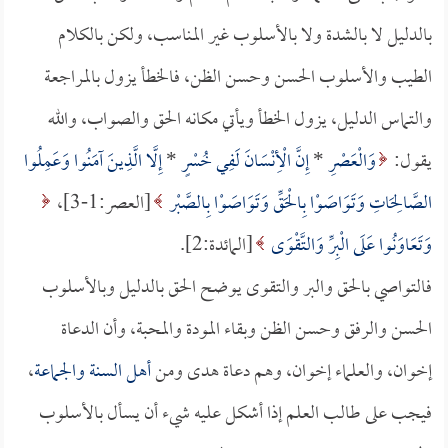
بالدليل لا بالشدة ولا بالأسلوب غير المناسب، ولكن بالكلام
الطيب والأسلوب الحسن وحسن الظن، فالخطأ يزول بالمراجعة
والتماس الدليل، يزول الخطأ ويأتي مكانه الحق والصواب، والله
يقول:
وَالْعَصْرِ
*
إِنَّ الْأِنْسَانَ لَفِي خُسْرٍ
*
إِلَّا الَّذِينَ آمَنُوا وَعَمِلُوا
الصَّالِحَاتِ وَتَوَاصَوْا بِالْحَقِّ وَتَوَاصَوْا بِالصَّبْر
[العصر:1-3]،
وَتَعَاوَنُوا عَلَى الْبِرِّ وَالتَّقْوَى
[المائدة:2].
فالتواصي بالحق والبر والتقوى يوضح الحق بالدليل وبالأسلوب
الحسن والرفق وحسن الظن وبقاء المودة والمحبة، وأن الدعاة
إخوان، والعلماء إخوان، وهم دعاة هدى ومن
أهل السنة والجماعة
،
فيجب على طالب العلم إذا أشكل عليه شيء أن يسأل بالأسلوب