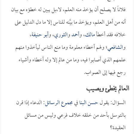
فلاناً لا يصلح أن يؤخذ منه العلم، لا،بل يبين له خطؤه مع بيان
أنه من أهل العلم، ويؤخذ ما بيَّنه للناس إلا ما دل الدليل على
خلافه فقد أخطأ
مالك
، و
أحمد
و
الثوري
، و
أبو حنيفة
،
و
الشافعي
؛ ولهم أخطاء معلومة وما منع الناس ليأخذوا منهم
علمهم الذي أصابوا فيه، وما من عالم إلا وله أخطاء وأشياء
رجع فيها إلى الصواب.
العالم يخطئ ويصيب
السؤال: يقول
حسن البنا
في
مجموع الرسائل
: الدعاء إذا قرن
بالتوسل بأحد من خلقه خلاف فرعي وليس من مسائل
العقيدة؟