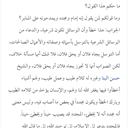
ما حكم هذا القول؟
وما قولكم لمن يقول إنه إمام ومجدد ويمدحونه على المنابر؟
الجواب: هذا خطأ وأن الوسائل تكون شرعية، والدعاء من
الوسائل الشرعية بالتوسل بأسمائه وصفاته والأعمال الصالحات،
أما التوسل بجاه فلان أو بحق فلان، فلا شك أنها مسألة خلاف،
لكن الصواب أنها لا تجوز بجاه فلان أو بحق فلان، والشيخ
حسن البنا
وغيره له كلام طيب وعمل طيب، ولهم أشياء
أخطأوا فيها يغفر الله لنا ولهم، والإنسان يؤخذ من كلامه الطيب
ويترك الخطأ ويكون مجدداً في بعض ما أصاب فيه، وليس معنى
أنه مجدد أنه لا يخطئ، المجدد قد يصيب حيناً ويخطئ حيناً.
فالمجدد يدعو إلى الإسلام، إلى توحيد الله، إلى ما قال الله