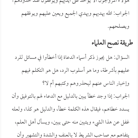
هؤلاء المروجون ألا يؤخذ على أيديهم ويوقفون عند حدودهم؟
الجواب: الله يهديهم ويهدي الجميع ويعين عليهم ويوفقهم
ويصلحهم.
طريقة نصح العلماء
السؤال: هل يجوز ذكر أسماء الدعاة إذا أخطأوا في مسائل للرد
عليهم بأشرطة، وما هو أسلوب الرد، هل هو التكلم فيهم
وإخبار الناس عنهم ليحذروهم وكتبهم أم لا؟
الجواب: إذا وجد خطأ يبين بالدليل مع الدعاء لهم بالتوفيق وأن
يسدد خطاهم، فيقال هذه الكلمة خطأ، والدليل هو كذا، ولعله
غفل عن هذا الشيء ويتبين منه حتى يبين، ويسأل أهل العلم،
يتفاهم مع صاحب الشريط لا بالعنف والشدة والتشهير وأن