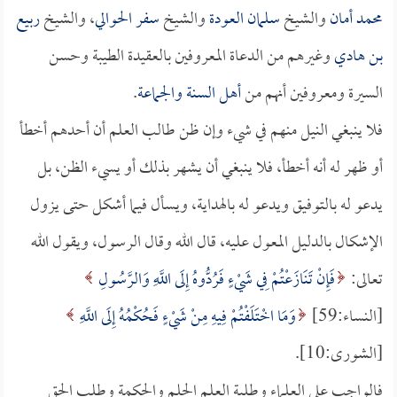
محمد أمان
والشيخ
سلمان العودة
والشيخ
سفر الحوالي
، والشيخ
ربيع
بن هادي
وغيرهم من الدعاة المعروفين بالعقيدة الطيبة وحسن
السيرة ومعروفين أنهم من
أهل السنة والجماعة
.
فلا ينبغي النيل منهم في شيء وإن ظن طالب العلم أن أحدهم أخطأ
أو ظهر له أنه أخطأ، فلا ينبغي أن يشهر بذلك أو يسيء الظن، بل
يدعو له بالتوفيق ويدعو له بالهداية، ويسأل فيما أشكل حتى يزول
الإشكال بالدليل المعول عليه، قال الله وقال الرسول، ويقول الله
تعالى:
فَإِنْ تَنَازَعْتُمْ فِي شَيْءٍ فَرُدُّوهُ إِلَى اللَّهِ وَالرَّسُولِ
[النساء:59]
وَمَا اخْتَلَفْتُمْ فِيهِ مِنْ شَيْءٍ فَحُكْمُهُ إِلَى اللَّهِ
[الشورى:10].
فالواجب على العلماء وطلبة العلم الحلم والحكمة وطلب الحق