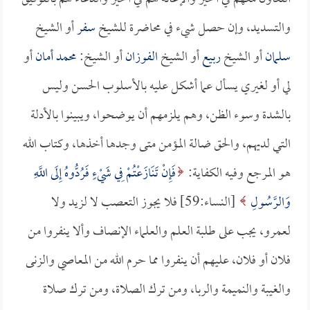
والتسديد، وإن حصل شيء في محاضرة للشيخ
سفر
أو الشيخ
سلمان
أو الشيخ
ربيع
أو الشيخ
الفوزان
أو الشيخ:
محمد أمان
أو
لي أو لغيري يسأل عما أشكل عليه بالأسلوب الحسن وليس
بالشدة وسوء الظن، وهم يلزمهم أن يوضحوا، ويبينوا بالأدلة
التي لديهم، والحق ضالة المؤمن متى وجدها أخذها، وكتاب الله
هو المرجع وفيه الكفاية:
فَإِنْ تَنَازَعْتُمْ فِي شَيْءٍ فَرُدُّوهُ إِلَى اللَّهِ
وَالرَّسُولِ
[النساء:59] فلا يجوز التعصب لا لزيد ولا
لعمرو، يجب على طلبة العلم والعلماء الإنصاف وألا ينفروا من
فلان أو فلان، عليهم أن ينفروا مما حرم الله من المعاصي والزنى
والغيبة والنميمة والربا، ومن ترك الصلاة، ومن ترك صلاة