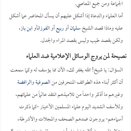
الجماعة ومن جميع المعاصي.
أما العلماء والدعاة إذا أشكل عليهم أن يسأل المحاضر عما أشكل
عليه وماذا قصد الشيخ
سلمان
أو
ربيع
أو
الفوزان
أو
ابن باز
،
ولكن بقصد طيب وليس بقصد المراء والجدل.
نصيحة لمن يروج الوسائل الإعلامية ضد العلماء
السؤال: يا شيخ! الله يغفر لك، الآن مما يؤسف له وكما سمعت
أن أكثر أبناء هذه الطوائف المنحرفين من
الصوفية
و
الرافضة
وغيرهم ما أذكر واحداً من تلاميذهم انتقد عالماً من علمائهم،
وللأسف الشديد اليوم علماء المسلمين الأخيار -كما ذكرت
أسماءهم- يروجون ضدهم الصحف والمجلات والأشرطة،