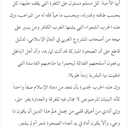
أيها الأحبة: كل مسلم مسئول على الثغرة التي يقف عليها، كل
بحسب طاقته وقدرته، وبحسب ما هيأ الله له من المواهب، وإن
هذه الحرب الشعواء التي يشنها الغرب الكافر ومن يسير على
نهجه من أصحاب المشروع الغربي في العالم الإسلامي، لدليل
قاطع على أن الصحوة المباركة قد آتت ثمارها، وأن أهل الباطل
يرفعون أسلحتهم الفتاكة ليحموا بها مذاهبهم الفاسدة التي
شقيت بها البشرية زمناً طويلا.
وإن هذه الحرب لجديرة بأن نجد من دعاة الإسلام صفاً واحداً
كأنه البنيان المرصوص لا مجال فيه للفرقة والعداوة بغير حق،
وإني أنادي من أعماق قلبي من يحمل همَّ هذا الدين أن يكون ذا
وعي، وألاّ يكون أداة في يد أعداء الصحوة شعر أم لم يشعر.