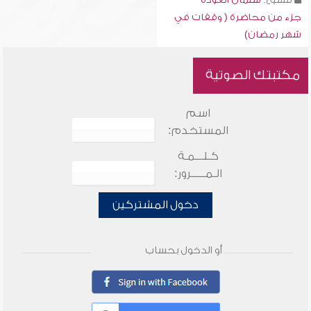
جزء من محاضرة ( وقفات في
شهر رمضان)
مكتبتك الصوتية
اسم
المستخدم:
كـلـــمـة
الـمـــــرور:
دخول المشتركين
أو الدخول بحساب