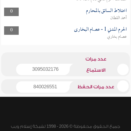
اختلاط السائق بالمحارم
0
أحمد القطان
الحرم المدني 1 - عصام البخارى
0
عصام بخاري
عدد مرات
3095032176
الاستماع
عدد مرات الحفظ
840026551
جميع الحقوق محفوظة © 2026 - 1998 لشبكة إسلام ويب