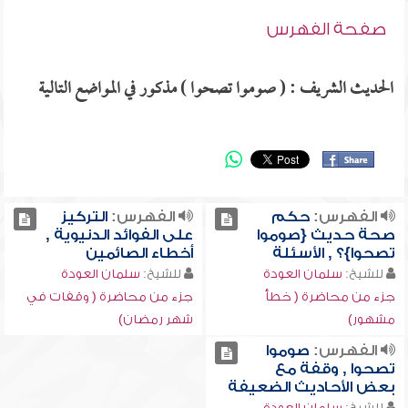
صفحة الفهرس
الحديث الشريف : ( صوموا تصحوا ) مذكور في المواضع التالية
الفهرس:
حكم
الفهرس:
التركيز
صحة حديث {صوموا
على الفوائد الدنيوية ,
تصحوا}؟ , الأسئلة
أخطاء الصائمين
للشيخ:
سلمان العودة
للشيخ:
سلمان العودة
جزء من محاضرة ( خطأ
جزء من محاضرة ( وقفات في
مشهور)
شهر رمضان)
الفهرس:
صوموا
تصحوا , وقفة مع
بعض الأحاديث الضعيفة
للشيخ:
سلمان العودة