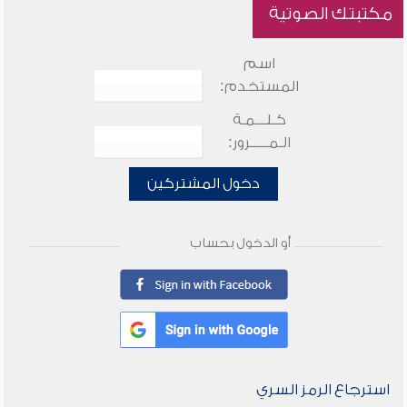
مكتبتك الصوتية
اسم
المستخدم:
كـلـــمـة
الـمـــــرور:
دخول المشتركين
أو الدخول بحساب
استرجاع الرمز السري