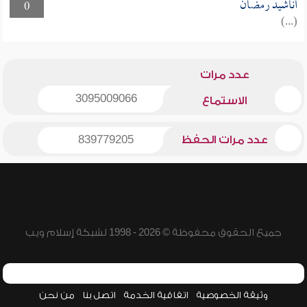
أناشيد رمضان
0
(...)
عدد مرات
3095009066
الاستماع
عدد مرات الحفظ
839779205
جميع الحقوق محفوظة © 2026 - 1998 لشبكة إسلام ويب
وثيقة الخصوصية
اتفاقية الخدمة
اتصل بنا
من نحن