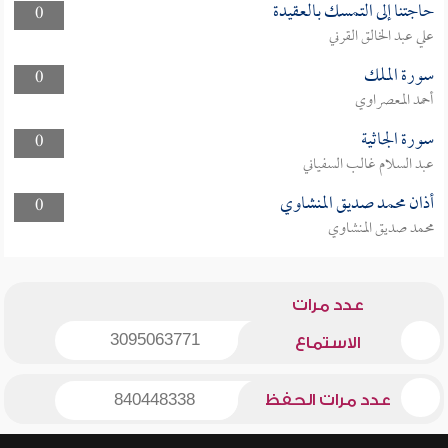
حاجتنا إلى التمسك بالعقيدة
0
علي عبد الخالق القرني
سورة الملك
0
أحمد المعصراوي
سورة الجاثية
0
عبد السلام غالب السفياني
أذان محمد صديق المنشاوي
0
محمد صديق المنشاوي
عدد مرات
3095063771
الاستماع
عدد مرات الحفظ
840448338