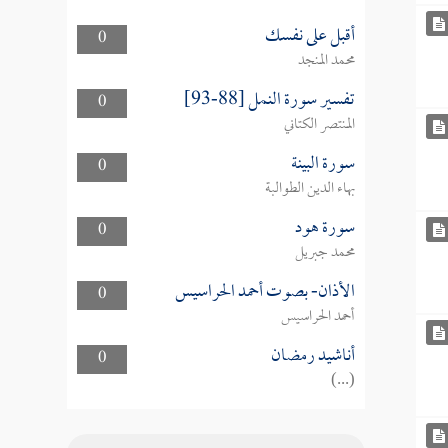
أقبل على نفسك
0
محمد المنجد
تفسير سورة النمل [88-93]
0
المنتصر الكتاني
سورة البينة
0
بهاء الدين الطوالبة
سورة هود
0
محمد جبريل
الأذان- بصوت أحمد الحراسيس
0
أحمد الحراسيس
أناشيد رمضان
0
(...)