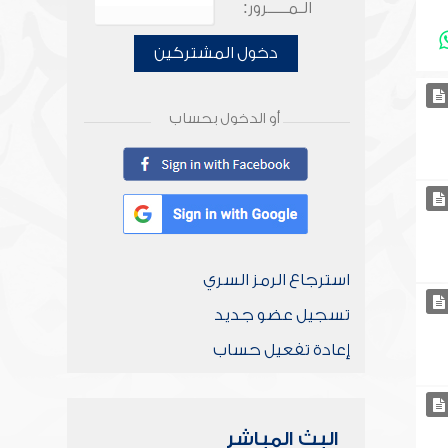
الـمـــــرور:
دخول المشتركين
أو الدخول بحساب
استرجاع الرمز السري
تسجيل عضو جديد
إعادة تفعيل حساب
البث المباشر