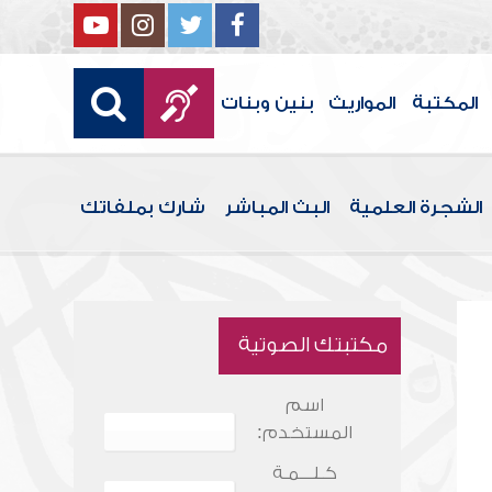
المكتبة
المواريث
بنين وبنات
الشجرة العلمية
البث المباشر
شارك بملفاتك
مكتبتك الصوتية
اسم
المستخدم:
كـلـــمـة