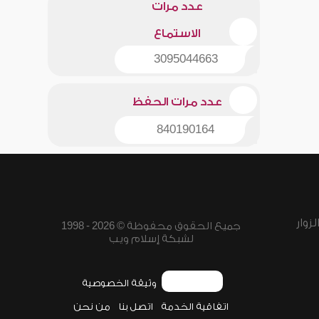
عدد مرات
الاستماع
3095044663
عدد مرات الحفظ
840190164
زوار
جميع الحقوق محفوظة © 2026 - 1998
لشبكة إسلام ويب
وثيقة الخصوصية
اتفاقية الخدمة
اتصل بنا
من نحن