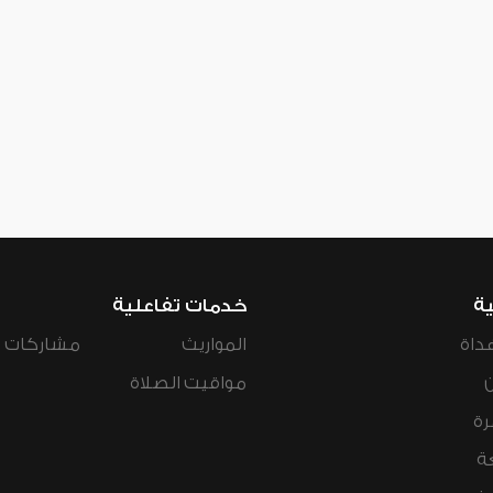
ية
خدمات تفاعلية
داة
المواريث
مشاركات ال
مواقيت الصلاة
رة
ة