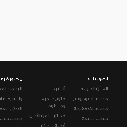
الصوتيات
محاور فرع
القرآن الكريم
أناشيد
الرحمة المه
محاضرات ودروس
متون علمية
واحة رمضان
ومنظومات
محاضرات مفرغة
الحج و العم
مختارات من الأذان
خطب جمعة
خطب جمع
أدعية و أذكار