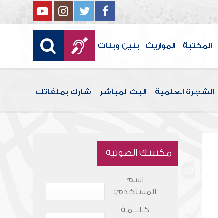
المكتبة
المواريث
بنين وبنات
الشجرة العلمية
البث المباشر
شارك بملفاتك
مكتبتك الصوتية
اسم
المستخدم:
كـلـــمـة