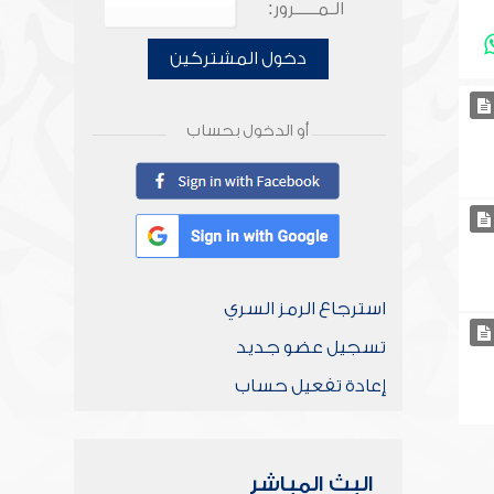
الـمـــــرور:
دخول المشتركين
أو الدخول بحساب
استرجاع الرمز السري
تسجيل عضو جديد
إعادة تفعيل حساب
البث المباشر