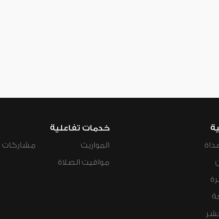
ية
خدمات تفاعلية
داة
المواريث
مشاركات ال
مواقيت الصلاة
رة
ة
عشر