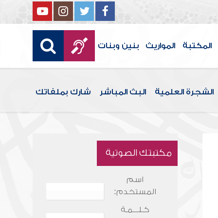
المكتبة
المواريث
بنين وبنات
الشجرة العلمية
البث المباشر
شارك بملفاتك
مكتبتك الصوتية
اسم
المستخدم:
كـلـــمـة