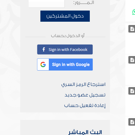
الـمـــــرور:
دخول المشتركين
أو الدخول بحساب
استرجاع الرمز السري
تسجيل عضو جديد
إعادة تفعيل حساب
البث المباشر