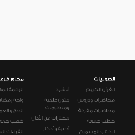
الصوتيات
محاور فرع
القرآن الكريم
أناشيد
الرحمة المه
محاضرات ودروس
متون علمية
واحة رمضان
ومنظومات
محاضرات مفرغة
الحج و العم
مختارات من الأذان
خطب جمعة
خطب جمع
أدعية و أذكار
الكتاب المسموع
القراءات ال