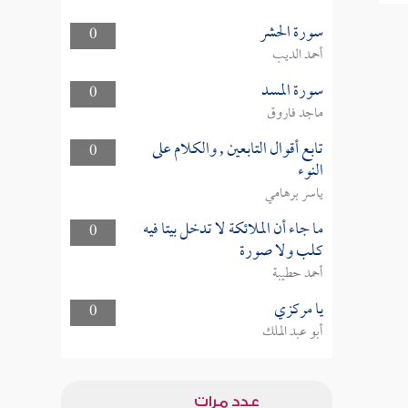
سورة الحشر
0
أحمد الديب
سورة المسد
0
ماجد فاروق
تابع أقوال التابعين , والكلام على
0
النوء
ياسر برهامي
ما جاء أن الملائكة لا تدخل بيتا فيه
0
كلب ولا صورة
أحمد حطيبة
يا مركزي
0
أبو عبد الملك
عدد مرات