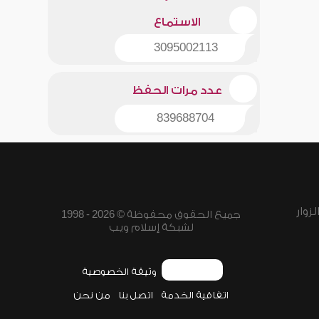
الاستماع
3095002113
عدد مرات الحفظ
839688704
زوار
جميع الحقوق محفوظة © 2026 - 1998
لشبكة إسلام ويب
وثيقة الخصوصية
اتفاقية الخدمة
اتصل بنا
من نحن